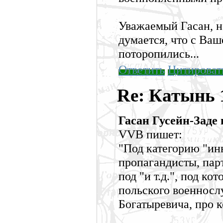
Уважаемый Гасан, н
думается, что с Ва
поторопились...
Ответить
Цитироват
Re: Катынь
Гасан Гусейн-Заде 
VVB пишет:
"Под категорию "ин
пропагандисты, парт
под "и т.д.", под к
польского военносл
Богатыревича, про к