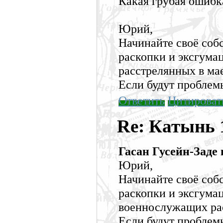
Какая грубая ошибк
Юрий,
Начинайте своё соб
раскопки и эксгума
расстрелянных в мае
Если будут проблем
Ответить
Цитироват
Re: Катынь
Гасан Гусейн-Заде 
Юрий,
Начинайте своё соб
раскопки и эксгума
военнослужащих рас
Если будут проблем