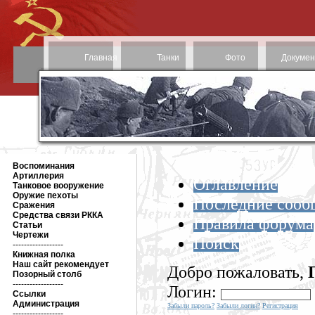
Главная
Танки
Фото
Докуме
Воспоминания
Артиллерия
Оглавление
Танковое вооружение
Оружие пехоты
Последние сооб
Сражения
Средства связи РККА
Правила форума
Статьи
Чертежи
Поиск
------------------
Книжная полка
Наш сайт рекомендует
Добро пожаловать,
Позорный столб
------------------
Логин:
Ссылки
Администрация
Забыли пароль?
Забыли логин?
Регистрация
------------------