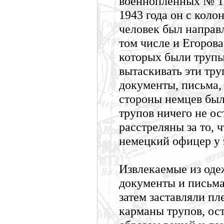
военнопленных № 12
1943 года он с коло
человек был направл
том числе и Егорова
которых были трупы
вытаскивать эти тру
документы, письма,
стороны немцев был
трупов ничего не о
расстреляны за то, 
немецкий офицер у 
Извлекаемые из оде
документы и письм
затем заставляли пл
карманы трупов, ос