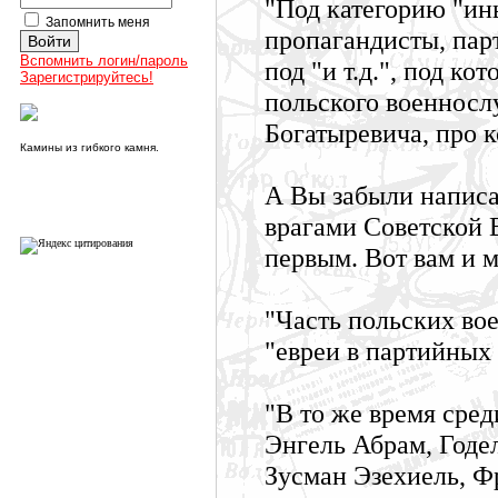
"Под категорию "ин
Запомнить меня
пропагандисты, парт
Вспомнить логин/пароль
под "и т.д.", под к
Зарегистрируйтесь!
польского военносл
Богатыревича, про к
Камины из гибкого камня.
А Вы забыли написа
врагами Советской В
первым. Вот вам и м
"Часть польских во
"евреи в партийных
"В то же время сре
Энгель Абрам, Годел
Зусман Эзехиель, Ф