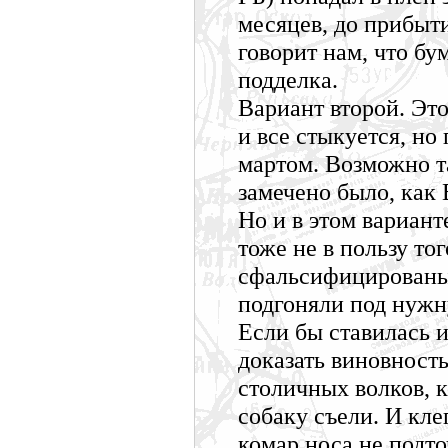
месяцев, до прибыти
говорит нам, что бу
подделка.
Вариант второй. Это
и все стыкуется, но
мартом. Возможно т
замечено было, как
Но и в этом вариант
тоже не в пользу то
сфальсифицированы,
подгоняли под нужн
Если бы ставилась 
доказать виновность
столичных волков, 
собаку съели. И кле
комар носа не подто