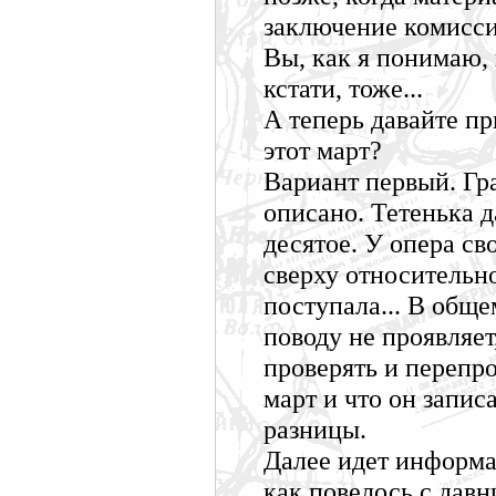
заключение комисс
Вы, как я понимаю, 
кстати, тоже...
А теперь давайте пр
этот март?
Вариант первый. Гр
описано. Тетенька д
десятое. У опера св
сверху относительн
поступала... В обще
поводу не проявляе
проверять и перепро
март и что он запис
разницы.
Далее идет информац
как повелось с давн