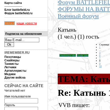
Форум BATTLEFIE
Карта сайта
------------------
ФОРУМЫ НА BATT
Блог battlefield.ru
Форум battlefield.ru
Военный форум
наши новости
Катынь
Подписка на обновления
(1 чел.) (1) гость
Страница:
1
...
IREMEMBER.RU
5
Ответить в теме
Новая тема
6
Пехотинцы
7
Снайперы
8
Танкисты
9
10
Летчики
Артиллеристы
Медики
ТЕМА: Кат
Другие войска
СЕЙЧАС НА САЙТЕ
Re: Катынь
Читателей нет
Имя пользователя
VVB пишет:
Пароль