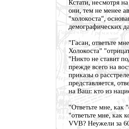
Кстати, несмотря на
они, тем не менее а
"холокоста", основ
демографических д
"Гасан, ответьте мн
Холокоста" "отрица
"Никто не ставит по
прежде всего на вос
приказы о расстрел
представляется, отв
на Ваш: кто из наци
"Ответьте мне, как 
"ответьте мне, как 
VVB? Неужели за 60