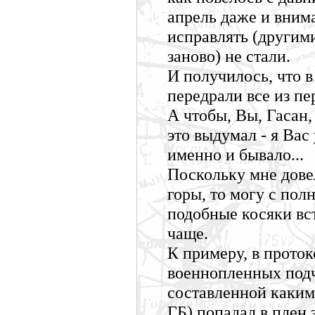
апрель даже и внима
исправлять (другим
заново) не стали.
И получилось, что 
передрали все из пе
А чтобы, Вы, Гасан,
это выдумал - я Вас
именно и бывало...
Поскольку мне дове
горы, то могу с пол
подобные косяки вс
чаще.
К примеру, в прото
военнопленных подч
составленной каким
ГБ) попадал в плен з