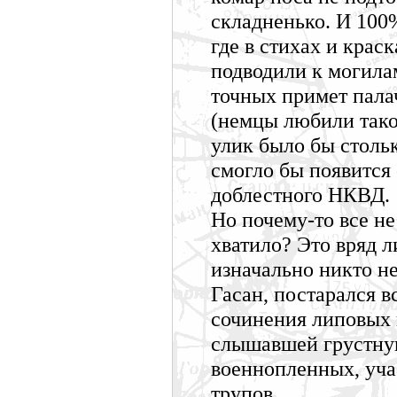
складненько. И 100
где в стихах и крас
подводили к могилам
точных примет пала
(немцы любили тако
улик было бы стольк
смогло бы появится 
доблестного НКВД.
Но почему-то все н
хватило? Это вряд л
изначально никто не
Гасан, постарался 
сочинения липовых 
слышавшей грустную
военнопленных, уча
трупов...