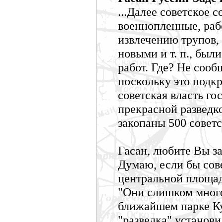
...Далее советское 
военнопленные, раб
извлечению трупов,
новыми и т. п., бы
работ. Где? Не сооб
поскольку это подк
советская власть го
прекрасной разведко
закопаны 500 советс
Гасан, любите Вы з
Думаю, если бы сов
центральной площад
"Они слишком много
ближайшем парке Ку
"разведка" установи