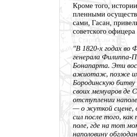
Кроме того, истории
пленными осуществля
сами, Гасан, приве
советского офицера
"В 1820-х годах во
генерала Филиппа-П
Бонапарта. Эти вос
ажиотаж, позже их 
Бородинскую битву в
своих мемуаров де 
отступлении наполе
— о жуткой сцене,
сил после того, ка
поле, где на тот м
наполовину обглода