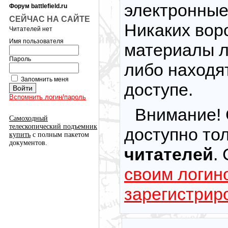
электронные 
Форум battlefield.ru
СЕЙЧАС НА САЙТЕ
Никаких вор
Читателей нет
Имя пользователя
материалы л
Пароль
либо находя
Запомнить меня
доступе.
Вспомнить логин/пароль
Внимание! 
Самоходный
телескопический подъемник
доступно то
купить
с полным пакетом
документов.
читателей
.
своим логин
зарегистрир