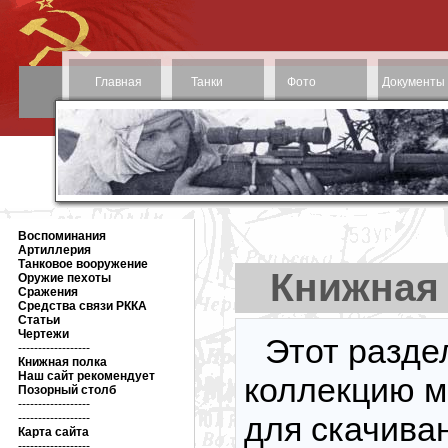
Главная
Танки
Фото
Документы
Воспоминания
Артиллерия
Танковое вооружение
Книжная
Оружие пехоты
Сражения
Средства связи РККА
Статьи
Чертежи
Этот разде
------------------
Книжная полка
Наш сайт рекомендует
коллекцию м
Позорный столб
------------------
для скачива
------------------
Карта сайта
------------------