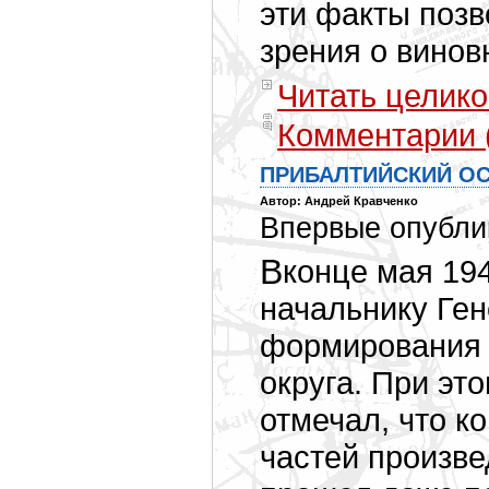
эти факты поз
зрения о вино
Читать целико
Комментарии 
ПРИБАЛТИЙСКИЙ ОС
Автор: Андрей Кравченко
Впервые опублик
В конце мая 1941 года И. Ф. Кузнецов доложил
начальнику Ге
формирования 
округа. При эт
отмечал, что 
частей произве