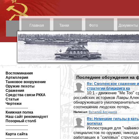
Главная
Танки
Фото
Документы
Воспоминания
Последние обсуждения на 
Артиллерия
Танковое вооружение
Re: Смоленское сражение и
Оружие пехоты
стратегии блицкрига ка
Сражения
10:1 - движение "Me Too" с
Средства связи РККА
российских историков Лавры Алек
Статьи
обнаружившего умопомрачительн
Чертежи
соотношение людских потерь...
------------------
Книжная полка
Написал:
Виталий Богданов
Наш сайт рекомендует
Re: Немецкие гильзы в кат
Позорный столб
могилах
------------------
Иллюстрация для "чайников
------------------
специалистов по оружию, никогда
Карта сайта
работавших в "силовых" структура
------------------