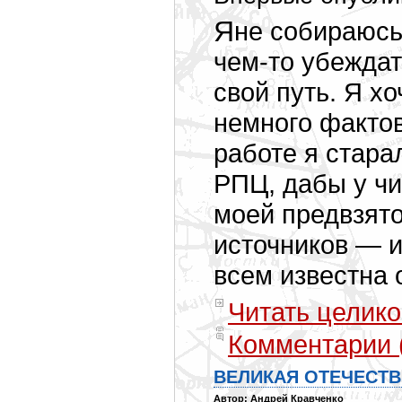
Я не собираюс
чем-то
убеждат
свой путь. Я х
немного фактов
работе я стара
РПЦ, дабы у чи
моей предвзято
источников — 
всем известна 
Читать целико
Комментарии 
ВЕЛИКАЯ ОТЕЧЕСТВЕ
Автор: Андрей Кравченко