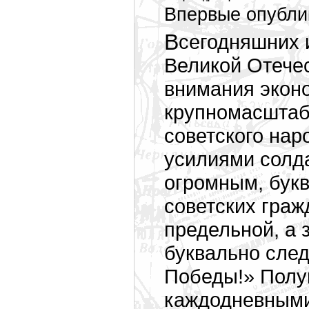
Впервые опублик
В сегодняшних исследованиях при освещении
Великой Отече
внимания экон
крупномасштаб
советского нар
усилиями солда
огромным, бук
советских граж
предельной, а 
буквально след
Победы!» Полу
каждодневными