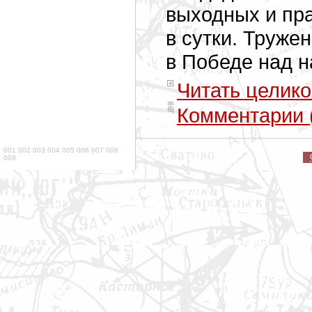
выходных и пр
в сутки. Труже
в Победе над 
Читать целико
Комментарии 
001
002
003
004
005
006
007
008
009