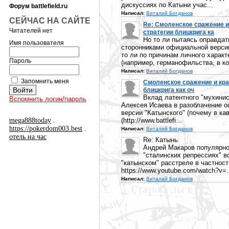
дискуссиях по Катыни учас...
Форум battlefield.ru
Написал:
Виталий Богданов
СЕЙЧАС НА САЙТЕ
Re: Смоленское сражение и
Читателей нет
стратегии блицкрига ка
Но то ли пытаясь оправдат
Имя пользователя
сторонниками официальной верси
то ли по причинам личного характ
Пароль
(например, германофильства, в ко
Написал:
Виталий Богданов
Запомнить меня
Смоленское сражение и кра
блицкрига как оч
Вклад латентного "мухинис
Вспомнить логин/пароль
Алексея Исаева в разоблачение 
версии "Катынского" (почему в ка
mega888today
.
(http://www.battlefi...
https://pokerdom003.best
.
Написал:
Виталий Богданов
отель на час
Re: Катынь
Андрей Макаров популярно
"сталинских репрессиях" в
"катынском" расстреле в частност
https://www.youtube.com/watch?v=.
Написал:
Виталий Богданов