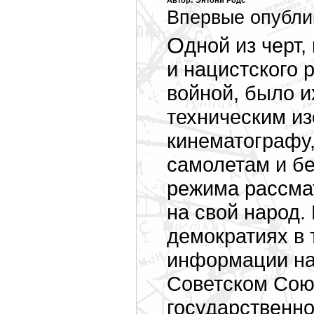
Автор: Энтони Родс
Впервые опублик
Одной из черт, которые были общими для советского
и нацистского 
войной, было 
техническим из
кинематографу,
самолетам и б
режима рассмат
на свой народ.
демократиях в 
информации нах
Советском Сою
государственн