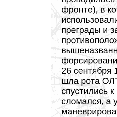
фронте), в к
использовал
преграды и з
противополож
вышеназванн
форсировани
26 сентября 
шла рота ОЛТ
спустились к 
сломался, а у
маневрирован