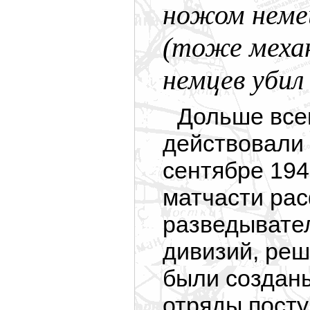
ножом немец
(тоже
меха
немцев убил
Дольше все
действовали 
сентябре 1941
матчасти ра
разведывате
дивизий, ре
были создан
отряды пост