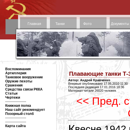
Главная
Танки
Фото
Документы
Воспоминания
Плавающие танки Т-3
Артиллерия
Танковое вооружение
Автор: Андрей Кравченко
Оружие пехоты
Впервые опубликовано 17.05.2010 11:30
Сражения
Последняя редакция 17.01.2016 18:36
Средства связи РККА
Материал читали 26020 человек
Статьи
<< Пред. 
Чертежи
------------------
Книжная полка
Наш сайт рекомендует
Позорный столб
------------------
------------------
К весне 1942 года Т-37А в боевых частях
Карта сайта