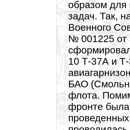
образом для
задач. Так, 
Военного Со
№ 001225 от 
сформировал
10 Т-37А и Т
авиагарнизон
БАО (Смольна
флота. Помим
фронте была 
проведенных 
проводилась 