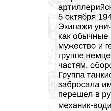
артиллерийск
5 октября 19
Экипажи уни
как обычные 
мужество и г
группе немце
частям, обо
Группа танкис
забросала им
перешел в ру
механик-вод