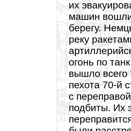
их эвакуиров
машин вошли 
берегу. Немц
реку ракетам
артиллерийс
огонь по тан
вышло всего 
пехота 70-й 
с переправой
подбиты. Их 
переправится
были расстре