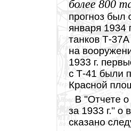
более 800 т
прогноз был 
января 1934 
танков Т-37А
на вооружени
1933 г. перв
с Т-41 были 
Красной пло
В "Отчете 
за 1933 г." о
сказано сле