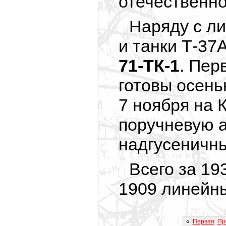
отечественно
Наряду с ли
и танки Т-37
71-ТК-1
. Пер
готовы осень
7 ноября на 
поручневую а
надгусеничны
Всего за 19
1909 линейны
«
Первая
Пр