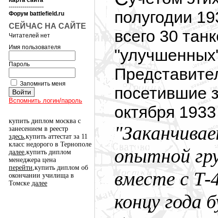
Карта сайта
------------------
полугодии 19
Форум battlefield.ru
СЕЙЧАС НА САЙТЕ
всего 30 танк
Читателей нет
Имя пользователя
"улучшенных"
Пароль
Представите
Запомнить меня
посетившие 
Вспомнить логин/пароль
октября 1933 
купить диплом москва с
"Заканчивае
занесением в реестр
здесь
,купить аттестат за 11
класс недорого в Тернополе
опытной гру
далее
,купить диплом
менеджера цена
перейти
,купить диплом об
вместе с Т-
окончании училища в
Томске
далее
концу года 