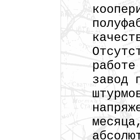
коопер
полуфа
качест
Отсутс
работе
завод 
штурмо
напряж
месяца
абсолю