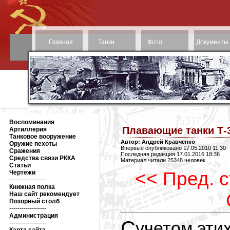
Главная
Танки
Фото
Документы
Воспоминания
Плавающие танки Т-3
Артиллерия
Танковое вооружение
Автор: Андрей Кравченко
Оружие пехоты
Впервые опубликовано 17.05.2010 11:30
Сражения
Последняя редакция 17.01.2016 18:36
Средства связи РККА
Материал читали 25348 человек
Статьи
<< Пред. 
Чертежи
------------------
Книжная полка
Наш сайт рекомендует
Позорный столб
------------------
Администрация
С учетом этих факторов, в первом
------------------