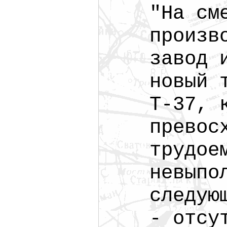
"На см
произв
завод 
новый 
Т-37, 
превос
трудое
невыпо
следую
- отсу