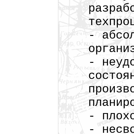
разраб
техпро
- абсо
органи
- неуд
состоя
произв
планир
- плох
- несв