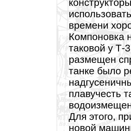
конструкторы
использовать
времени хоро
Компоновка 
таковой у Т-
размещен спр
танке было р
надгусеничны
плавучесть т
водоизмещен
Для этого, пр
новой машин