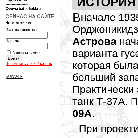
ИСТОРИЯ 
Карта сайта
------------------
Форум battlefield.ru
В начале 1935 г. КБ завода №37 им С.
СЕЙЧАС НА САЙТЕ
Читателей нет
Орджоникидз
Имя пользователя
Астрова
нача
Пароль
варианта гу
Запомнить меня
которая была
Вспомнить логин/пароль
больший запа
SUNWIN
Практически
танк Т-37А. 
09А
.
При проекти