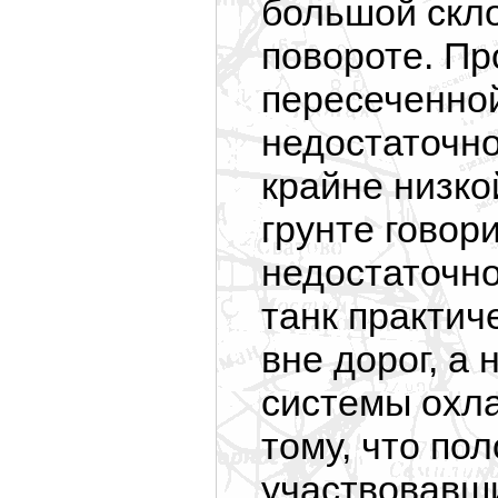
большой скло
повороте. Пр
пересеченно
недостаточно
крайне низко
грунте говор
недостаточн
танк практич
вне дорог, а
системы охла
тому, что пол
участвовавши