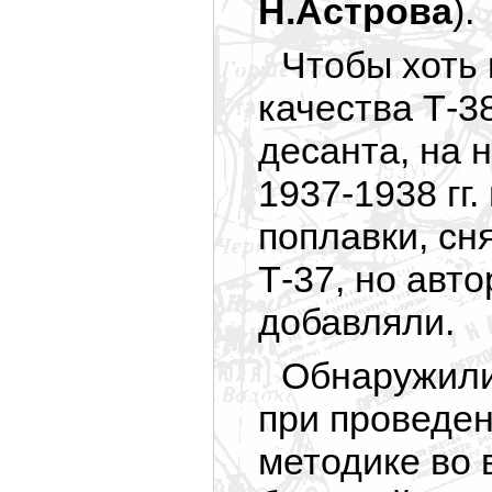
Н.Астрова
).
Чтобы хоть 
качества Т-3
десанта, на 
1937-1938 гг
поплавки, сн
Т-37, но авт
добавляли.
Обнаружилис
при проведен
методике во 