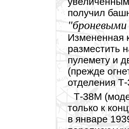
увеличенным 
получил баш
"броневыми
Измененная 
разместить н
пулемету и д
(прежде огне
отделения Т-
Т-38М (мод
только к конц
в январе 193