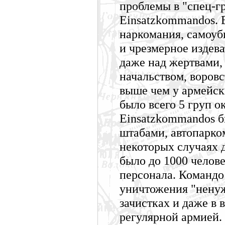
проблемы в "спец-г
Einsatzkommandos. 
наркомания, самоуб
и чрезмерное издев
даже над жертвами,
начальством, воровс
выше чем у армейск
было всего 5 груп о
Einsatzkommandos б
штабами, автопарко
некоторых случаях 
было до 1000 челов
персонала. Командо
уничтожения "ненуж
зачистках и даже в 
регулярной армией.