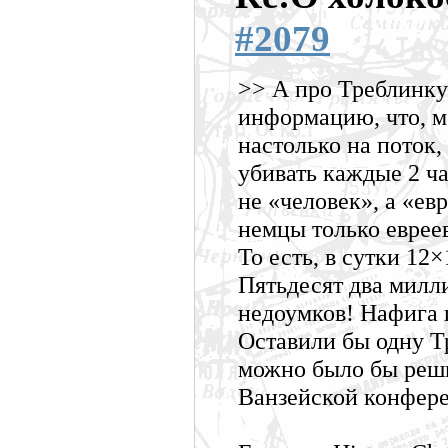
#2079
>> А про Треблинк
информацию, что, м
настолько на поток,
убивать каждые 2 час
не «человек», а «ев
немцы только еврее
То есть, в сутки 12×
Пятьдесят два милли
недоумков! Нафига 
Оставили бы одну Тр
можно было бы реши
Ванзейской конфер