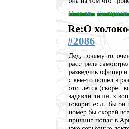
она на том что пров
Ответить
Цитироват
Re:О холоко
#2086
Дед, почему-то, оче
расстреле самостре
разведчик офицер и
с кем-то пошёл в ра
отсидется (скорей вс
задавли лишних воп
говорит если бы он 
номер бы скорей все
причине попал в Ар
уже серьёзные докто