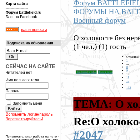
Форум BATTLEFIE
Карта сайта
------------------
ФОРУМЫ НА BATT
Форум battlefield.ru
Блог на Facebook
Военный форум
наши новости
О холокосте без нер
Подписка на обновления
(1 чел.) (1) гость
Страница:
1
...
СЕЙЧАС НА САЙТЕ
8
9
Читателей нет
Ответить в теме
Новая тема
10
11
Имя пользователя
12
...
133
Пароль
ТЕМА: О хол
Запомнить меня
Вспомнить логин/пароль
Re:О холоко
Зарегистрируйтесь!
#2047
Привлекательная работа на лето -
Пермь и Пермский край. Вакансии