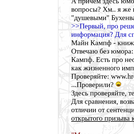
А причем здесь юмо
вопросы? Хм.. я же 
"душевыми" Бухенва
>>Первый, про реш
информация? Для сп
Майн Кампф - книжк
Отвечаю без юмора:
Кампф. Есть про не
как жизненного имп
Проверяйте: www.hro
...Проверили?
Здесь проверяйте, те
Для сравнения, возв
отличии от сентенци
открытого призыва 