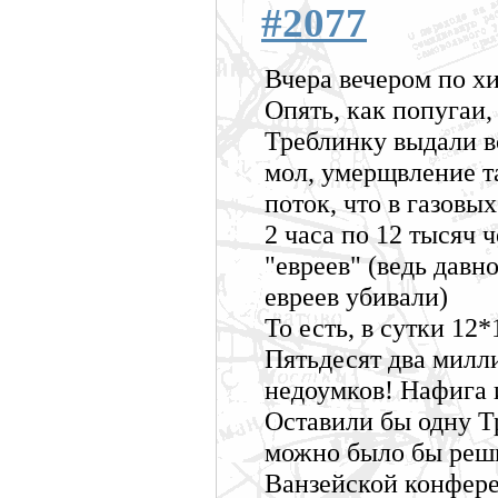
#2077
Вчера вечером по хи
Опять, как попугаи,
Треблинку выдали 
мол, умерщвление т
поток, что в газов
2 часа по 12 тысяч ч
"евреев" (ведь давн
евреев убивали)
То есть, в сутки 12*
Пятьдесят два милли
недоумков! Нафига 
Оставили бы одну Тр
можно было бы реши
Ванзейской конфер