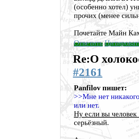
(особенно хотел) ун
прочих (менее силь
Почетайте Майн Кам
Ответить
Цитироват
Re:О холоко
#2161
Panfilov пишет:
>>Мне нет никакого 
или нет.
Ну если вы человек
серьёзный.