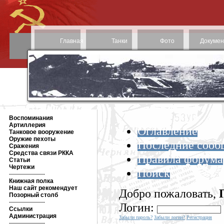
Главная
Танки
Фото
Докуме
Воспоминания
Артиллерия
Оглавление
Танковое вооружение
Оружие пехоты
Последние сооб
Сражения
Средства связи РККА
Правила форума
Статьи
Чертежи
Поиск
------------------
Книжная полка
Наш сайт рекомендует
Добро пожаловать,
Позорный столб
------------------
Логин:
Ссылки
Администрация
Забыли пароль?
Забыли логин?
Регистрация
------------------