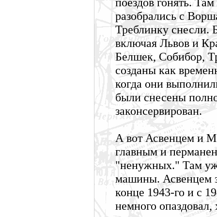
поездов гонять. Там
разобрались с Ворша
Треблинку снесли.
включая Львов и Крак
Белшек, Собибор, Т
созданы как времен
когда они выполнил
были снесены полно
законсервирован.
А вот Асвенцем и Ма
главным и пермане
"ненужных." Там уж
машины. Асвенцем з
конце 1943-го и с 1
немного опаздовал, 