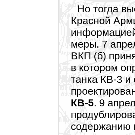
Но тогда в
Красной Арми
информацией
меры. 7 апре
ВКП (б) прин
в котором о
танка КВ-3 и
проектирова
КВ-5
. 9 апр
продублиров
содержанию 