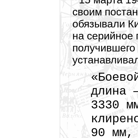
своим поста
обязывали Ки
на серийное 
получившего
устанавлива
«Боево
длина 
3330 м
клирен
90 мм,