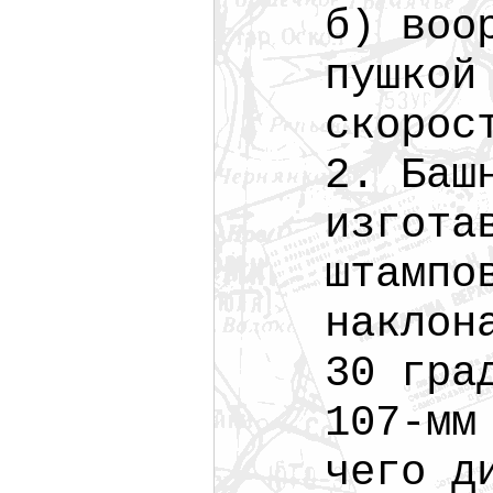
б) воо
пушкой
скорос
2. Баш
изгота
штампо
наклон
30 гра
107-мм
чего д