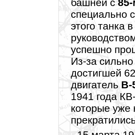
башней с
85-
специально 
этого танка 
руководство
успешно про
Из-за
сильно 
достигшей 62
двигатель
В-
1941 года КВ
которые уже
прекратилис
15 марта 19