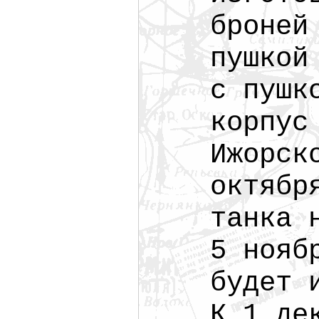
броней
пушкой
с пушк
корпус
Ижорск
октябр
танка 
5 нояб
будет 
К 1 де