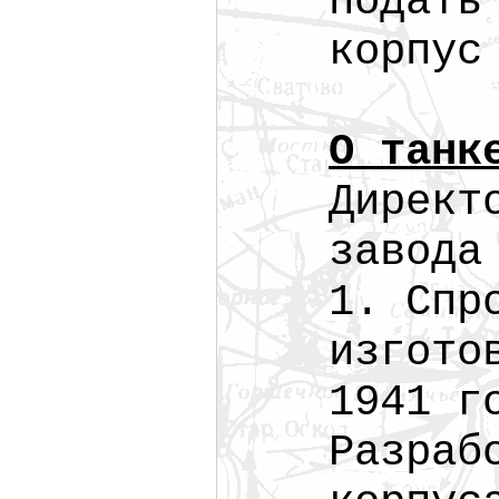
подать
корпус
О танк
Директ
завода
1. Спр
изгото
1941 г
Разраб