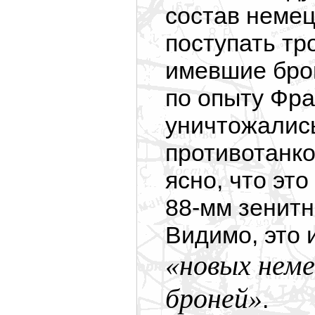
состав неме
поступать т
имевшие брон
по опыту Фр
уничтожалис
противотанко
ясно, что эт
88-мм зенит
Видимо, это 
«новых неме
броней»
.