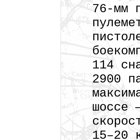
76-мм 
пулеме
пистол
боеком
114 сн
2900 п
максим
шоссе 
скорос
15–20 