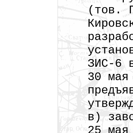
(тов. 
Кировс
разраб
устано
ЗИС-6 
30 мая
предъя
утверж
в) зав
25 мая