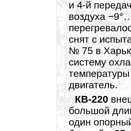
и 4-й переда
воздуха −9°…
перегревалос
снят с испыт
№ 75 в Харьк
систему охла
температуры 
двигатель.
КВ-220
внеш
большой длин
один опорный