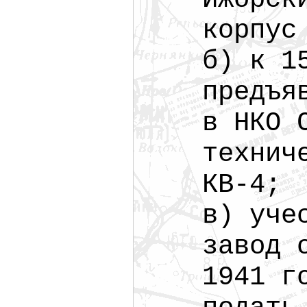
корпус
б) к 1
предъя
в НКО 
технич
КВ-4;
в) уче
завод 
1941 г