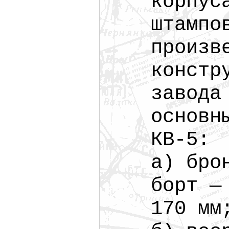
корпус
штампо
произв
констр
завода
основн
КВ-5:
а) бро
борт —
170 мм