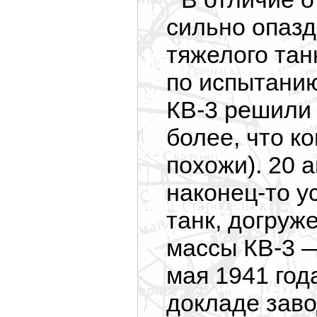
сильно опазд
тяжелого тан
по испытанию
КВ-3 решили 
более, что к
похожи). 20 
наконец-то
ус
танк, догруж
массы КВ-3 —
мая 1941 год
докладе заво