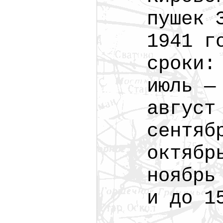
пушек 
1941 г
сроки:
июль —
август
сентяб
октябр
ноябрь
и до 1