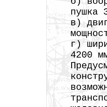
б) воо
пушка 
в) дви
мощнос
г) шир
4200 м
Предус
констр
возмож
трансп