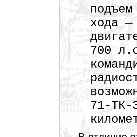
подъем
хода —
двигат
700 л.
команд
радиос
возмож
71-ТК-
киломе
В отличие о