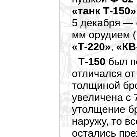
«танк Т-150»
5 декабря — 
мм орудием (
«Т-220»
,
«КВ
Т-150
был п
отличался от
толщиной бро
увеличена с 
утолщение б
наружу, то в
остались пре