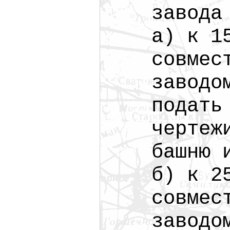
завода
а) к 1
совмес
заводо
подать
чертеж
башню 
б) к 2
совмес
заводо