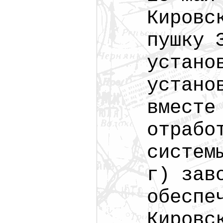
Кировс
пушку 
устано
устано
вместе
отрабо
систем
г) зав
обеспе
Кировс