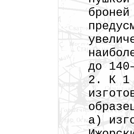
броне
предус
увелич
наибол
до
140
2. К 1
изгото
образе
а) изг
Ижорск