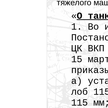
тяжелого ма
«
О тан
1. Во 
Постан
ЦК ВКП
15 мар
приказ
а) уст
лоб
11
115 мм