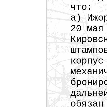
что:
а) Ижо
20 мая
Кировс
штампо
корпус
механи
бронир
дальне
обязан