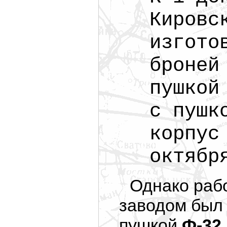
Кировс
изгото
броней
пушкой
с пушк
корпус
октябр
Однако раб
заводом был 
пушкой
Ф-32