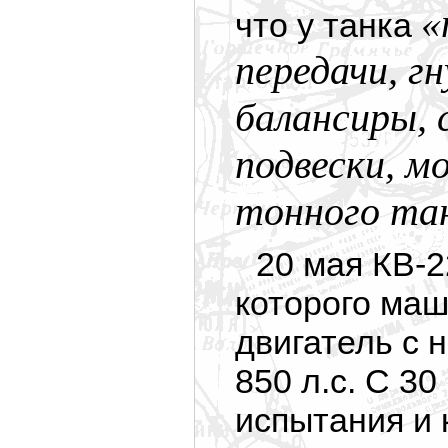
«
что у танка
передачи, г
балансиры,
подвески, м
тонного тан
20 мая КВ-2
которого ма
двигатель с
850 л.с. С 3
испытания и 