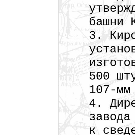
утверж
башни 
3. Кир
устано
изгото
500 шт
107-мм
4. Дир
завода
к свед