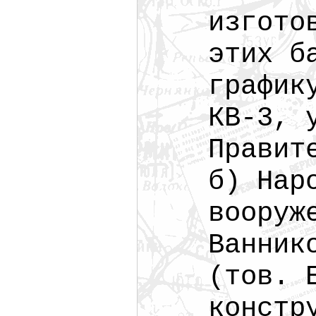
изгото
этих б
график
КВ-3, 
Правит
б) Нар
вооруж
Ванник
(тов. 
констр