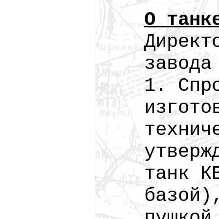
О танк
Директ
завода
1. Спр
изгото
технич
утверж
танк К
базой)
пушкой