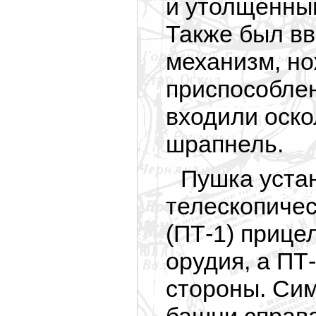
и утолщенным
Также был в
механизм, но
приспособлен
входили оск
шрапнель.
Пушка уста
телескопичес
(ПТ-1) прице
орудия, а ПТ
стороны. Сим