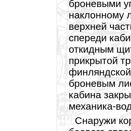
броневыми уг
наклонному л
верхней част
спереди каби
откидным щи
прикрытой тр
финляндской
броневым ли
кабина закры
механика-вод
Снаружи ко