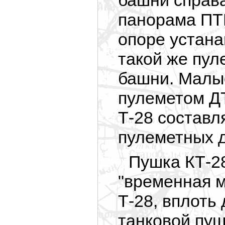
башни справ
панорама ПТК
опоре устана
такой же пул
башни. Малы
пулеметом ДТ
Т-28 составл
пулеметных д
Пушка КТ-2
"временная м
Т-28, вплоть
танковой пуш