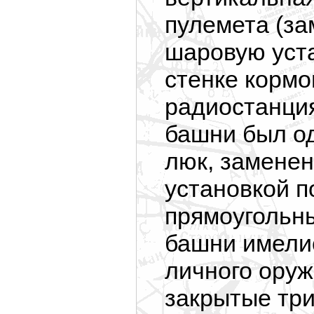
пулемета (за
шаровую уста
стенке корм
радиостанци
башни был о
люк, замененн
установкой п
прямоугольны
башни имелис
личного оруж
закрытые тр