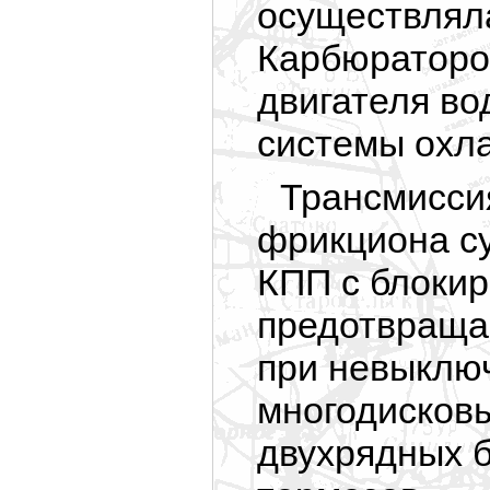
осуществлял
Карбюраторов
двигателя во
системы охла
Трансмиссия
фрикциона су
КПП с блоки
предотвраща
при невыклю
многодисковы
двухрядных 