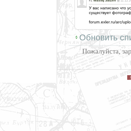
Wasilij Saizev
#1
11.12.
У вас написано что у
существует фотограф
forum.exler.ru/arc/up
Обновить сп
Пожалуйста, за