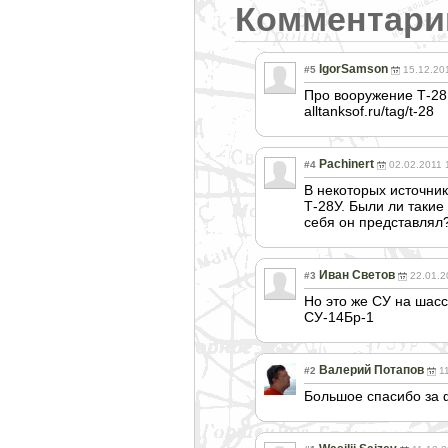
Комментари
IgorSamson
#5
15.12.20
Про вооружение Т-28
alltanksof.ru/tag/t-28
Pachinert
#4
02.02.2011 
В некоторых источни
Т-28У. Были ли такие 
себя он представлял
Иван Светов
#3
22.01.2
Но это же СУ на шасс
СУ-14Бр-1
Валерий Потапов
#2
1
Большое спасибо за ф