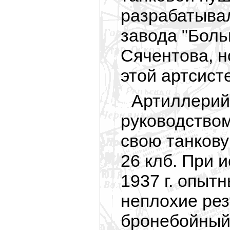
разрабатыва
завода "Боль
Сячентова, н
этой артсист
Артиллерий
руководство
свою танкову
26 клб. При 
1937 г. опыт
неплохие рез
бронебойный