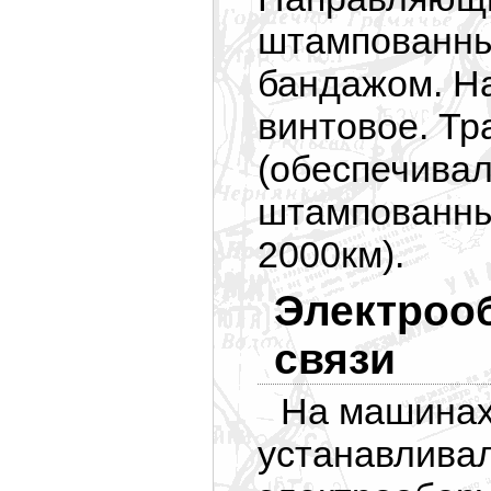
штампованны
бандажом. Н
винтовое. Тр
(обеспечивал
штампованные
2000км).
Электроо
связи
На машинах
устанавлива