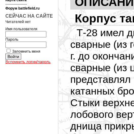
ОПИСАНИЕ
Карта сайта
------------------
Форум battlefield.ru
Корпус та
СЕЙЧАС НА САЙТЕ
Читателей нет
Имя пользователя
Т-28 имел дв
Пароль
сварные (из 
Запомнить меня
г. до окончан
Вспомнить логин/пароль
сварные (из 
представлял 
катанных бро
Стыки верхне
лобового вер
днища прикр