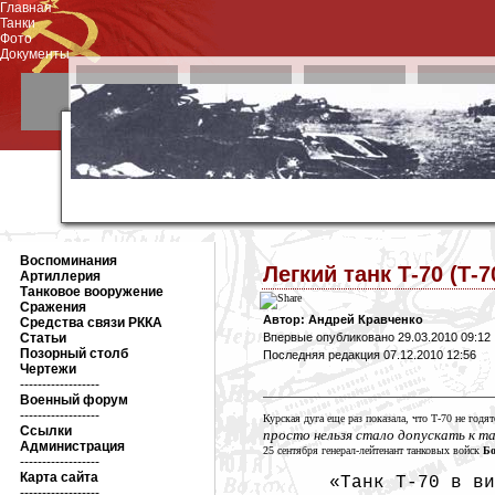
Главная
Танки
Фото
Документы
Воспоминания
Легкий танк Т-70 (Т-
Артиллерия
Танковое вооружение
Сражения
Автор: Андрей Кравченко
Средства связи РККА
Статьи
Впервые опубликовано 29.03.2010 09:12
Позорный столб
Последняя редакция 07.12.2010 12:56
Чертежи
------------------
Военный форум
------------------
Курская дуга еще раз показала, что Т-70 не год
Ссылки
просто нельзя стало допускать к т
Администрация
25 сентября
генерал-лейтенант танковых войск
Б
------------------
Карта сайта
«Танк Т-70 в ви
------------------