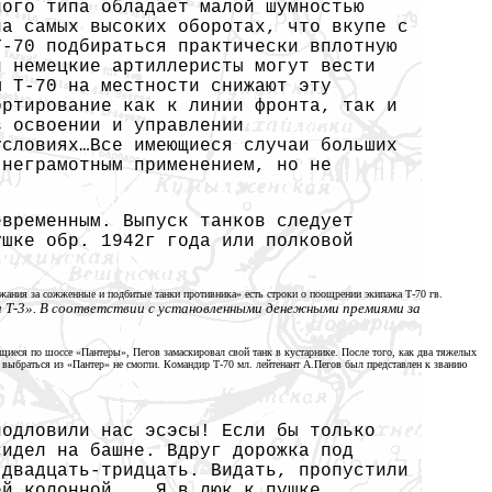
ного типа обладает малой шумностью
на самых высоких оборотах, что вкупе с
Т-70 подбираться практически вплотную
и немецкие артиллеристы могут вести
ы Т-70 на местности снижают эту
ортирование как к линии фронта, так и
в освоении и управлении
условиях…Все имеющиеся случаи больших
 неграмотным применением, но не
евременным. Выпуск танков следует
ушке обр. 1942г года или полковой
жания за сожженные и подбитые танки противника» есть строки о поощрении экипажа Т-70 гв.
 Т-3». В соответствии с установленными денежными премиями за
иеся по шоссе «Пантеры», Пегов замаскировал свой танк в кустарнике. После того, как два тяжелых
выбраться из «Пантер» не смогли. Командир Т-70 мл. лейтенант А.Пегов был представлен к званию
подловили нас эсэсы! Если бы только
сидел на башне. Вдруг дорожка под
к
двадцать-тридцать.
Видать, пропустили
ей колонной... Я в люк к пушке