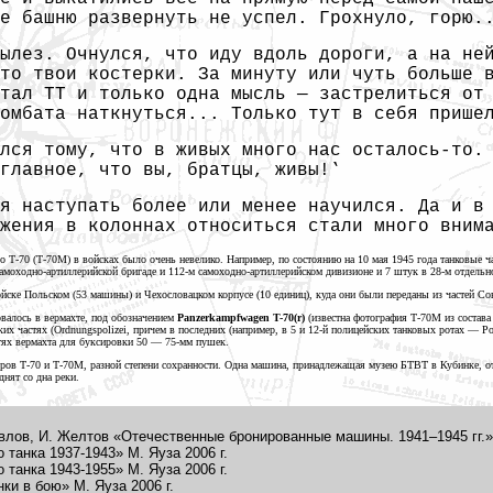
е башню развернуть не успел. Грохнуло, горю.
ылез. Очнулся, что иду вдоль дороги, а на не
то твои костерки. За минуту или чуть больше 
стал ТТ и только одна
мысль —
застрелиться от 
омбата наткнуться... Только тут в себя прише
ался тому, что в живых много нас
осталось-то.
главное, что вы, братцы, живы!‛
я наступать более или менее научился. Да и в
жения в колоннах относиться стали много вним
о Т-70 (Т-70М) в войсках было очень невелико. Например, по состоянию на
10 мая
1945 года
танковые ч
самоходно-артиллерийской бригаде и 112-м самоходно-артиллерийском дивизионе и
7 штук
в 28-м отдельн
йске Польском (53 машины) и Чехословацком корпусе (10 единиц), куда они были переданы из частей
Со
валось в вермахте, под обозначением
Panzerkampfwagen T-70(r)
(известна фотография Т-70М из состава
их частях (Ordnungspolizei, причем в последних (например, в
5 и
12-й полицейских танковых
ротах —
Po
тях вермахта для буксировки
50 —
75-мм пушек.
яров
Т-70 и Т-70М, разной степени сохранности. Одна машина, принадлежащая музею БТВТ в Кубинке, от
однят со
дна реки.
Павлов, И. Желтов «Отечественные бронированные машины.
1941–1945 гг.»
о танка 1937-1943» М. Яуза
2006 г.
о танка 1943-1955» М. Яуза
2006 г.
нки в бою» М. Яуза
2006 г.