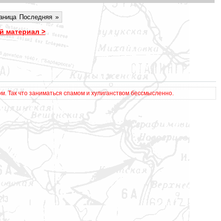
аница
Последняя
»
 материал >
. Так что заниматься спамом и хулиганством бессмысленно.