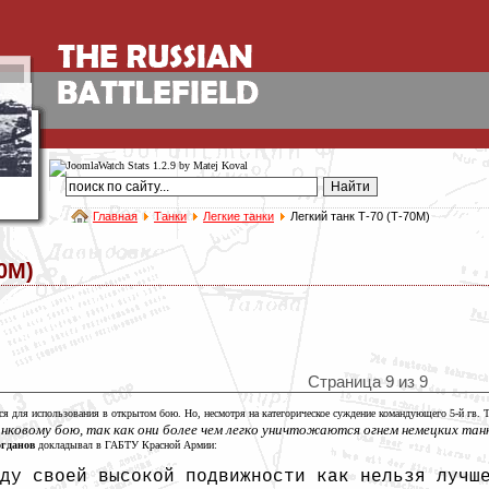
Главная
Танки
Легкие танки
Легкий танк Т-70 (Т-70М)
70М)
Страница 9 из 9
ятся для использования в открытом бою. Но, несмотря на категорическое суждение командующего 5-й гв.
анковому бою, так как они более чем легко уничтожаются огнем немецких тан
огданов
докладывал в ГАБТУ Красной Армии:
ду своей высокой подвижности как нельзя лучш