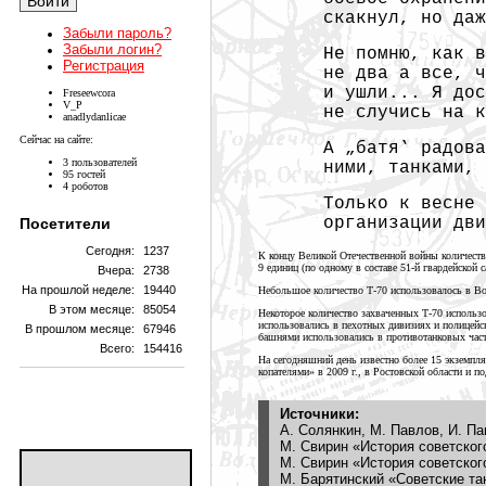
скакнул, но даж
Забыли пароль?
Забыли логин?
Не помню, как в
Регистрация
не два а все, ч
и ушли... Я до
Freseewcora
V_P
не случись на к
anadlydanlicae
Сейчас на сайте:
А „батя‛ радов
3 пользователей
ними, танками, 
95 гостей
4 роботов
Только к весне 
организации дви
Посетители
Сегодня:
1237
К концу Великой Отечественной войны количеств
9 единиц
(по одному в составе 51-й гвардейской 
Вчера:
2738
На прошлой неделе:
19440
Небольшое количество Т-70 использовалось в Во
В этом месяце:
85054
Некоторое количество захваченных Т-70 использо
использовались в пехотных дивизиях и полицейск
В прошлом месяце:
67946
башнями использовались в противотанковых час
Всего:
154416
На сегодняшний день известно более
15 экземпл
копателями» в
2009 г.,
в Ростовской области и п
Источники:
А. Солянкин, М. Павлов, И. 
М. Свирин «История советског
М. Свирин «История советског
М. Барятинский «Советские та