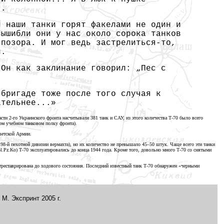
..
й наши танки горят факелами не один и
вышибли они у нас около сорока танков
позора. И мог ведь застрелиться-то,
л.
Он как заклинание говорил: „Пес с
 бригаде тоже после того случая к
ательнее...»
асти 2-го Украинского фронта насчитывали
381 танк
и САУ, из этого количества Т-70 было всего
ом учебном танковом полку фронта).
ветской Армии.
 98-й пехотной дивизии вермахта), но их количество не превышало
45–50 штук.
Чаще всего эти танки
l.Pz.Ko) Т-70 эксплуатировались до конца
1944 года.
Кроме того, довольно много Т-70 со снятыми
реставрирована до ходового состояния. Последний известный танк Т-70 обнаружен «черными
М. Экспринт
2005 г.