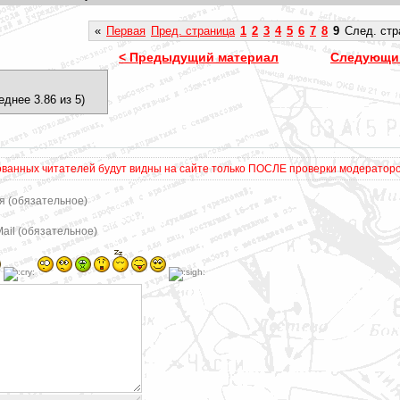
«
Первая
Пред. страница
1
2
3
4
5
6
7
8
9
След. стр
< Предыдущий материал
Следующий
еднее 3.86 из 5)
ванных читателей будут видны на сайте только ПОСЛЕ проверки модератором
я (обязательное)
Mail (обязательное)