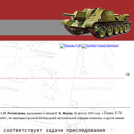
«Танки Т-70
 ТА
П. Ротмистрова
, высказанное в письме
Г. К. Жукову
30 августа
1943 года:
ков»
, по окончании Орловско-Белгородской наступательной операции появились и другие мнения.
е соответствует задаче преследования