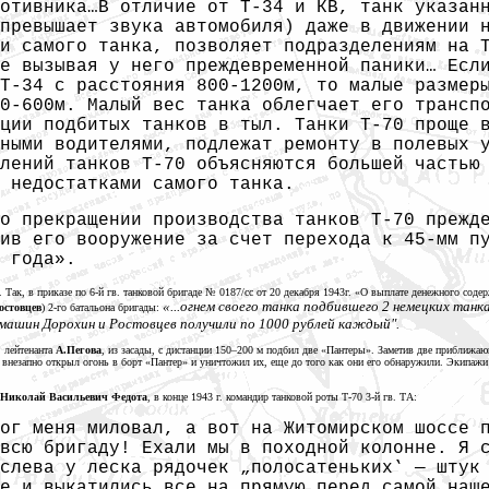
отивника…В отличие от Т-34 и КВ, танк указан
превышает звука автомобиля) даже в движении 
и самого танка, позволяет подразделениям на 
е вызывая у него преждевременной паники… Есл
Т-34 с расстояния 800-1200м, то малые размер
0-600м. Малый вес танка облегчает его трансп
ции подбитых танков в тыл. Танки Т-70 проще 
ными водителями, подлежат ремонту в полевых 
лений танков Т-70 объясняются большей частью
и недостатками
самого танка.
о прекращении производства танков Т-70 прежд
ив его вооружение за счет перехода к 45-мм п
 года».
 Так, в приказе по 6-й гв. танковой бригаде № 0187/сс от
20 декабря
1943г. «О выплате денежного содер
«...огнем своего танка подбившего
2 немецких
танка
остовцев
) 2-го батальона бригады:
 машин Дорохин и Ростовцев получили по
1000 рублей
каждый".
 лейтенанта
А.Пегова
, из засады, с дистанции
150–200 м
подбил две «Пантеры». Заметив две приближающ
внезапно открыл огонь в борт «Пантер» и уничтожил их, еще до того как они его обнаружили. Экипажи 
Николай Васильевич Федота
, в конце
1943 г.
командир танковой роты
Т-70 3-й
гв. ТА:
ог меня миловал, а вот на Житомирском шоссе 
всю бригаду! Ехали мы в походной колонне. Я 
 слева у леска рядочек
„полосатеньких‛ —
шту
е и выкатились все на прямую перед самой наш