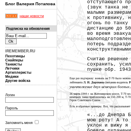
отступающего пр
Блог Валерия Потапова
(звук танка не 
малыми размерам
наши новости
к противнику, н
огонь по танку 
дистанцию до 50
Подписка на обновления
во время эвакуа
малоподготовлен
потерь подразде
конструктивным
IREMEMBER.RU
Пехотинцы
Считаю решение 
Снайперы
сохранить, усил
Танкисты
Летчики
пушке обр.
1943
Артиллеристы
Медики
Еще раз подчеркну: воевать на Т-70 было можно.
Другие войска
лейтенанта
Л. И. Дорохина
(механик-водитель
Р
уничтожение двух немецких боевых
26 марта
1944 г.
на Житомирском шоссе, Т-70 мл.
Логин
немецких танка приблизились на
150–200 м,
Т-70 
Героя
Советского Союза.
Есть и обратные примеры. Вот, что рассказывает
Пароль
«...до Днепра Б
мою роту! А то 
Запомнить меня
уклон и вижу я
боевое охранени