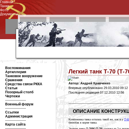
Главная
Танки
Фото
Документы
Воспоминания
Легкий танк Т-70 (Т-
Артиллерия
Танковое вооружение
Сражения
Автор: Андрей Кравченко
Средства связи РККА
Статьи
Впервые опубликовано 29.03.2010 09:12
Позорный столб
Последняя редакция 07.12.2010 12:56
Чертежи
------------------
Военный форум
------------------
ОПИСАНИЕ КОНСТРУКЦИ
Ссылки
Администрация
Компоновка танка осталась такой же, как и у
Т-6
------------------
бензобак в
корме танка.
Карта сайта
------------------
Экипаж танка
Т-70М
(
Т-70
) состоял из 2-х чело