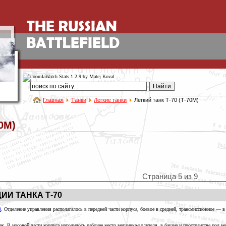
Главная
Танки
Легкие танки
Легкий танк Т-70 (Т-70М)
70М)
Страница 5 из 9
И ТАНКА Т-70
0
. Отделение управления располагалось в передней части корпуса, боевое в средней,
трансмиссионное —
в 
век. В носовой части корпуса находилось рабочее место
механика-водителя,
в башне и пространстве под н