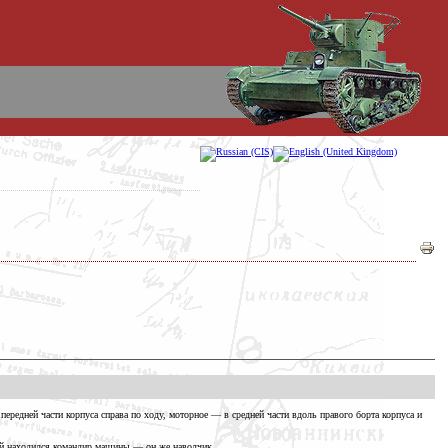
передней части корпуса справа по ходу,
моторное —
в средней части вдоль правого борта корпуса и
ей находился командир
машины —
он же наводчик.