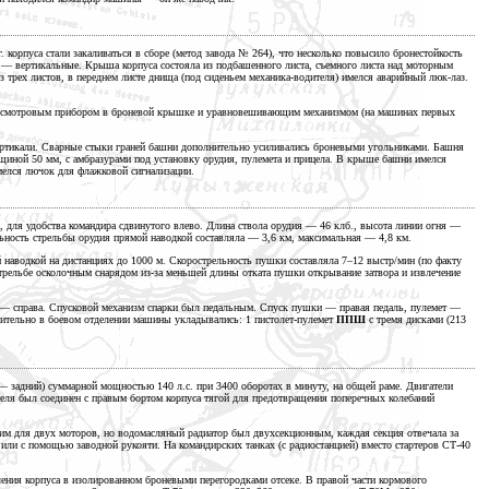
.
корпуса стали закаливаться в сборе (метод завода № 264), что несколько повысило бронестойкость
ы —
вертикальные. Крыша корпуса состояла из подбашенного листа, съемного листа над моторным
з трех листов, в переднем листе днища (под сиденьем
механика-водителя)
имелся аварийный
люк-лаз.
им смотровым прибором в броневой крышке и уравновешивающим механизмом (на машинах первых
вертикали. Сварные стыки граней башни дополнительно усиливались броневыми угольниками. Башня
олщиной
50 мм,
с амбразурами под установку орудия, пулемета и прицела. В крыше башни имелся
мелся лючок для флажковой сигнализации.
, для удобства командира сдвинутого влево. Длина ствола
орудия —
46 клб.,
высота линии
огня —
льность стрельбы орудия прямой наводкой
составляла —
3,6 км,
максимальная —
4,8 км.
й наводкой на дистанциях до
1000 м.
Скорострельность пушки составляла
7–12 выстр/мин
(по факту
стрельбе осколочным снарядом
из-за
меньшей длины отката пушки открывание затвора и извлечение
 —
справа. Спусковой механизм спарки был педальным. Спуск
пушки —
правая педаль,
пулемет —
нительно в боевом отделении машины укладывались:
1 пистолет-пулемет
ППШ
с тремя дисками (213
 задний) суммарной мощностью
140 л.с.
при
3400 оборотах
в минуту, на общей раме. Двигатели
еля был соединен с правым бортом корпуса тягой для предотвращения поперечных колебаний
щим для двух моторов, но водомасляный радиатор был двухсекционным, каждая секция отвечала за
ли с помощью заводной рукояти. На командирских танках (с радиостанцией) вместо стартеров СТ-40
ения корпуса в изолированном броневыми перегородками отсеке. В правой части кормового