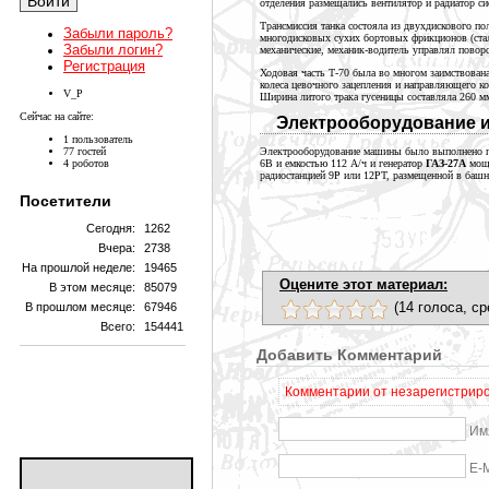
отделения размещались вентилятор и радиатор с
Трансмиссия танка состояла из двухдискового по
Забыли пароль?
многодисковых сухих бортовых фрикционов (ста
Забыли логин?
механические,
механик-водитель
управлял поворо
Регистрация
Ходовая часть Т-70 была во многом заимствован
колеса цевочного зацепления и направляющего к
V_P
Ширина литого трака гусеницы составляла
260 м
Сейчас на сайте:
Электрооборудование и
1 пользователь
77 гостей
Электрооборудование машины было выполнено по
4 роботов
6В и емкостью
112 А/ч
и генератор
ГАЗ-27А
мощ
радиостанцией 9Р или 12РТ, размещенной в баш
Посетители
Сегодня:
1262
Вчера:
2738
На прошлой неделе:
19465
Оцените этот материал:
В этом месяце:
85079
(14 голоса, ср
В прошлом месяце:
67946
Всего:
154441
Добавить Комментарий
Комментарии от незарегистриро
Им
E-