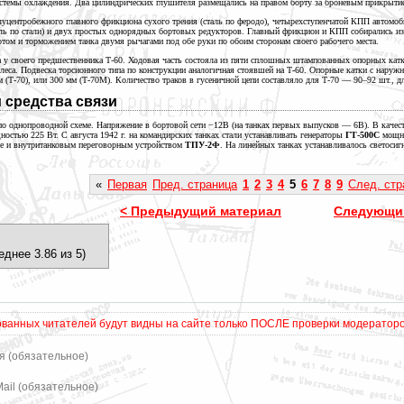
истемы охлаждения. Два цилиндрических глушителя размещались на правом борту за броневым прикрытие
луцентробежного главного фрикциона сухого трения (сталь по феродо), четырехступенчатой КПП автомоб
ль по стали) и двух простых однорядных бортовых редукторов. Главный фрикцион и КПП собирались из
том и торможением танка двумя рычагами под обе руки по обоим сторонам своего
рабочего места.
а у своего предшественника Т-60. Ходовая часть состояла из пяти сплошных штампованных опорных кат
олеса. Подвеска торсионного типа по конструкции аналогичная стоявшей на Т-60. Опорные катки с нару
м
(Т-70), или
300 мм
(Т-70М). Количество траков в гусеничной цепи составляло для
Т-70 —
90–92 шт.,
д
 средства связи
 однопроводной схеме. Напряжение в бортовой сети −12В (на танках первых
выпусков —
6В). В качес
ностью
225 Вт.
С августа
1942 г.
на командирских танках стали устанавливать генераторы
ГТ-500С
мощн
не и внутританковым переговорным устройством
ТПУ-2Ф
. На линейных танках устанавливалось светосиг
«
Первая
Пред. страница
1
2
3
4
5
6
7
8
9
След. стр
< Предыдущий материал
Следующий
еднее 3.86 из 5)
ванных читателей будут видны на сайте только ПОСЛЕ проверки модератором
я (обязательное)
Mail (обязательное)