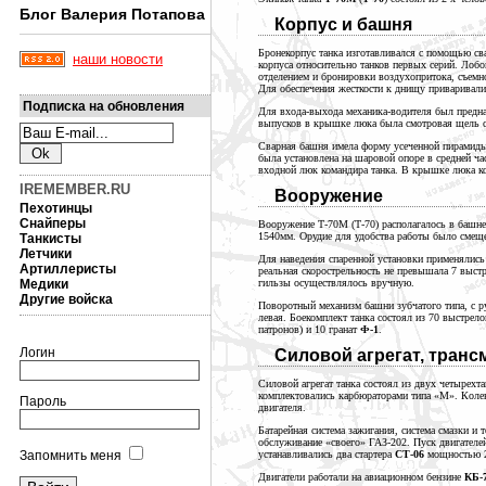
Блог Валерия Потапова
Корпус и башня
Бронекорпус танка изготавливался с помощью сва
наши новости
корпуса относительно танков первых серий. Лоб
отделением и бронировки воздухопритока, съемно
Для обеспечения жесткости к днищу приваривали
Подписка на обновления
Для
входа-выхода
механика-водителя
был предна
выпусков в крышке люка была смотровая щель с
Сварная башня имела форму усеченной пирамиды
была установлена на шаровой опоре в средней ч
входной люк командира танка. В крышке люка к
IREMEMBER.RU
Вооружение
Пехотинцы
Снайперы
Вооружение Т-70М (Т-70) располагалось в башн
1540мм. Орудие для удобства работы было смеще
Танкисты
Летчики
Для наведения спаренной установки применялись
Артиллеристы
реальная скорострельность не превышала
7 выстр
Медики
гильзы осуществлялось вручную.
Другие войска
Поворотный механизм башни зубчатого типа, с р
левая. Боекомплект танка состоял из
70 выстрело
патронов) и
10 гранат
Ф-1
.
Логин
Силовой агрегат, трансм
Силовой агрегат танка состоял из двух четыре
комплектовались карбюраторами типа «М». Колен
Пароль
двигателя.
Батарейная система зажигания, система смазки 
обслуживание «своего» ГАЗ-202. Пуск двигателе
Запомнить меня
устанавливались два стартера
СТ-06
мощностью
Двигатели работали на авиационном бензине
КБ-