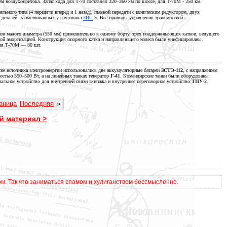
м воздухопритока. Запас хода для Т-70 составлял
320–360 км
по шоссе, для Т-70М
-
250 км.
ильного типа (4 передачи вперед и
1 назад),
главной передачи с коническим редуктором, двух
 деталей, заимствованных у грузовика
ЗИС
-5. Все приводы управления
трансмиссией —
ков малого диаметра (550 мм) применительно к одному борту, трех поддерживающих катков, ведущего
жной амортизацией. Конструкция опорного катка и направляющего колеса были унифицированы.
ля
Т-70М —
80 шт.
тве источника электроэнергии использовались две аккумуляторные батареи
ЗСТЭ-112
, с напряжением
остью
350–500 Вт,
а на линейных танках генератор
Г-41
. Командирские танки были оборудованы
нальное устройство для внутренней связи экипажа и внутреннее переговорное устройство
ТПУ-2
.
аница
Последняя
»
 материал >
. Так что заниматься спамом и хулиганством бессмысленно.