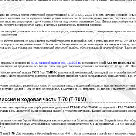
рки из катаных листов гомогенной брони толщиной 6,10,15 (20), 25,35 и
45 мм.
Начиная с ноября
1942 г
овые и кормовые листы корпуса и башни устанавливались под большими углами наклона, бортовые
лист
го листа над радиатором и двух съемных листов над отсеком топливного бака. Днище танка собиралось и
сь поперечные коробчатые балки, в которых располагались торсионы подвески.
значен прямоугольный люк в лобовом листе корпуса, смещенный влево, с поворотным перископическ
 триплексом).
 и изготавливалась из бронелистов высокой твердости толщиной
35 мм,
с углом наклона стенок 23° от 
асти корпуса со смещением влево. Лобовая часть башни имела литую или сварную качающуюся маску, т
омандира был установлен перископический смотровой прибор, обеспечивающий круговой обзор. Также и
е машины и состояло из
45-мм танковой пушки обр. 1932/38 гг
. и спаренного с ней
7,62-мм пулемета ДТ
но вправо от продольной оси башни. Углы наводки спаренной установки составляли от −6° до +20°. Да
 телескопический прицел
ТОП
(или
ТМПФ
) и резервный механический, пригодный для стрельбы прямо
/мин).
После производства выстрела бронебойным снарядом гильза выбрасывалась автоматически. При 
учным приводом, располагался слева от командира танка, а подъемный механизм пушки (винтового
типа)
в
к пушке (90 для Т-70), из них
20 находилось
в магазине и
945 патронов
(15 дисков) к пулемету. Допол
иссия и ходовая часть Т-70 (Т-70М)
хтактных шестицилиндровых карбюраторных двигателей
ГАЗ-202
(
ГАЗ 70-6004
— передний и
ГАЗ 70-6005
—
чатые валы двигателей были соединены муфтой с упругими втулками. Картер маховика переднего двигат
и топливная система (кроме бензобака) для каждого двигателя были независимыми. Водяной насос был об
й производился от двух установленных параллельно электростартеров
СТ-40
мощностью 1,3 л.с. каждый и
2 л.с.
70
или
Б-70
. Два топливных бака общей емкостью
440 л.
были размещены в левой части кормового отдел