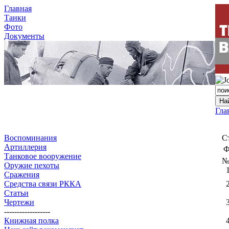
Главная
Танки
Фото
Документы
Гла
Воспоминания
С
Артиллерия
Ф
Танковое вооружение
Оружие пехоты
Сражения
Средства связи РККА
Статьи
Чертежи
------------------
Книжная полка