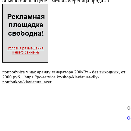
обычно очень в цене. . металлочерепица продажа
попробуйте у нас
аренду генератора 200кВт
- без выходных, от
2000 руб. .
https://pc-service.kz/shop/klaviatura-dly-
noutbukov/klaviatura_acer
©
О