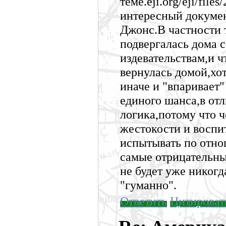
теме.eji.org/eji/fil
интересный докумен
Джонс.В частности т
подвергалась дома 
издевательствам,и ч
вернулась домой,хо
иначе и "впаривает"
единого шанса,в отл
логика,потому что ч
жестокости и воспи
испытывать по отно
самые отрицательн
не будет уже никогд
"гуманно".
Ответить
Цитироват