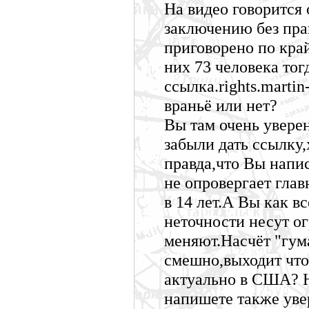
На видео говорится
заключению без пра
приговорено по кра
них 73 человека тог
ссылка.rights.marti
враньё или нет?
Вы там очень увере
забыли дать ссылку
правда,что Вы напис
не опровергает глав
в 14 лет.А Вы как в
неточности несут о
меняют.Насчёт "гум
смешно,выходит что
актуально в США? 
напишете также уве