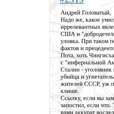
Андрей Головатый,
Надо же, какое уми
иррелевантных явле
США и "добродетели
уловка. При таком 
фактов и прецеденто
Пота, хоть Чингисх
с "инфернальной Ам
Сталин - уголовник 
убийца и угнетател
жителей СССР, уж п
клише.
Ссылку, если вы зам
запостил, если что
вами аккурат вослед