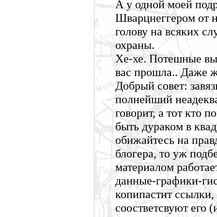
А у одной моей подр
Шварцнеггером от н
голову на всяких сл
охраны.
Хе-хе. Потешные вы,
вас прошла.. Даже ж
Добрый совет: завяз
полнейший неадекват
говорит, а тот кто п
быть дураком в квадр
обижайтесь на прав
блогера, то уж подб
материалом работае
данные-графики-гис
копипастит ссылки,
соостветсвуют его 