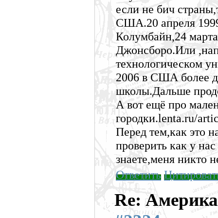
если не бич страны,
США.20 апреля 1999 
Колумбайн,24 марта 
Джонсборо.Или ,на
технологическом уни
2006 в США более д
школы.Дальше прод
А вот ещё про мален
городки.lenta.ru/arti
Перед тем,как это 
проверить как у нас
знаете,меня никто н
Ответить
Цитироват
Re: Америка