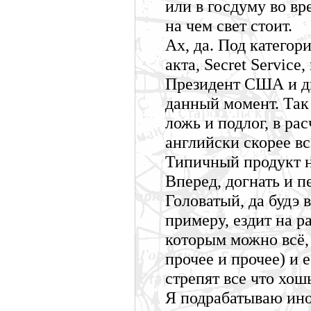
или в госдуму во вр
на чем свет стоит.
Ах, да. Под категор
акта, Secret Servic
Президент США и дв
данный момент. Так
ложь и подлог, в ра
английски скорее все
Типичный продукт н
Вперед, догнать и 
Головатый, да будэ в
примеру, ездит на ра
которым можно всё, 
прочее и прочее) и 
стрепят все что хош
Я подрабатываю ино