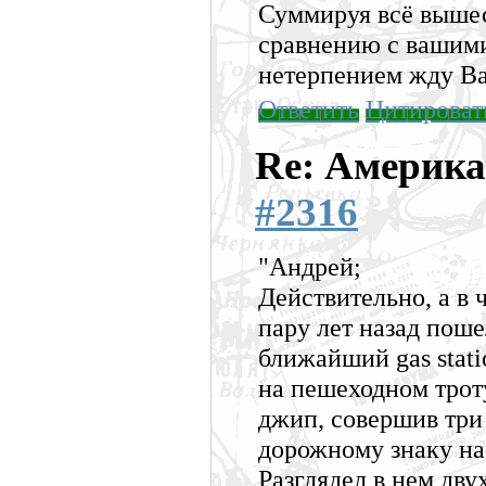
Суммируя всё вышес
сравнению с вашими
нетерпением жду В
Ответить
Цитироват
Re: Америка
#2316
"Андрей;
Действительно, а в
пару лет назад поше
ближайший gas stati
на пешеходном трот
джип, совершив три
дорожному знаку на
Разглядел в нем дву