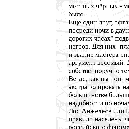
местных чёрных - мо
было.
Еще один друг, афг
посреди ночи в даун
дорогих часах" подв
негров. Для них -п
и звание мастера сп
аргумент весомый. 
собственноручно тем
Вегас, как вы поним
экстраполировать на
большинстве больших
надобности по ночам
Лос Анжелесе или Б
правило населены ч
российского феноме