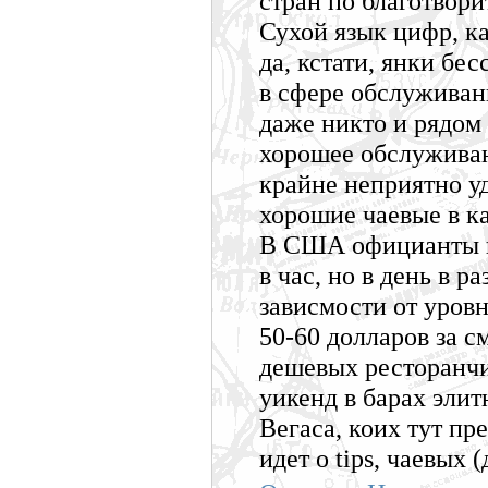
стран по благотвори
Сухой язык цифр, ка
да, кстати, янки бе
в сфере обслуживани
даже никто и рядом 
хорошее обслуживан
крайне неприятно уд
хорошие чаевые в ка
В США официанты и
в час, но в день в 
зависмости от уровн
50-60 долларов за 
дешевых ресторанчик
уикенд в барах эли
Вегаса, коих тут пр
идет о tips, чаевых 