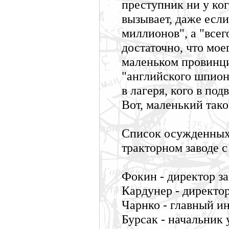
преступник ни у ко
вызывает, даже если
миллионов", а "всег
достаточно, что мое
маленьком провинци
"английского шпиона
в лагеря, кого в под
Вот, маленький так
Список осужденных 
тракторном заводе с
Фокин - директор за
Кардунер - директор
Чарнко - главный и
Бурсак - начальник 