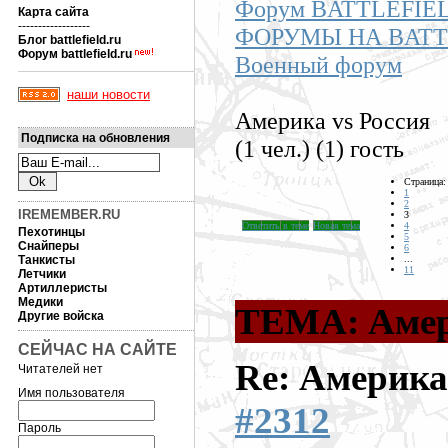
Форум BATTLEFIE
Карта сайта
------------------
ФОРУМЫ НА BATT
Блог battlefield.ru
Форум battlefield.ru
Военный форум
наши новости
Америка vs Россия
Подписка на обновления
(1 чел.) (1) гость
Страница:
1
2
IREMEMBER.RU
3
Ответить в теме
Новая тема
4
Пехотинцы
5
Снайперы
6
Танкисты
...
11
Летчики
Артиллеристы
Медики
ТЕМА: Амер
Другие войска
СЕЙЧАС НА САЙТЕ
Re: Америка
Читателей нет
Имя пользователя
#2312
Пароль