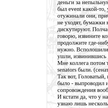
деньги за непыльную
был event какой-то, 
отужинали они, при
не уходят, бумажки
дискутируют. Полчас
говорю, извините ко
продолжите где-нибу
нужно. Всполошилис
ушли, извинившись 
Мне коллега потом та
senators были. (сена
Так вот, Головатый, 
было - выпроводил и
сопровождения воо
И кстати да, что у н
узнаю лишь несколь