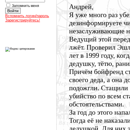
Андрей,
Запомнить меня
Я уже много раз убе
Вспомнить логин/пароль
Зарегистрируйтесь!
дезинформируете чи
незаслуживающие н
Ведущий этой перед
лжёт. Проверил Эшл
лет в 1999 году, ког
дедушку, тётю, ран
Причём бойфренд ст
своего деда, а она 
подожгли. Стащили
убийство по всем с
обстоятельствами.
За год до этого нап
Тогда её не наказал
дедушкой. Для них 