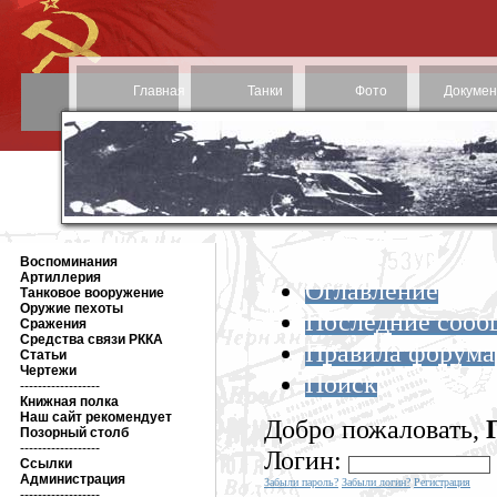
Главная
Танки
Фото
Докуме
Воспоминания
Артиллерия
Оглавление
Танковое вооружение
Оружие пехоты
Последние сооб
Сражения
Средства связи РККА
Правила форума
Статьи
Чертежи
Поиск
------------------
Книжная полка
Наш сайт рекомендует
Добро пожаловать,
Позорный столб
------------------
Логин:
Ссылки
Администрация
Забыли пароль?
Забыли логин?
Регистрация
------------------