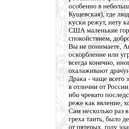
особенно в небольши
Кущевская), где люд
куски режут, нету к
США маленькие горо
спокойствием, добр
Вы не понимаете, А
оскорбление или угр
всегда конечно, ино
охалаживают драчуно
Драка - чаще всего
в отличии от России
ибо чревато послед
реже как явление, х
Сам несколько раз в
греха таить, было д
от пятерых, году эда