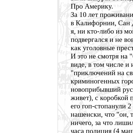
Про Америку.
За 10 лет проживани
в Калифорнии, Сан Д
я, ни кто-либо из м
подвергался и не в
как уголовные прес
И это не смотря на 
виде, в том числе и
"приключений на сво
криминогенных горо
новоприбывший русс
живет), с коробкой 
его гоп-стопанули 2
нашенски, что "он, 
ничего, за что лиши
часа полиция (4 ма