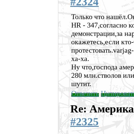
#2324
Только что нашёл.О
HR - 347,согласно 
демонстрации,за на
окажетесь,если кто-
протестовать.varjag
ха-ха.
Ну что,господа аме
280 млн.стволов или
шутит.
Ответить
Цитироват
Re: Америка
#2325