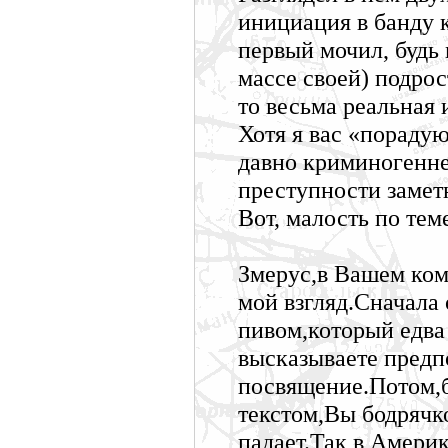
инициация в банду 
первый мочил, будь
массе своей) подро
то весьма реальная 
Хотя я вас «пораду
давно криминогеннея
преступности заме
Вот, малость по теме
Змерус,в Вашем ком
мой взгляд.Сначала 
пивом,который едва
высказываете предп
посвящение.Потом,б
текстом,Вы бодрячк
падает.Так в Америк