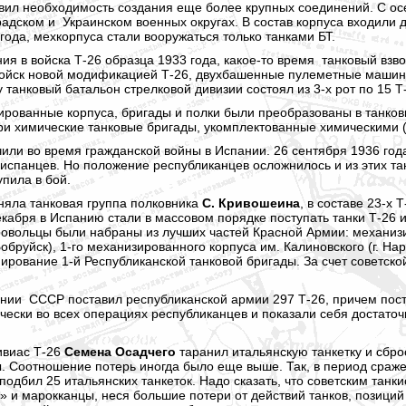
ил необходимость создания еще более крупных соединений. С о
радском и Украинском военных округах. В состав корпуса входил
 года, мехкорпуса стали вооружаться только танками БТ.
ия в войска Т-26 образца 1933 года,
какое-то
время танковый взво
ойск новой модификацией Т-26, двухбашенные пулеметные машин
у танковый батальон стрелковой дивизии состоял из 3-х рот по 15 Т
зированные корпуса, бригады и полки были преобразованы в танков
 три химические танковые бригады, укомплектованные химическими 
или во время гражданской войны в Испании. 26 сентября 1936 года
испанцев. Но положение республиканцев осложнилось и из этих т
упила в бой.
иняла танковая группа полковника
С. Кривошеина
, в составе 23-х
кабря в Испанию стали в массовом порядке поступать танки Т-26 и
ровольцы были набраны из лучших частей Красной Армии: механизи
обруйск), 1-го механизированного корпуса им. Калиновского (г.
Нар
ирование 1-й Республиканской танковой бригады. За счет советско
ании СССР поставил республиканской армии 297 Т-26, причем пос
чески во всех операциях республиканцев и показали себя достат
ивиас Т-26
Семена Осадчего
таранил итальянскую танкетку и сбро
. Соотношение потерь иногда было еще выше. Так, в период сражен
подбил 25 итальянских танкеток. Надо сказать, что советским танк
 и марокканцы, неся большие потери от действий танков, позиций