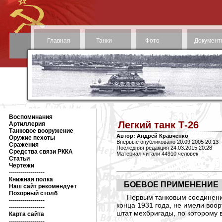
Главная
Танки
Фото
Документ
Воспоминания
Легкий танк Т-26
Артиллерия
Танковое вооружение
Автор: Андрей Кравченко
Оружие пехоты
Впервые опубликовано 20.09.2005 20:13
Сражения
Последняя редакция 24.03.2015 20:28
Средства связи РККА
Материал читали 44910 человек
Статьи
Чертежи
------------------
Книжная полка
БОЕВОЕ ПРИМЕНЕНИЕ
Наш сайт рекомендует
Позорный столб
Первым танковым соединени
------------------
конца 1931 года, не имели воо
------------------
штат мехбригады, по которому в
Карта сайта
------------------