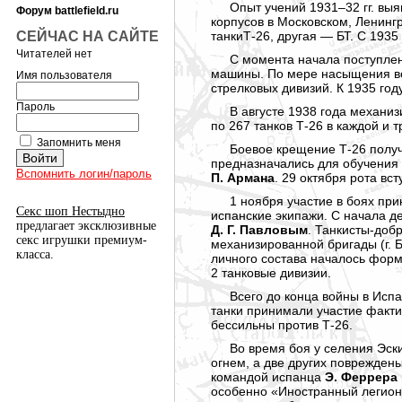
Опыт учений
1931–32 гг.
выяв
Форум battlefield.ru
корпусов в Московском, Ленинг
СЕЙЧАС НА САЙТЕ
танкиТ-26, другая — БТ. С 1935
Читателей нет
С момента начала поступлен
машины. По мере насыщения в
Имя пользователя
стрелковых дивизий. К 1935 год
Пароль
В августе 1938 года механи
по 267 танков Т-26 в каждой и
Запомнить меня
Боевое крещение Т-26 получ
предназначались для обучения 
Вспомнить логин/пароль
П. Армана
. 29 октября рота вст
1 ноября участие в боях пр
Секс шоп Нестыдно
испанские экипажи. С начала де
предлагает эксклюзивные
Д. Г. Павловым
. Танкисты-доб
секс игрушки премиум-
механизированной бригады (г. Б
класса.
личного состава началось форм
2 танковые дивизии.
Всего до конца войны в Исп
танки принимали участие факти
бессильны против Т-26.
Во время боя у селения Эск
огнем, а две других повреждены
командой испанца
Э. Феррера
особенно «Иностранный легион»