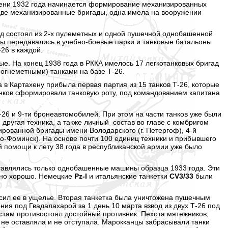
сени 1932 года начинается формирование механизированных
и две механизированные бригады, одна имела на вооружении
д состоял из 2-х пулеметных и одной пушечной однобашенной
ы передавались в
учебно-боевые
парки и танковые батальоны
-26 в каждой.
ые. На конец 1938 года в РККА имелось 17 легкотанковых бригад
(огнеметными) танками на базе Т-26.
 в Картахену прибыла первая партия из 15 танков Т-26, которые
анков сформировали танковую роту, под командованием капитана
 Т-26 и 9-ти бронеавтомобилей. При этом на части танков уже были
 другая техника, а также личный состав во главе с комбригом
рованной бригады имени Володарского (г. Петергоф), 4-й
о-Фоминск).
На основе почти 100 единиц техники и прибывшего
й помощи к лету 38 года в республиканской армии уже было
тавлялись только однобашенные машины образца 1933 года. Эти
очно хорошо. Немецкие
Pz-I
и итальянские танкетки
CV3/33
были
сил ее в ущелье. Вторая танкетка была уничтожена пушечным
ия под Гвадалахарой за 1 день 10 марта взвод из двух Т-26 под
истам противостоял достойный противник. Пехота мятежников,
 не оставляла и не отступала. Марокканцы забрасывали танки