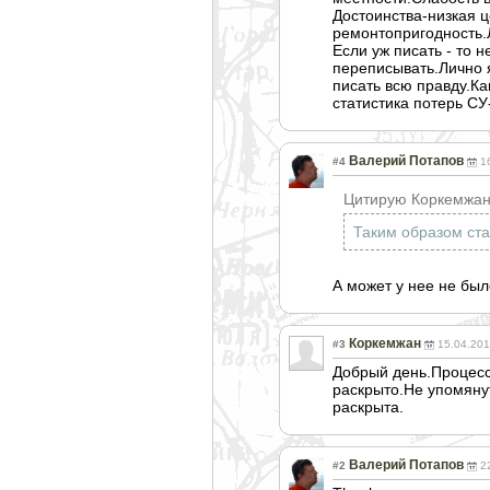
Достоинства-низкая 
ремонтопригодно
сть
Если уж писать - то 
переписывать.Лично 
писать всю правду.Ка
статистика потерь СУ
Валерий Потапов
#4
1
Цитирую Коркемжан
Таким образом ста
А может у нее не был
Коркемжан
#3
15.04.201
Добрый день.Процесс
раскрыто.Не упомяну
раскрыта.
Валерий Потапов
#2
2