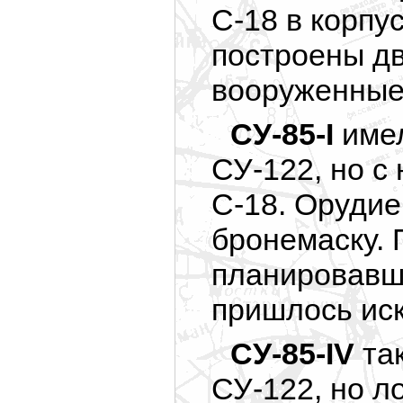
С-18 в корпу
построены д
вооруженные
СУ-85-I
имел
СУ-122, но с
С-18. Орудие
бронемаску.
планировавш
пришлось ис
СУ-85-IV
так
СУ-122, но л