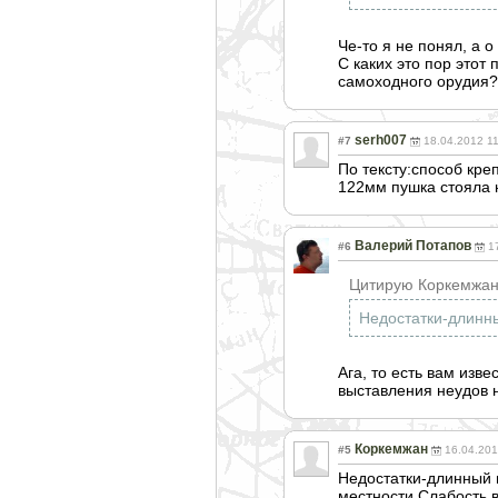
Че-то я не понял, а 
С каких это пор этот
самоходного орудия?
serh007
#7
18.04.2012 1
По тексту:способ кре
122мм пушка стояла н
Валерий Потапов
#6
1
Цитирую Коркемжан
Недостатки-длинны
Ага, то есть вам изв
выставления неудов 
Коркемжан
#5
16.04.201
Недостатки-длинный 
местности.Слабость 