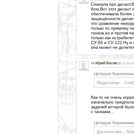
Сначала про десант.В
бою.Вот этот десант 
обеспечивала более 
защищённости десант
что сравнение некор
только по прямому н
танков,но и против п
только как истребите
СУ-85 и СУ-122.Ну и 
она может не долетет
Юрий Васин
#8
19.04.2
Цитирую Коркемжан
Недостатки-...Сла
Как-то не очень корр
изначально предполаг
задачей которой была
с танками...
Цитирую Коркемжан
Достоинства-...Лу