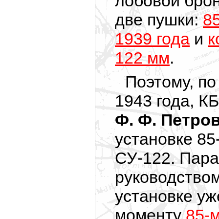
лобовой бро
две пушки:
8
1939 года
и
к
122 мм
.
Поэтому, по
1943 года, К
Ф. Ф. Петро
установке 85
СУ-122. Пара
руководство
установке уж
моменту
85-