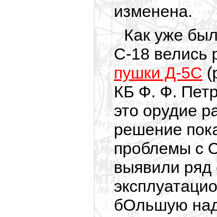
изменена.
Как уже был
С-18 велись 
пушки Д-5С
(
КБ Ф. Ф. Пет
это орудие р
решение пок
проблемы с С
выявили ряд
эксплуатацио
бОльшую над