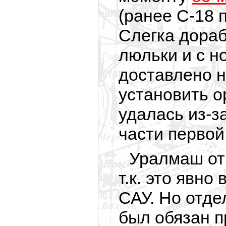
(ранее С-18 
Слегка дораб
люльки и с н
доставлено 
установить о
удалась
из-з
части первой
Уралмаш от
т.к. это явн
САУ. Но отд
был обязан п