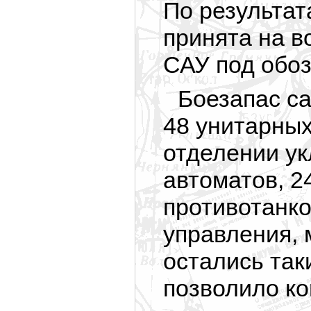
По результат
принята на в
САУ под обо
Боезапас с
48 унитарных
отделении ук
автоматов, 2
противотанко
управления, 
остались таки
позволило ко