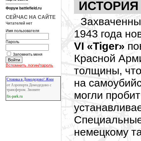
ИСТОРИЯ
------------------
Форум battlefield.ru
СЕЙЧАС НА САЙТЕ
Захваченны
Читателей нет
1943 года но
Имя пользователя
Пароль
VI «Tiger»
по
Запомнить меня
Красной Арми
Вспомнить логин/пароль
толщины, что
на самоубийс
Стоянка в Домодедово! Жми
от Аэропорта Домодедово с
трансфером. Звоните
могли проби
fix-park.ru
устанавлива
Специальные
немецкому та