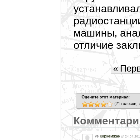
устанавлива
радиостанц
машины, ана
отличие закл
«
Пер
Оцените этот материал:
(21 голосов, 
Комментари
Коркемжан
#9
24.04.201