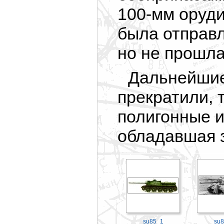
100-мм оруди
была отправл
но не прошла
Дальнейшие
прекратили, 
полигонные 
обладавшая 
su85_1
su8