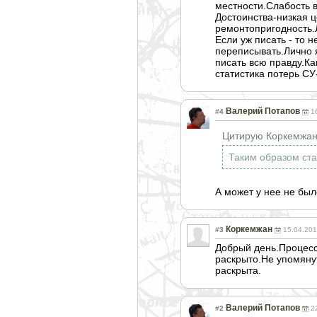
местности.Слабость 
Достоинства-низкая 
ремонтопригодно
сть
Если уж писать - то 
переписывать.Лично 
писать всю правду.Ка
статистика потерь СУ
Валерий Потапов
#4
1
Цитирую Коркемжан
Таким образом ста
А может у нее не был
Коркемжан
#3
15.04.201
Добрый день.Процесс
раскрыто.Не упомяну
раскрыта.
Валерий Потапов
#2
2