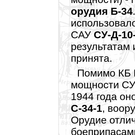
орудия Б-34
использовало
САУ
СУ-Д-10
результатам 
принята.
Помимо КБ 
мощности СУ
1944 года о
С-34-1
, воор
Орудие отли
боеприпасами