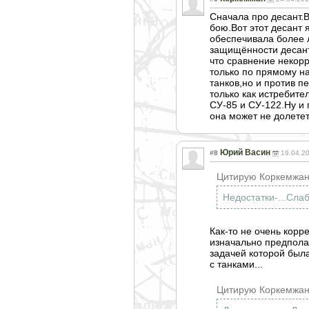
Сначала про десант.В
бою.Вот этот десант 
обеспечивала более 
защищённости десант
что сравнение некор
только по прямому н
танков,но и против п
только как истребите
СУ-85 и СУ-122.Ну и 
она может не долетет
Юрий Васин
#8
19.04.2
Цитирую Коркемжан
Недостатки-...Сла
Как-то не очень корр
изначально предполаг
задачей которой была
с танками...
Цитирую Коркемжан