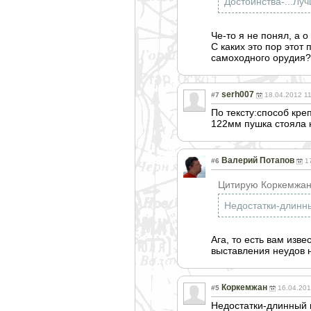
Достоинства-...Лу
Че-то я не понял, а 
С каких это пор этот
самоходного орудия?
serh007
#7
18.04.2012 1
По тексту:способ кре
122мм пушка стояла н
Валерий Потапов
#6
1
Цитирую Коркемжан
Недостатки-длинны
Ага, то есть вам изв
выставления неудов 
Коркемжан
#5
16.04.201
Недостатки-длинный 