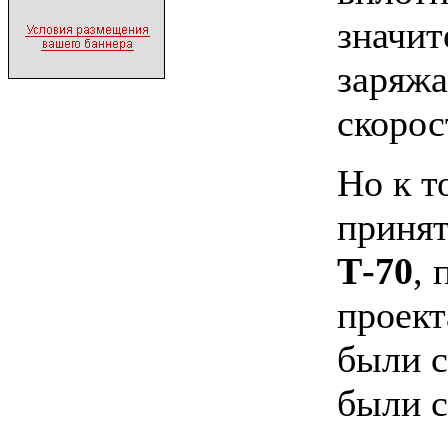
значит
заряжа
скорос
Но к т
принят
Т-70
,
проект
были 
были с