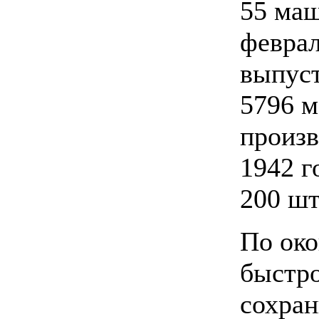
55 ма
февра
выпус
5796 
произв
1942 
200 шт
По око
быстро
сохран