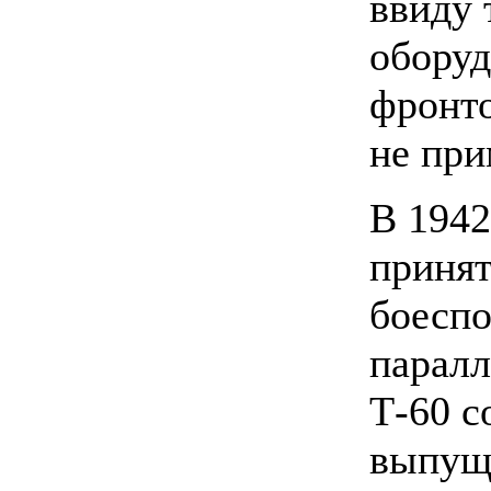
ввиду 
оборуд
фронто
не при
В
1942
принят
боеспо
паралл
Т-60 с
выпу