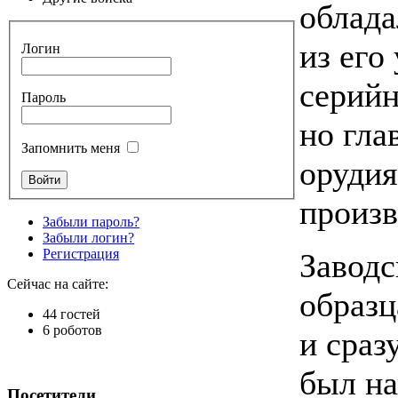
облада
из его
Логин
серийн
Пароль
но гла
Запомнить меня
орудия
произв
Забыли пароль?
Забыли логин?
Регистрация
Заводс
Сейчас на сайте:
образ
44 гостей
6 роботов
и сраз
был на
Посетители