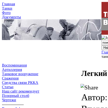
Главная
Танки
Фото
Документы
Гла
тан
Воспоминания
Артиллерия
Легкий
Танковое вооружение
Сражения
Средства связи РККА
Статьи
Наш сайт рекомендует
Автор:
Позорный столб
Чертежи
------------------