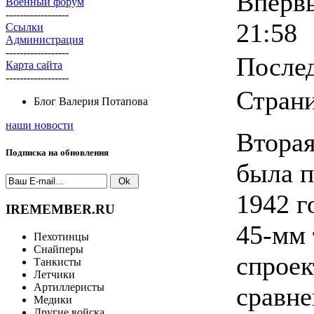
Впервы
Военный форум
------------------
21:58
Ссылки
Администрация
------------------
Послед
Карта сайта
------------------
Страни
Блог Валерия Потапова
наши новости
Вторая
Подписка на обновления
была п
1942 г
IREMEMBER.RU
45-мм
Пехотинцы
Снайперы
спрое
Танкисты
Летчики
Артиллеристы
сравне
Медики
Другие войска