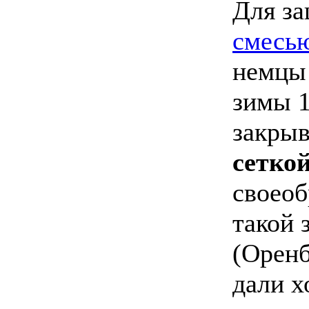
Для з
смесь
немцы 
зимы
закрыв
сетко
своеоб
такой 
(Оренб
дали х