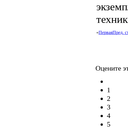
экземп
техник
«
Первая
Пред. с
Оцените э
1
2
3
4
5