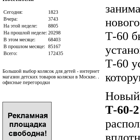
занима
Сегодня:
1823
нового
Вчера:
3743
На этой неделе:
8805
Т-60 б
На прошлой неделе:
20298
В этом месяце:
68403
устано
В прошлом месяце:
85167
Всего:
172435
Т-60 у
Большой выбор колясок для детей - интернет
котору
магазин детских товаров коляски в Москве. .
офисные перегородки
Новый 
Т-60-2
распол
вплотн