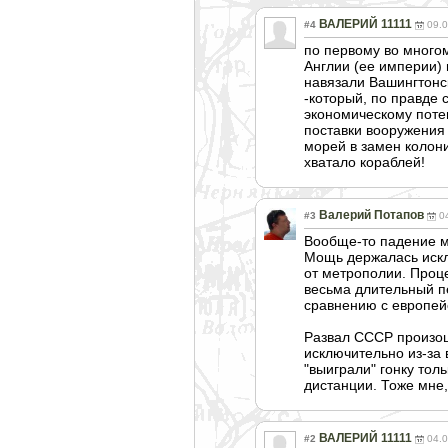
ВАЛЕРИЙ 11111
#4
09.0
по первому во многом
Англии (ее империи) 
навязали Вашингтонс
-который, по правде 
экономическому поте
поставки вооружения
морей в замен колон
хватало кораблей!
Валерий Потапов
#3
0
Вообще-то падение м
Мощь держалась искл
от метрополии. Проце
весьма длительный п
сравнению с европей
Развал СССР произоше
исключительно из-за
"выиграли" гонку тол
дистанции. Тоже мне,
ВАЛЕРИЙ 11111
#2
04.0