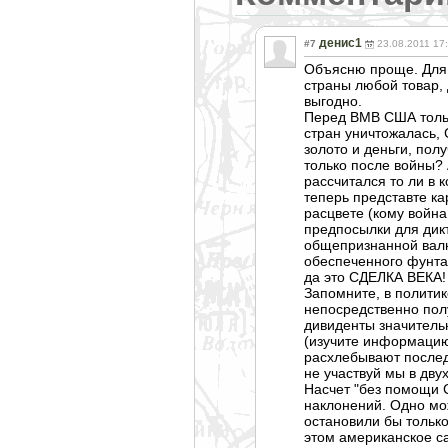
денис1
#7
23.08.2011 17
Объясню проще. Для 
страны любой товар, д
выгодно.
Перед ВМВ США тольк
стран уничтожалась, 
золото и деньги, пол
только после войны? 
рассчитался то ли в к
теперь представте к
расцвете (кому война
предпосылки для дикт
общепризнанной валю
обеспеченного фунта
да это СДЕЛКА ВЕКА! 
Запомните, в полити
непосредственно полу
дивиденты значитель
(изучите информацию
расхлебывают послед
не участвуй мы в дву
Насчет "без помощи 
наклонений. Одно мо
остановили бы только
этом американское са