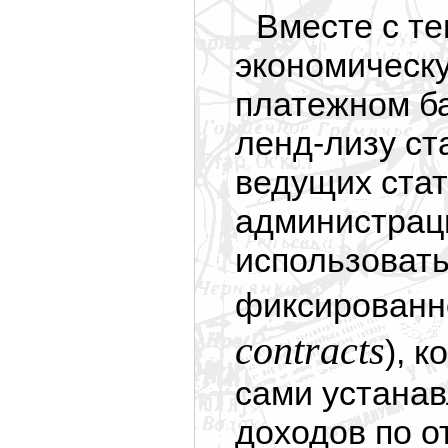
Вместе с т
экономическу
платежном б
ленд-лизу ст
ведущих стат
администрац
использовать
фиксированн
contracts
), 
сами устана
доходов по о