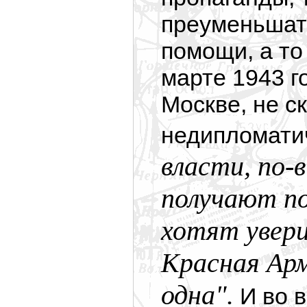
преуменьшат
помощи, а то
марте 1943 г
Москве, не с
недипломати
власти, по-
получают по
хотят увери
Красная Арм
одна".
И во 