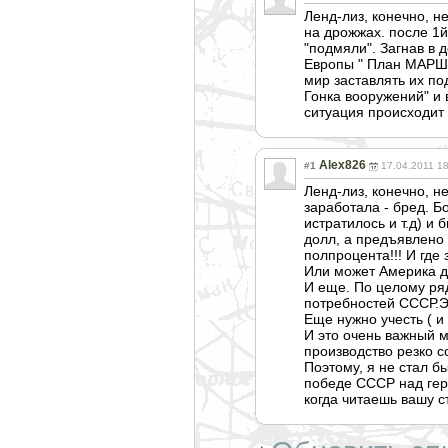
Ленд-лиз, конечно, не
на дрожжах. после 1
"подмяли". Загнав в
Европы " План МАРШАЛ
мир заставлять их по
Гонка вооружений" и 
ситуация происходит 
Alex826
#1
17.04.2011 1
Ленд-лиз, конечно, н
заработала - бред. Б
истратилось и т.д) и
долл, а предъявлено 
полпроцента!!! И где
Или может Америка д
И еще. По целому ря
потребностей СССР.Эт
Еще нужно учесть ( и
И это очень важный 
производство резко с
Поэтому, я не стал б
победе СССР над герм
когда читаешь вашу ст