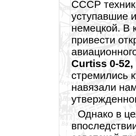
СССР техник
уступавшие и 
немецкой. В 
привести от
авиационног
Curtiss 0-52,
стремились к
навязали нам
утвержденног
Однако в ц
впоследстви