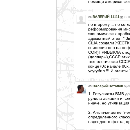
помощи американских
ВАЛЕРИЙ 11111
#6
09.0
по второму.... не сог
реформирования мисте
экономических пробле
адекватный ответ " 
США создали ЖЕСТКИЕ
снижения цен на нефт
СОИ)ПРИВЫКЛА к подп
(доллары),СССР этих
технологически СССР
конце70х начале 80х.
усугубил !!! И агенты
Валерий Потапов
#5
0
1. Результаты ВМВ до
рулила авиация и, сл
иначе, но утилизация
2. Англичанам не "не
определенного класса
надводного флота, п