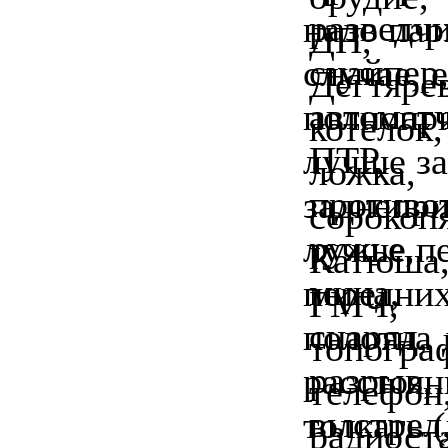
надо пар
случае, 
полнопри
лучше за
заднепри
лучше пе
передних
полотна 
расстоян
толкать 