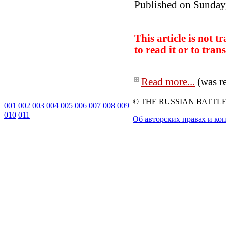
Published on Sunday
This article is not 
to read it or to
trans
Read more...
(was r
© THE RUSSIAN BATTLEFI
001
002
003
004
005
006
007
008
009
010
011
Об авторских правах и ко