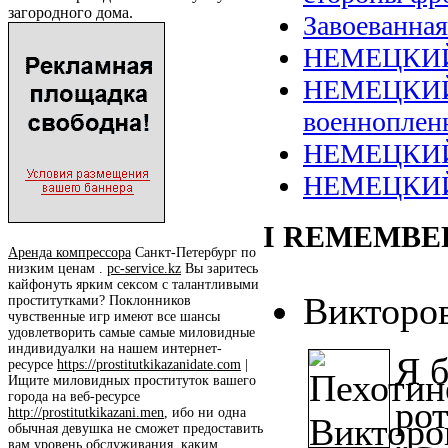
загородного дома.
Завоеванная
НЕМЕЦКИЙ П
НЕМЕЦКИЙ П
военнопле
НЕМЕЦКИЙ 
НЕМЕЦКИЙ П
I REMEMBER 
Аренда компрессора
Санкт-Петербург по
низким ценам .
pc-service.kz
Вы заритесь
кайфонуть ярким сексом с талантливыми
Викторо
проститутками? Поклонников
чувственные игр имеют все шансы
удовлетворить самые самые миловидные
индивидуалки на нашем интернет-
Я 
ресурсе
https://prostitutkikazanidate.com
|
Ищите миловидных проституток вашего
города на веб-ресурсе
рот
http://prostitutkikazani.men
, ибо ни одна
обычная девушка не сможет предоставить
вам уровень обслуживания, каким