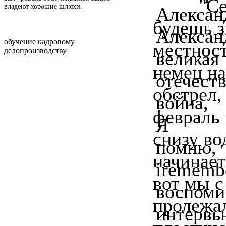
''С
владеют хорошие шлюхи.
будешь з
обучение кадровому
местност
делопроизводству
немец на
обстрел,
февраль 
снизу во
начинает
вот мы с
пролежал