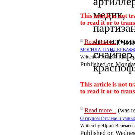
This article is not 
to read it or to
trans
Read more...
(was r
МОГИЛА ПАНЦЕРВАФФЕ: Ба
Written by Андрей Кравче
Published on Monday
This article is not 
to read it or to
trans
Read more...
(was r
О глупом Гитлере и умны
Written by Юрий Веремеев
Published on Wednes