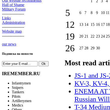
Our website recommends
1
2
3
4
Hall of Shame
Military Forum
5
6
7
8
9
10
11
------------------
Links
12
Administration
13
14
15
16
17
18
------------------
Website map
19
------------------
20
21
22
23
24
25
our news
26
27
28
29
30
Подписка на новости
Most read arti
IREMEMBER.RU
JS-1 and JS
KV-3, KV-4,
Infantrymen
Snipers
ENEMA AT TH
Tankers
Pilots
Russian Will
Artillerymen
Medics
T-34 Mediu
Others