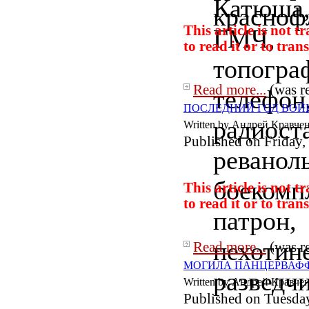
This article is not 
to read it or to
trans
Read more...
(was r
ПОСЛЕДНИЙ ГОД ВОЙНЫ: с
Written by Андрей Кравче
Published on Friday,
This article is not 
to read it or to
trans
Read more...
(was r
МОГИЛА ПАНЦЕРВАФФЕ: Ба
Written by Андрей Кравче
Published on Tuesda