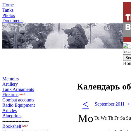
Home
Tanks
Photos
Documents
Ho
Memoirs
Artillery
Календарь о
Tank Armaments
Firearms
Combat accounts
<
September 2011
>
Radio Equipment
Articles
Mo
Blueprints
Tu
We
Th
Fr
Sa
Su
------------------
Bookshelf