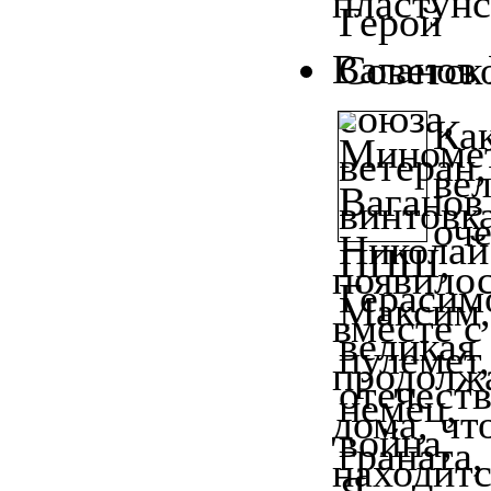
пластунс
Ваганов
Ка
ве
оче
появилос
вместе с
продолжа
дома, чт
находитс