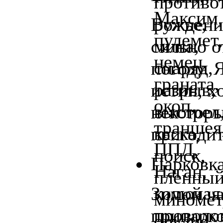
Вождение
сильно о
погоду. 
истин, х
некоторы
пригодит
Парковк
Зимой ча
припарко