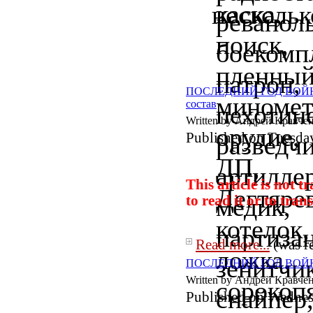
нескольк
ПОСЛЕДНИЙ ГОД ВОЙНЫ: с
состав
Written by Андрей Кравче
Published on Tuesda
This article is not 
to read it or to
trans
Read more...
(was r
ПОСЛЕДНИЙ ГОД ВОЙНЫ: ср
Written by Андрей Кравче
Published on Wednes