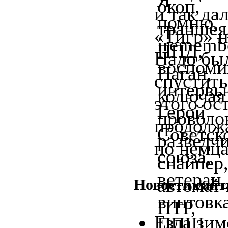
и так да
«Тигр» н
Надо был
спустить
этого ос
продолжа
по немца
Новости сай
Езда зим