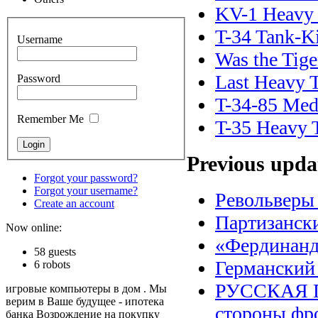
KV-1 Heavy
T-34 Tank-Ki
Username
Was the Tige
Last Heavy 
Password
T-34-85 Me
Remember Me
T-35 Heavy 
Previous upda
Forgot your password?
Forgot your username?
Револьверы
Create an account
Партизанск
Now online:
«Фердинанд
58 guests
Германский
6 robots
РУССКАЯ 
игровые компьютеры в дом . Мы
верим в Ваше будущее - ипотека
стороны фр
банка Возрождение на покупку