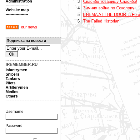
Administration
3
Спасибо товарищу Спасибо!
------------------
4
Зимняя война по Соколову
Website map
------------------
5
ENEMA AT THE DOOR: a Foreigne
6
The Failed Historian
our news
Подписка на новости
IREMEMBER.RU
Infantrymen
Snipers
Tankers
Pilots
Artillerymen
Medics
Others
Username
Password