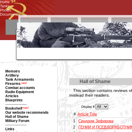
Home
Tanks
Photos
Documents
Memoirs
Artillery
Tank Armaments
Hall of Shame
Firearms
Combat accounts
This section contains reviews of
Radio Equipment
mislead their readers.
Articles
Blueprints
------------------
Display #
Bookshelf
Our website recommends
#
Article Title
Hall of Shame
Military Forum
1
Синдром Зефирова
------------------
2
ГЕНИИ И ПСЕВДОРАБОТНИКИ:
Links