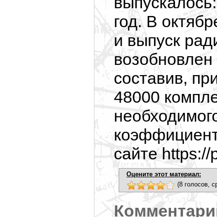
выпускалось: 
год. В октяб
и выпуск рад
возобновлен 
составив, пр
48000 компле
необходимого
коэффициент
сайте https://
Оцените этот материал:
(8 голосов, с
Комментари