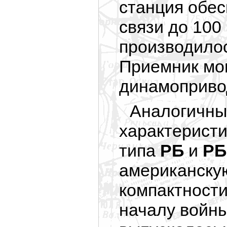
станция обес
связи до 100
производилос
Приемник мог
динамопривод
Аналогичны
характеристи
типа
РБ
и
Р
американску
компактности
началу войны