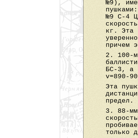
№9), име
пушками:
№9 С-4 Ц
скорость
кг. Эта 
уверенно
причем э
2. 100-м
баллисти
БС-3, а 
v=890-90
Эта пушк
дистанци
предел.
3. 88-мм
скорость
пробивае
только д