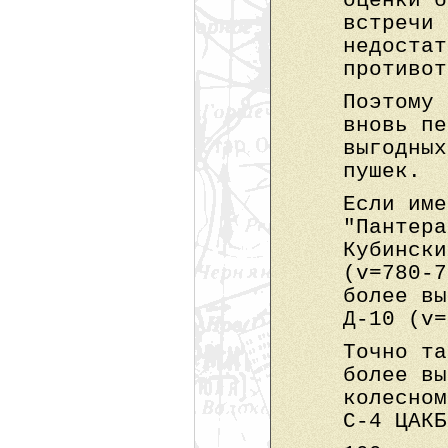
оценки б
встречи 
недостат
противот
Поэтому 
вновь пе
выгодных
пушек.
Если име
"Пантера
Кубински
(v=780-7
более вы
Д-10 (v=
Точно та
более вы
колесном
С-4 ЦАКБ