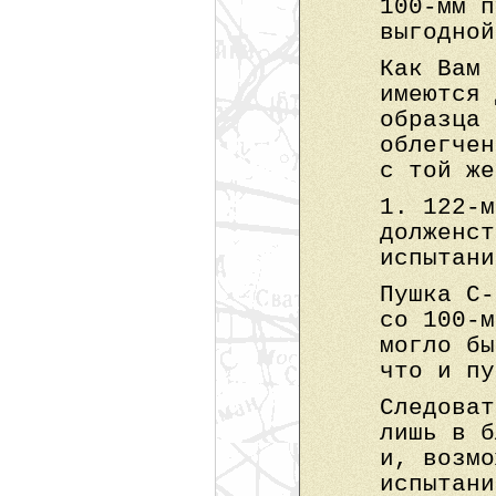
100-мм п
выгодной
Как Вам 
имеются 
образца 
облегчен
с той же
1. 122-м
долженст
испытани
Пушка С-
со 100-м
могло бы
что и пу
Следоват
лишь в б
и, возмо
испытани