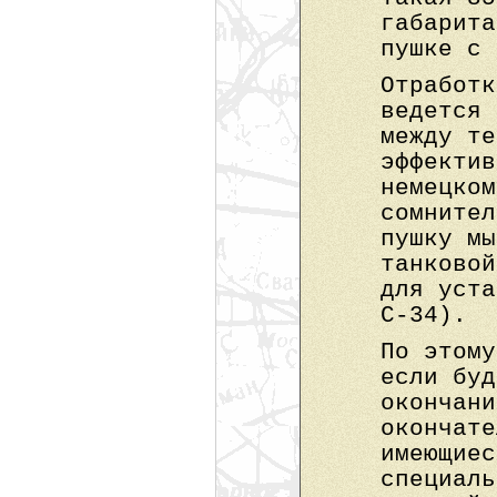
габарита
пушке с 
Отработк
ведется 
между те
эффектив
немецком
сомнител
пушку мы
танковой
для уста
С-34).
По этому
если буд
окончани
окончате
имеющиес
специаль