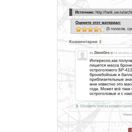
Источник:
http://tank.uw.ru/arc
Оцените этот материал:
(5 голосов, ср
Комментарии
ZloveGro
#1
03.10.2011 
Интересно,как получ
пишется масса броне
остроголового БР-412
бронебойным и балли
приблизительные знач
мне известно это мас
года. Может всё таки
остроголовые и с нак
Обновить список комментарие
Пожалу