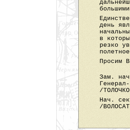
дальнейш
большими
Единстве
день явл
начальны
в которы
резко ув
полетное
Просим В
Зам. нач
Генерал-
/ТОЛОЧКО
Нач. сек
/ВОЛОСАТ