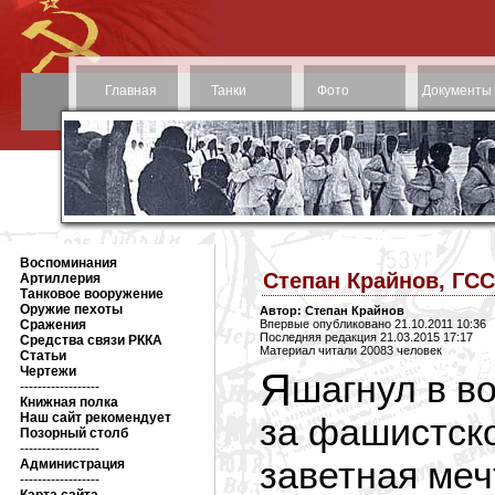
Главная
Танки
Фото
Документы
Воспоминания
Степан Крайнов, ГСС
Артиллерия
Танковое вооружение
Оружие пехоты
Автор: Степан Крайнов
Сражения
Впервые опубликовано 21.10.2011 10:36
Последняя редакция 21.03.2015 17:17
Средства связи РККА
Материал читали 20083 человек
Статьи
Чертежи
Я шагнул в войну со студенческой скамьи. Из-
------------------
Книжная полка
Наш сайт рекомендует
за фашистск
Позорный столб
------------------
заветная меч
Администрация
------------------