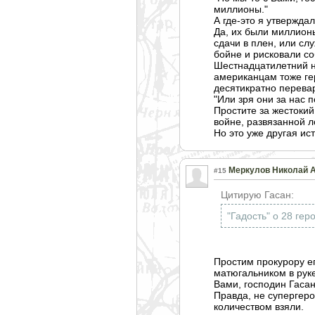
миллионы."
А где-это я утверждал
Да, их были миллионы
сдачи в плен, или слу
бойне и рисковали с
Шестнадцатилетн
ий 
американцам тоже гер
десятикратно перевар
"Или зря они за нас п
Простите за жестокий
войне, развязанной 
Но это уже другая ис
Меркулов Николай 
#15
Цитирую Гасан:
"Гадость" о 28 ге
Простим прокурору е
матюгальником в руке
Вами, господин Гаса
Правда, не супергеро
количеством взяли.