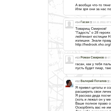
А вообще что-то тянет
Или зря они за нас по
Гасан
#14
10.11.2011 07:
Товарищ Смирнов!
"Гадость" о 28 геро
лейтенант юстиции Н.
излишни. Знали правд
http://hedrook.vho.org/
Роман Смирнов
#13
07
гасан, как у тебя па
пусть будет пиар, так
Валерий Потапов
#12
Я привел цитаты и сс
расширить свои личн
Я рассказ деда посч
(хоть и лежал он у мен
Ваше полное право со
Оскорблять вас не и