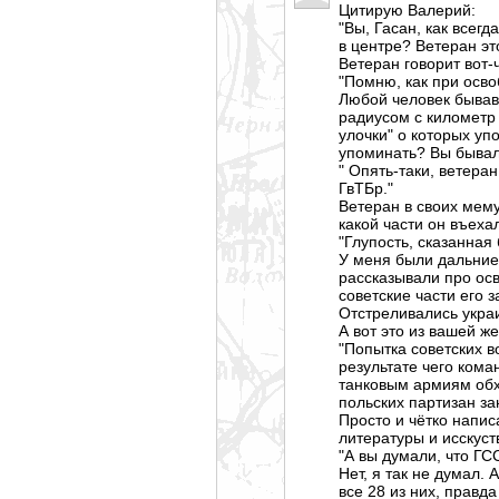
Цитирую Валерий:
"Вы, Гасан, как всегд
в центре? Ветеран это
Ветеран говорит вот-ч
"Помню, как при осво
Любой человек бывав
радиусом с километр
улочки" о которых уп
упоминать? Вы бывал
" Опять-таки, ветеран
ГвТБр."
Ветеран в своих мему
какой части он въеха
"Глупость, сказанная
У меня были дальние
рассказывали про ос
советские части его 
Отстреливались укра
А вот это из вашей ж
"Попытка советских в
результате чего кома
танковым армиям обхо
польских партизан з
Просто и чётко напис
литературы и исскус
"А вы думали, что ГС
Нет, я так не думал.
все 28 из них, правда