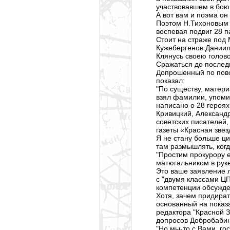
участвовавшем в бою
А вот вам и поэма он
Поэтом Н.Тихоновым в
воспевая подвиг 28 
Стоит на страже под
Кужебергенов Даниил
Клянусь своею голов
Сражаться до последн
Допрошенный по пово
показал:
"По существу, матери
взял фамилии, упомин
написано о 28 героях
Кривицкий, Александ
советских писателей
газеты «Красная звез
Я не стану больше ци
там размышлять, когд
"Простим прокурору 
матюгальником в руке
Это ваше заявление 
с "двумя классами Ц
компетенции обсужде
Хотя, зачем придират
основанный на показ
редактора "Красной З
допросов Добробабина
"Но мы-то с Вами, го