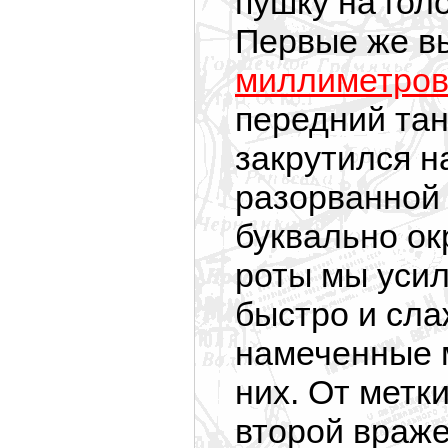
пушку на гол
Первые же в
миллиметров
передний тан
закрутился н
разорванной 
буквально о
роты мы усил
быстро и сла
намеченные 
них. От метк
второй враже