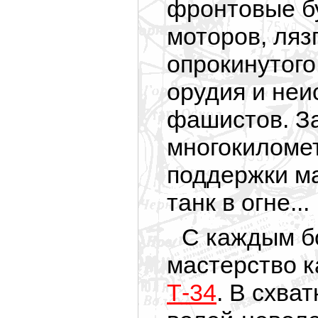
фронтовые б
моторов, лязг
опрокинутого
орудия и неи
фашистов. За
многокиломе
поддержки ма
танк в огне...
С каждым б
мастерство 
Т-34
. В схва