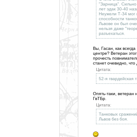
"Зарница". Сильно
лет эдак 30-40 наз
Неужели Т-34 мог в
способности танков
Львове он был оче
нельзя даже "теоре
разъехаться.
Вы, Гасан, как всегда
центре? Ветеран этог
прочесть повниматель
станет очевидно, что
Цитата:
52-я гвардейская 
Опять-таки, ветеран н
ГвТБр.
Цитата:
Танковых сражений
Львов без боя.