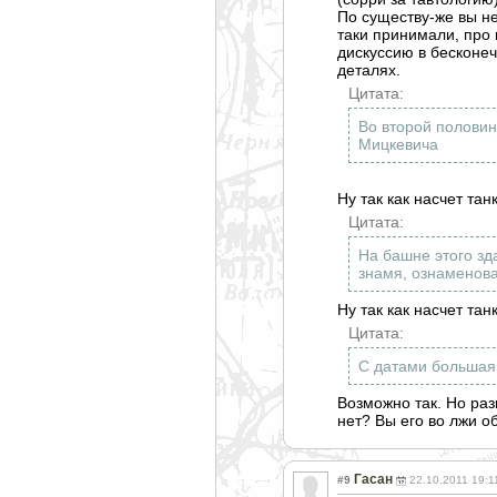
По существу-же вы не
таки принимали, про ц
дискуссию в бесконеч
деталях.
Цитата:
Во второй полови
Мицкевича
Ну так как насчет та
Цитата:
На башне этого зд
знамя, ознаменова
Ну так как насчет тан
Цитата:
С датами большая 
Возможно так. Но разв
нет? Вы его во лжи о
Гасан
#9
22.10.2011 19:1