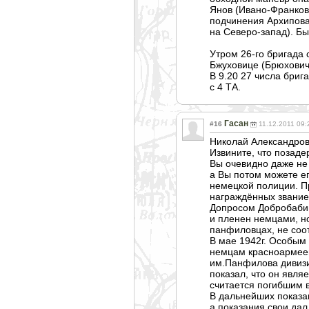
Янов (Ивано-Франково
подчинения Архипова
на Северо-запад). Б
Утром 26-го бригада 
Бжуховице (Брюхович
В 9.20 27 числа бриг
с 4 ТА.
Гасан
#16
11.12.2011 09:
Николай Александров
Извините, что позаде
Вы очевидно даже не 
а Вы потом можете ег
немецкой полиции. Пр
награждённых звание
Допросом Добробабин
и пленен немцами, но
панфиловцах, не соот
В мае 1942г. Особым
немцам красноармеец 
им.Панфилова дивизи
показал, что он явл
считается погибшим 
В дальнейших показан
а показания свои дал