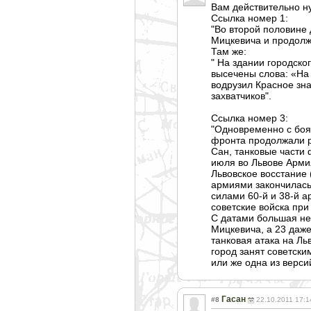
Вам действительно н
Ссылка номер 1:
"Во второй половине
Мицкевича и продолж
Там же:
" На здании городск
высечены слова: «На 
водрузил Красное зн
захватчиков".
Ссылка номер 3:
"Одновременно с боя
фронта продолжали р
Сан, танковые части
июля во Львове Арми
Львовское восстание 
армиями закончилась
силами 60-й и 38-й а
советские войска при
С датами большая неу
Мицкевича, а 23 даже
танковая атака на Ль
город занят советски
или же одна из верси
Гасан
#8
22.10.2011 17:1