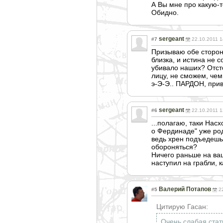
А Вы мне про какую-то
Обидно.
sergeant
#7
22.10.2011 1
Призываю обе сторон
близка, и истина не 
убивало наших? Отсто
лицу, не сможем, чем
э-Э-Э.. ПАРДОН, привы
sergeant
#6
22.10.2011 1
...полагаю, таки Насх
о Фердинаде" уже роди
ведь хрен подъедешь 
обороняться?
Ничего раньше на ва
наступил на грабли, 
Валерий Потапов
#5
2
Цитирую Гасан:
Очень слабая стат