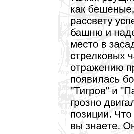
как бешеные,
рассвету усп
башню и наде
место в заса
стрелковых ч
отражению пр
появилась б
"Тигров" и "П
грозно двига
позиции. Что
вы знаете. О