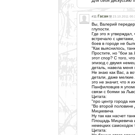
Для себя дискуссию 
Гасан
#11
23.10.2011 00:
Вы, Валерий передерг
глупости.
Где это я утверждал,
встречало с цветами,
боев в городе не было
"Как выяснилось, тан
Простите, но "бои за
этот спор? С того, ч
эпизод с двумя немец
деталь, навела меня 
Не знаю как Вас, а в
детали, даже мелкие
это не значит, что я и
Панфиловцев я упомян
связи с боями за Льв
Цитата:
"про центр города ник
"Во второй половине
Мицкевича
Ну так как насчет та
Площадь Мицкевича и 
немецких самоходок т
Цитата:
На башне этого здани