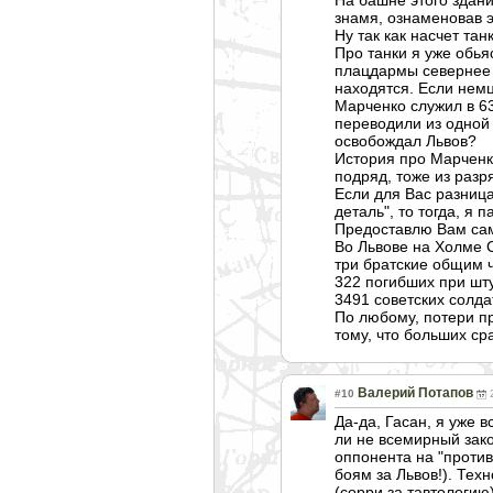
знамя, ознаменовав э
Ну так как насчет тан
Про танки я уже обья
плацдармы севернее 
находятся. Если немц
Марченко служил в 63 
переводили из одной 
освобождал Львов?
История про Марченко
подряд, тоже из разр
Если для Вас разница
деталь", то тогда, я 
Предоставлю Вам сам
Во Львове на Холме 
три братские общим 
322 погибших при шт
3491 советских солда
По любому, потери при
тому, что больших ср
Валерий Потапов
#10
Да-да, Гасан, я уже 
ли не всемирный зако
оппонента на "против
боям за Львов!). Тех
(сорри за тавтологию)