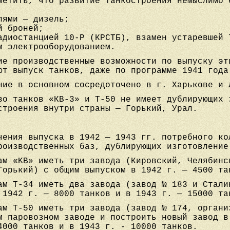
метить, что развитие танкостроения немыслимо 
лями — дизель;
й броней;
адиостанцией 10-Р (КРСТБ), взамен устаревшей 
м электрооборудованием.
ие производственные возможности по выпуску эт
ют выпуск танков, даже по программе 1941 года
ние в основном сосредоточено в г. Харькове и 
во танков «КВ-3» и Т-50 не имеет дублирующих 
строения внутри страны — Горький, Урал.
чения выпуска в 1942 — 1943 гг. потребного ко
роизводственных баз, дублирующих изготовление
ам «KB» иметь три завода (Кировский, Челябинс
Горький) с общим выпуском в 1942 г. — 4500 та
ам Т-34 иметь два завода (завод № 183 и Стали
 1942 г. — 8000 танков и в 1943 г. — 15000 та
ам Т-50 иметь три завода (завод № 174, органи
м паровозном заводе и построить новый завод в
4000 танков и в 1943 г. - 10000 танков.