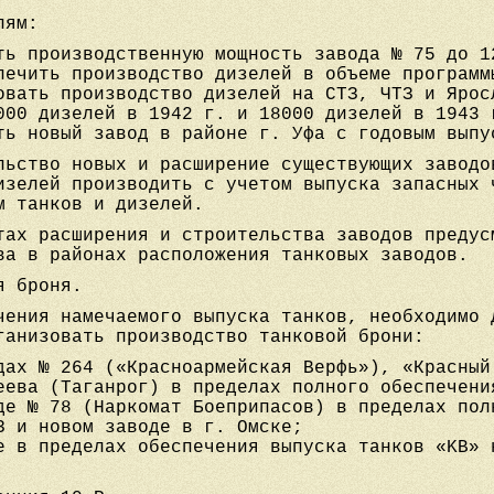
лям:
ть производственную мощность завода № 75 до 1
печить производство дизелей в объеме программ
овать производство дизелей на СТЗ, ЧТЗ и Ярос
000 дизелей в 1942 г. и 18000 дизелей в 1943 
ть новый завод в районе г. Уфа с годовым выпу
льство новых и расширение существующих заводо
изелей производить с учетом выпуска запасных 
м танков и дизелей.
тах расширения и строительства заводов предус
ва в районах расположения танковых заводов.
я броня.
чения намечаемого выпуска танков, необходимо 
ганизовать производство танковой брони:
дах № 264 («Красноармейская Верфь»), «Красный
еева (Таганрог) в пределах полного обеспечени
де № 78 (Наркомат Боеприпасов) в пределах пол
З и новом заводе в г. Омске;
е в пределах обеспечения выпуска танков «KB» 