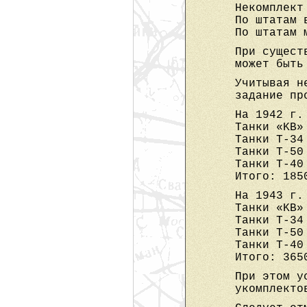
Некомплект
По штатам 
По штатам 
При сущест
может быть
Учитывая н
задание пр
На 1942 г.
Танки «KB»
Танки Т-34
Танки Т-50
Танки Т-40
Итого: 185
На 1943 г.
Танки «KB»
Танки Т-34
Танки Т-50
Танки Т-40
Итого: 365
При этом у
укомплекто