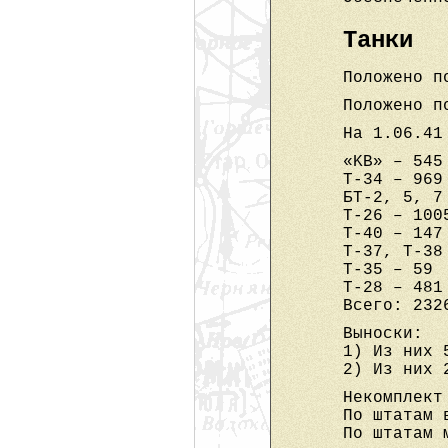
Танки
Положено п
Положено п
На 1.06.41
«KB» – 545
Т-34 – 969
БТ-2, 5, 7
Т-26 – 100
Т-40 – 147
Т-37, Т-38
Т-35 – 59
Т-28 – 481
Всего: 232
Выноски:
1) Из них 
2) Из них 
Некомплект
По штатам 
По штатам 