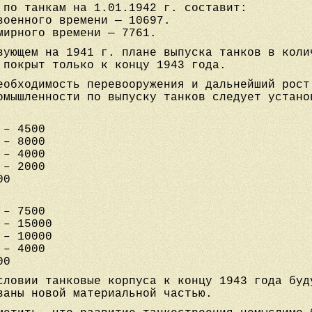
 по танкам на 1.01.1942 г. составит:
военного времени — 10697.
мирного времени — 7761.
вующем на 1941 г. плане выпуска танков в коли
 покрыт только к концу 1943 года.
еобходимость перевооружения и дальнейший рост
омышленности по выпуску танков следует устано
 – 4500
 – 8000
 – 4000
 – 2000
00
 – 7500
 – 15000
 – 10000
 – 4000
00
словии танковые корпуса к концу 1943 года буд
ваны новой материальной частью.