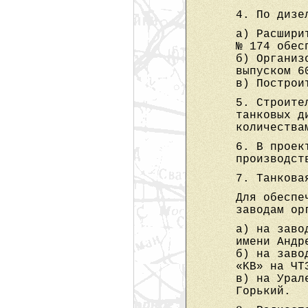
4. По дизе
а) Расшири
№ 174 обес
б) Организ
выпуском 6
в) Построи
5. Строите
танковых д
количества
6. В проек
производст
7. Танкова
Для обеспе
заводам ор
а) на заво
имени Андр
б) на заво
«KB» на ЧТ
в) на Урал
Горький.