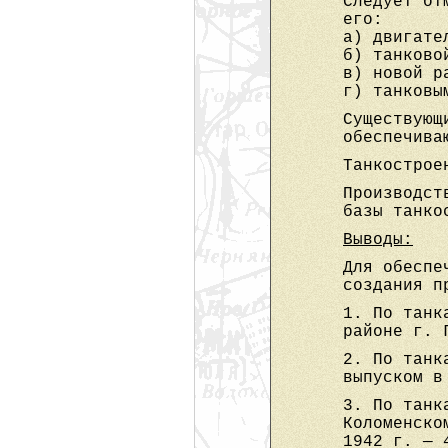
Следует от
его:
а) двигате
б) танково
в) новой р
г) танковы
Существующ
обеспечива
Танкострое
Производст
базы танко
Выводы:
Для обеспе
создания п
1. По танк
районе г. 
2. По танк
выпуском в
3. По танк
Коломенско
1942 г. — 