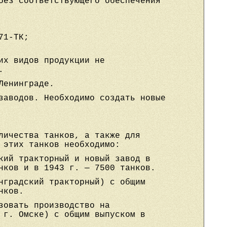
без соответствующего обеспечения
71-ТК;
их видов продукции не
.
Ленинграде.
заводов. Необходимо создать новые
личества танков, а также для
 этих танков необходимо:
кий тракторный и новый завод в
нков и в 1943 г. — 7500 танков.
нградский тракторный) с общим
нков.
зовать производство на
 г. Омске) с общим выпуском в