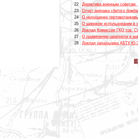
22
Директива военным советам, 
23
Отчет экипажа сбитого бомба
24
О недооценке противотанковых
25
О широком использовании в 
26
Доклад Комиссии ГКО тов. Ста
27
О применении шрапнели в во
28
Доклад начальника АБТУ Ю-З