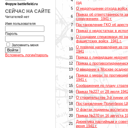
------------------
4
год
Форум battlefield.ru
5
О недопущении отхода войск
СЕЙЧАС НА САЙТЕ
Приказ об ответственности з
6
Читателей нет
сооружениях, 1941 г.
Имя пользователя
7
Постановление ГКО об аресте
8
Приказ о недостатках в испол
Пароль
О создании спецкоманд по р
9
фашистских войск, 1941 г.
Запомнить меня
О порядке направления из го
10
1941
Вспомнить логин/пароль
11
Приказ о ликвидации недочет
12
Приказ о противоэпидемическо
13
О введении в Москве осадног
Приказ о мерах по противоде
14
1941 г.
15
Соображения по плану страте
16
Приказ №227 от 28 июля 1942 
17
О строительстве 3-й линии о
18
Постановление Политбюро ЦК 
19
О фактах подмены воспитате
20
Приказ №270 от 16 августа 19
Директива партийным и сове
21
июня 1941 г.