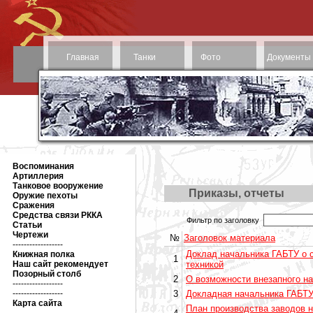
Главная
Танки
Фото
Документы
Воспоминания
Артиллерия
Танковое вооружение
Приказы, отчеты
Оружие пехоты
Сражения
Средства связи РККА
Фильтр по заголовку
Статьи
Чертежи
№
Заголовок материала
------------------
Доклад начальника ГАБТУ о 
Книжная полка
1
Наш сайт рекомендует
техникой
Позорный столб
2
О возможности внезапного на
------------------
------------------
3
Докладная начальника ГАБТУ 
Карта сайта
План производства заводов 