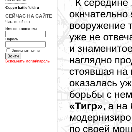
К середине 
------------------
Форум battlefield.ru
окнчательно 
СЕЙЧАС НА САЙТЕ
Читателей нет
вооружение 
Имя пользователя
уже не отвеч
Пароль
и знаменитое
Запомнить меня
наглядно пр
Вспомнить логин/пароль
стоявшая на
оказалась уж
борьбы с не
«Тигр»
, а на
модернизиро
по своей мо