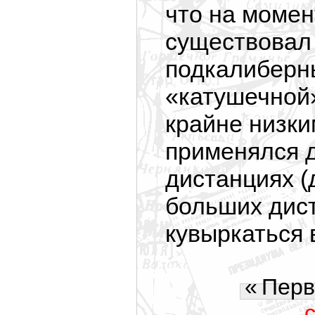
что на моме
существовал
подкалиберн
«катушечной
крайне низк
применялся д
дистанциях (
больших дис
кувыркаться 
«
Перв