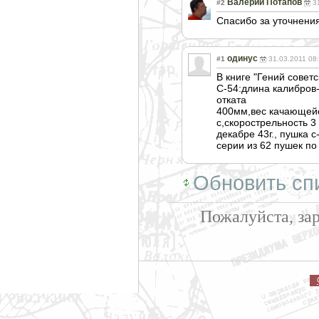
Валерий Потапов
#2
3
Спасибо за уточнения
одинус
#1
31.03.2011 08
В книге "Гений сове
С-54:длина калибров-
отката
400мм,вес качающейс
с,скорострельно
сть 3
декабре 43г., пушка 
серии из 62 пушек по
Обновить сп
Пожалуйста, за