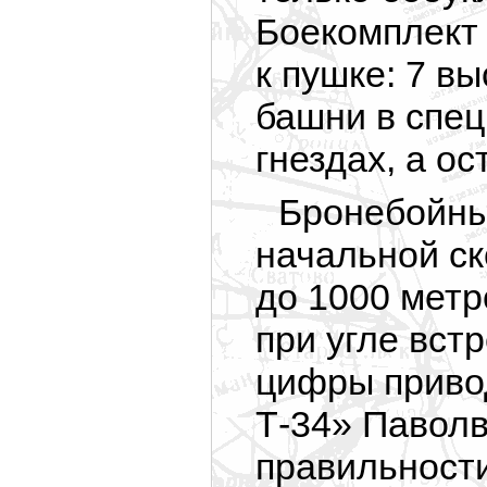
Боекомплект
к пушке: 7 в
башни в спец
гнездах, а о
Бронебойны
начальной ск
до 1000 метр
при угле вст
цифры приво
Т-34»
Паволв
правильности