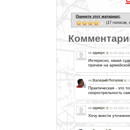
Оцените этот материал:
(17 голосов, 
Комментари
одинус
#5
31.03.2011 13
Интересно, какая суд
причем на армейской 
Валерий Потапов
#4
3
Практическая - это т
скорострельност
ь са
одинус
#3
31.03.2011 11
Хочу внести уточнени