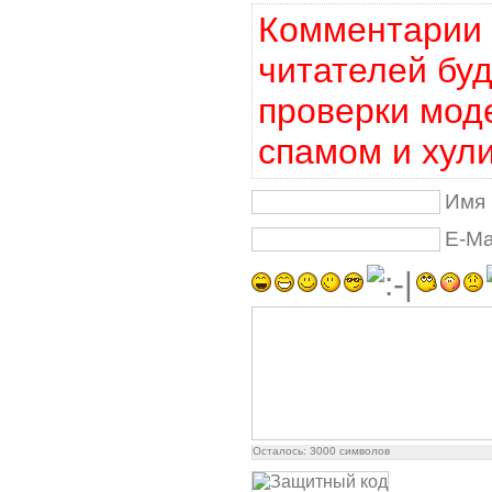
Комментарии 
читателей бу
проверки мод
спамом и хул
Имя 
E-Ma
Осталось:
3000
символов