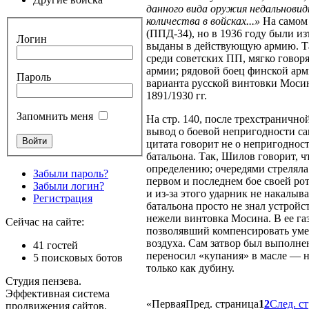
данного вида оружия недальновид
количества в войсках...»
На самом
(ППД-34), но в
1936 году
были изъ
Логин
выданы в действующую армию. Та
среди советских ПП, мягко говор
армии; рядовой боец финской арм
Пароль
варианта русской винтовки Мосин
1891/1930 гг.
Запомнить меня
На
стр. 140,
после трехстраничной
вывод о боевой непригодности с
цитата говорит не о непригоднос
батальона. Так, Шилов говорит, 
определению; очередями стреля
Забыли пароль?
первом и последнем бое своей рот
Забыли логин?
и
из-за
этого ударник не накалыва
Регистрация
батальона просто не знал устрой
нежели винтовка Мосина. В ее га
Сейчас на сайте:
позволявший компенсировать уме
воздуха. Сам затвор был выполне
41 гостей
переносил «купания» в
масле —
н
5 поисковых ботов
только как дубину.
Студия пензева.
Эффективная система
«
Первая
Пред. страница
1
2
След. с
продвижения сайтов.