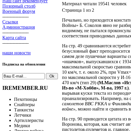
Наш сайт рекомендует
Материал читали 19541 человек
Позорный столб
Страница 1 из 2
Военный форум
------------------
Печально, но приходится констат
Ссылки
Войны»
Б. Соколов
явно не разби
Администрация
видимому, не пытался проконсуль
------------------
соответствия приводимых данных
Карта сайта
------------------
На
стр. 49
сравниваются истребит
безусловный факт преподносится
наши новости
самом деле пушечные варианты с
«ишачков», выпускавшихся с
193
Подписка на обновления
максимальной скоростью сравни
10 км/ч,
т. е.
около 2%, при Vmaх=4
по максимальной скорости у И-16
470 км/ч
(тип 29)
(М.Маслов «Ист
IREMEMBER.RU
Из-во
«М-Хобби»,
М-ва,
1997 г.)
.
вырывая куски текста из периоди
проанализировать. Например, на
Пехотинцы
самолетов ВВС РККА и Финляндии
Снайперы
войне»
, можно найти и сравнить
Танкисты
Летчики
На
стр. 90
приводится цитата из 
Артиллеристы
Воронова, которая, как считает 
Медики
пистолетов-пулеметов и, главное,
Другие войска