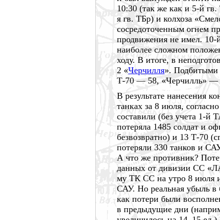
10:30 (так же как и 5-й гв
я гв. ТБр) и колхоза «Смел
сосредоточенным огнем пр
продвижения не имел. 10-
наиболее сложном положен
ходу. В итоге, в неподгот
2 «
Черчилля
». Подбитым
Т-70 —
58,
«Черчилль» —
В результате нанесения к
танках за
8 июля,
согласно
составили (без учета 1-й 
потеряла
1485 солдат
и офи
безвозвратно) и
13 Т-70
(с
потеряли
330 танков
и САУ
А что же противник? Поте
данных от дивизии СС «Л
му ТК СС на утро
8 июля
и
САУ. Но реальная убыль в
как потери были восполн
в предыдущие дни (наприм
увеличилось на
14–15 ед.)