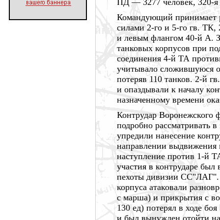
ПД —
3277 человек,
320-
Командующий принимает р
силами 2-го и 5-го гв. ТК,
и левым флангом 40-й А. 
танковых корпусов при по
соединения 4-й ТА противн
учитывало сложившуюся об
потеряв
110 танков.
2-й гв
и опаздывали к началу ко
назначенному времени ока
Контрудар Воронежского 
подробно рассматривать в 
упредили нанесение конт
направлении выдвижения 
наступление против 1-й Т
участия в контрударе был 
пехоты дивизии СС"ЛАГ". Н
корпуса атаковали разновр
с марша) и прикрытия с во
130 ед)
потерял в ходе боя
и был вынужден отойти на 