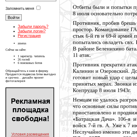
Отбиты были и попытки п
Запомнить меня
8 июля
основательно потре
Противник, пробив брешь 
Забыли пароль?
простор. Командование ГА
Забыли логин?
стык 6-й гв и 69-й армий
Регистрация
попытались овладеть свх. 
zmerus
В районе Беленихино бата
Сейчас на сайте:
11 атак.
1 зарегистр. читатель
26 гостей
6 поисковых ботов
Противник прекратил атак
Калинин и Озеровский. До
Обращайтесь к нам в фирму.
Продается подвеска bmw выгодно
готовит новый удар с цел
и срочно. . дизайн проект
фотогалерея
принятых мерах. Звонки и
Контрудар
8 июля
1943г.
Немцам не удалось разгро
что основные силы против
приостановлено и продвиже
«Батрацкая Дача». 106-я 
войск 7-й гв. А. Уже к
7 и
Неслучайно именно эти ди