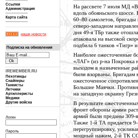
------------------
Ссылки
На рассвете
7 июля
МД «Ви
Администрация
вдоль обояньского шоссе. 
------------------
Карта сайта
60–80 самолетов,
бригады н
------------------
северо-западном
направлен
дня 49-я ТБр также отошл
наши новости
атаковала на высокой скор
подбила
6 танков
«Тигр» 
Подписка на обновления
Наиболее ожесточенные бо
«ЛАГ» (из
р-на
Покровка н
выходом в назначенные рай
IREMEMBER.RU
были взорваны. Бригадам к
Пехотинцы
ожесточенное сопротивлен
Снайперы
Танкисты
Большие Маячки. Противн
Летчики
на западную окраину Грезн
Артиллеристы
Медики
Другие войска
В результате ожесточенны
фронт обороны армии рас
армий были преданы 309-
Логин
Также 1-й ТА придается 9-
перегруппировку, усилива
Пароль
мощный нажим, 2-й ТК СС 