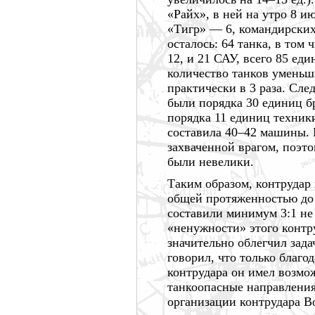
«Райх», в ней на утро
8 и
«Тигр» —
6,
командирски
осталось:
64 танка,
в том ч
12, и
21 САУ,
всего
85 еди
количество танков уменьш
практически в
3 раза.
Следо
были порядка
30 единиц
бр
порядка
11 единиц
техники
составила
40–42 машины.
захваченной врагом, поэт
были невелики.
Таким образом, контруда
общей протяженностью д
составили минимум 3:1 не
«ненужности» этого контру
значительно облегчил зад
говорил, что только благо
контрудара он имел возмо
танкоопасные направления.
организации контрудара 