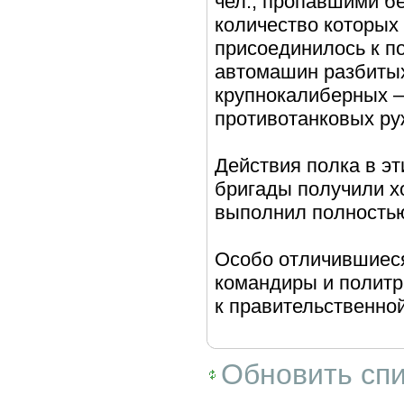
чел., пропавшими бе
количество которых
присоединилось к п
автомашин разбитых
крупнокалиберны
х 
противотанковых ру
Действия полка в эт
бригады получили х
выполнил полность
Особо отличившиеся
командиры и политр
к правительственн
о
Обновить сп