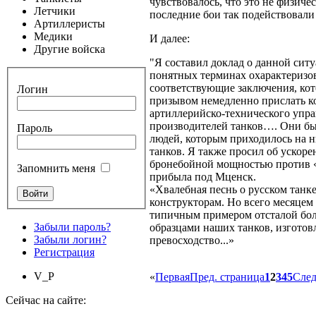
чувствовалось, что это не физиче
Летчики
последние бои так подействовал
Артиллеристы
Медики
И далее:
Другие войска
"Я составил доклад о данной ситу
понятных терминах охарактеризо
соответствующие заключения, кот
Логин
призывом немедленно прислать ко
артиллерийско-технического упра
производителей танков…. Они бы
Пароль
людей, которым приходилось на н
танков. Я также просил об ускор
бронебойной мощностью против «Т
Запомнить меня
прибыла под Мценск.
«Хвалебная песнь о русском танк
конструкторам. Но всего месяцем 
типичным примером отсталой бол
Забыли пароль?
образцами наших танков, изгото
Забыли логин?
превосходство...»
Регистрация
V_P
«
Первая
Пред. страница
1
2
3
4
5
След
Сейчас на сайте: