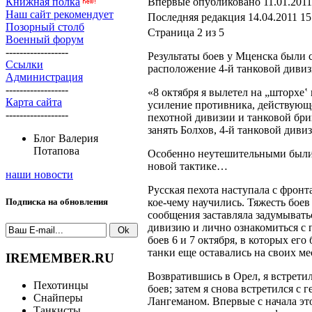
Книжная полка
Впервые опубликовано 11.01.2011
Наш сайт рекомендует
Последняя редакция 14.04.2011 15
Позорный столб
Страница 2 из 5
Военный форум
------------------
Результаты боев у Мценска были 
Ссылки
расположение 4-й танковой диви
Администрация
------------------
«8 октября я вылетел на „шторхе‛
Карта сайта
усиление противника, действующе
------------------
пехотной дивизии и танковой бриг
занять Болхов, 4-й танковой диви
Блог Валерия
Потапова
Особенно неутешительными были п
новой тактике…
наши новости
Русская пехота наступала с фрон
кое-чему
научились. Тяжесть боев
Подписка на обновления
сообщения заставляла задумывать
дивизию и лично ознакомиться с 
боев
6 и
7 октября,
в которых его 
танки еще оставались на своих м
IREMEMBER.RU
Возвратившись в Орел, я встрети
Пехотинцы
боев; затем я снова встретился с
Снайперы
Лангеманом. Впервые с начала э
Танкисты