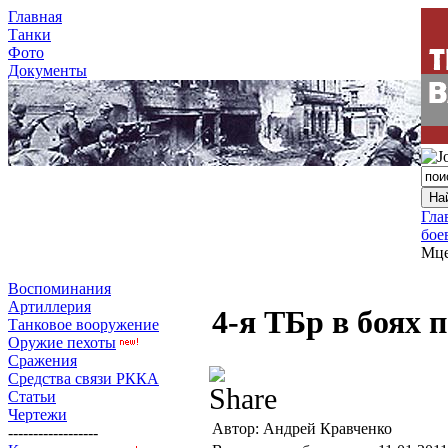
Главная
Танки
Фото
Документы
Гла
бое
Мце
Воспоминания
Артиллерия
4-я ТБр в боях 
Танковое вооружение
Оружие пехоты
Сражения
Средства связи РККА
Статьи
Чертежи
Автор: Андрей Кравченко
------------------