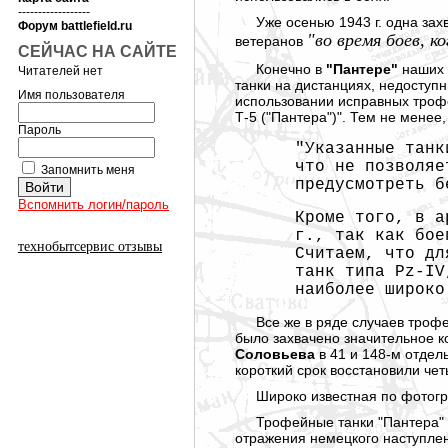
------------------
Уже осенью 1943 г. одна за
Форум battlefield.ru
"во время боев, 
ветеранов
СЕЙЧАС НА САЙТЕ
Конечно в
"Пантере"
наших 
Читателей нет
танки на дистанциях, недоступн
Имя пользователя
использовании исправных трофе
Т-5 ("Пантера")". Тем не менее
Пароль
"Указанные танк
что не позволяе
Запомнить меня
предусмотреть б
Вспомнить логин/пароль
Кроме того, в а
г., так как бое
технобытсервис отзывы
Считаем, что дл
танк типа Pz-IV
наиболее широко
Все же в ряде случаев трофе
было захвачено значительное 
Соловьева
в 41 и 148-м отдел
короткий срок восстановили че
Широко известная по фотогр
Трофейные танки "Пантера" 
отражения немецкого наступлен