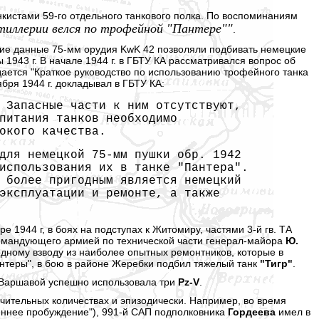
кистами 59-го отдельного танкового полка. По воспоминаниям
ртиллерии велся по трофейной "Пантере""
.
кие данные 75-мм орудия KwK 42 позволяли подбивать немецкие
 1943 г. В начале 1944 г. в ГБТУ КА рассматривался вопрос об
дается "Краткое руководство по использованию трофейного танка
ября 1944 г. докладывал в ГБТУ КА:
 Запасные части к ним отсутствуют,
питания танков необходимо
окого качества.
для немецкой 75-мм пушки обр. 1942
использования их в танке "Пантера".
 более пригодным является немецкий
эксплуатации и ремонте, а также
 1944 г, в боях на подступах к Житомиру, частями 3-й гв. ТА
омандующего армией по технической части генерал-майора
Ю.
дному взводу из наиболее опытных ремонтников, которые в
Пантеры", в бою в районе Жеребки подбил тяжелый танк
"Тигр"
.
од Варшавой успешно использовала три
Pz-V
.
чительных количествах и эпизодически. Например, во время
сеннее пробуждение"), 991-й САП подполковника
Гордеева
имел в