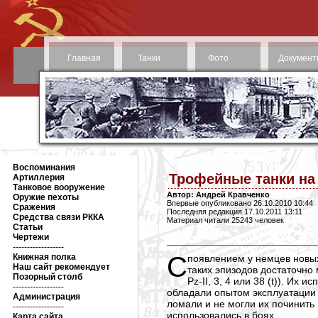
Главная
Танки
Фото
Документ
Воспоминания
Трофейные танки на
Артиллерия
Танковое вооружение
Автор: Андрей Кравченко
Оружие пехоты
Впервые опубликовано 26.10.2010 10:44
Сражения
Последняя редакция 17.10.2011 13:11
Средства связи РККА
Материал читали 25243 человек
Статьи
Чертежи
------------------
Книжная полка
С появлением у немцев нов
Наш сайт рекомендует
таких эпизодов достаточно
Позорный столб
Pz-II, 3, 4 или 38 (t)). И
------------------
обладали опытом эксплуатации 
Администрация
ломали и не могли их починить 
------------------
использовались в боях.
Карта сайта