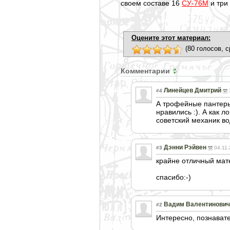
своем составе 16
СУ-76М
и три
Оцените этот материал:
(80 голосов, с
Комментарии
Линейцев Дмитрий
#4
А трофейные пантеры 
нравились :). А как 
советский механик вод
Дэнни Рэйвен
#3
04.11.
крайне отличный мате
спасибо:-)
Вадим Валентинович
#2
Интересно, познавате