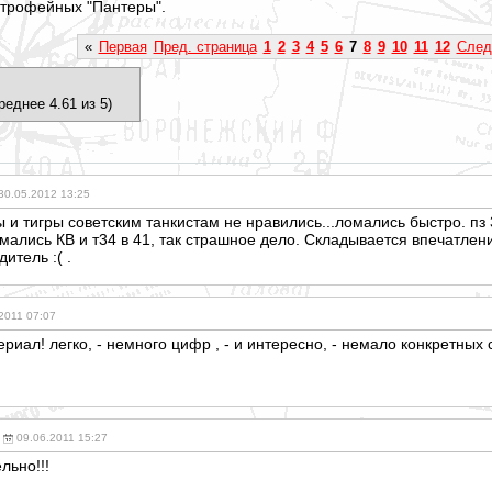
 трофейных "Пантеры".
«
Первая
Пред. страница
1
2
3
4
5
6
7
8
9
10
11
12
След
реднее 4.61 из 5)
30.05.2012 13:25
и тигры советским танкистам не нравились...ломались быстро. пз 3
ломались КВ и т34 в 41, так страшное дело. Складывается впечатле
итель :( .
2011 07:07
риал! легко, - немного цифр , - и интересно, - немало конкретных 
09.06.2011 15:27
льно!!
!