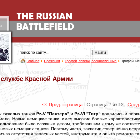
ы
Главная
Сражения
Трофеи, потери, военнопленные
Трофейные 
 службе Красной Армии
<< Пред. страница
- Страница 7 из 12 -
След.
ых тяжелых танков
Pz-V "Пантера"
и
Pz-VI "Тигр"
появились и первы
 мало. Новые немецкие танки, имея высокие боевые характеристики
х использование было сложным делом, требовавшим к тому же соотве
новых немецких танков. Поэтому часто, захватив совершенно испр
из-за отсутствия запасных частей, инструмента и опыта ремонта та