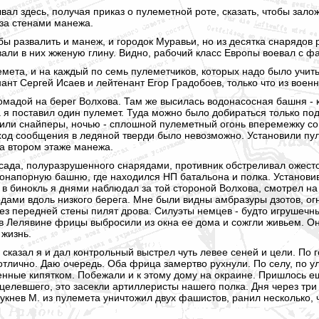
вал здесь, получая приказ о пулеметной роте, сказать, чтобы зал
 за стенами манежа.
ы развалить и манеж, и городок Муравьи, но из десятка снарядов 
али в них жженую глину. Видно, рабочий класс Европы воевал с фа
емета, и на каждый по семь пулеметчиков, которых надо было учить
ант Сергей Исаев и лейтенант Егор Градобоев, только что из воен
адой на берег Волхова. Там же высилась водонасосная башня - ки
 я поставил один пулемет. Туда можно было добираться только п
били снайперы, ночью - сплошной пулеметный огонь вперемежку со
 ход сообщения в ледяной тверди было невозможно. Установили пул
на втором этаже манежа.
сада, полуразрушенного снарядами, противник обстреливал ожест
донапорную башню, где находился НП батальона и полка. Установив
в бинокль я днями наблюдал за той стороной Волхова, смотрел на 
дами вдоль низкого берега. Мне были видны амбразуры дзотов, огне
ез передней стены пилят дрова. Силуэты немцев - будто игрушечны
в Лелявине фрицы выбросили из окна ее дома и сожгли живьем. Он
 жизнь.
- сказал я и дал контрольный выстрел чуть левее сеней и цели. По г
 отлично. Даю очередь. Оба фрица замертво рухнули. По селу, по 
нные кипятком. Побежали и к этому дому на окраине. Пришлось е
уцелевшего, это засекли артиллеристы нашего полка. Дня через три
Сукнев М. из пулемета уничтожил двух фашистов, ранил несколько,