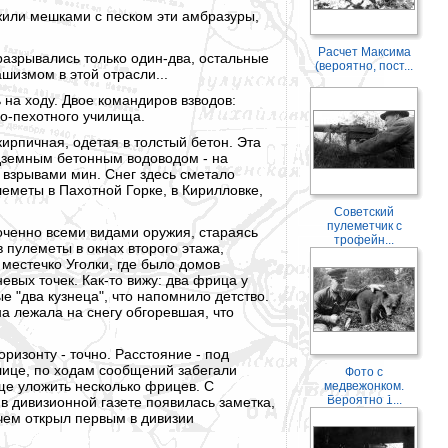
ожили мешками с песком эти амбразуры,
Расчет Максима
разрывались только один-два, остальные
(вероятно, пост...
шизмом в этой отрасли...
 на ходу. Двое командиров взводов:
но-пехотного училища.
рпичная, одетая в толстый бетон. Эта
одземным бетонным водоводом - на
 взрывами мин. Снег здесь сметало
еметы в Пахотной Горке, в Кирилловке,
Советский
пулеметчик с
оченно всеми видами оружия, стараясь
трофейн...
 пулеметы в окнах второго этажа,
местечко Уголки, где было домов
вых точек. Как-то вижу: два фрица у
е "два кузнеца", что напомнило детство.
а лежала на снегу обгоревшая, что
оризонту - точно. Расстояние - под
улице, по ходам сообщений забегали
Фото с
ще уложить несколько фрицев. С
медвежонком.
Вероятно 1...
 в дивизионной газете появилась заметка,
 чем открыл первым в дивизии