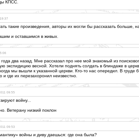
ды КПСС.
 19:37
итать такие произведения, авторы их могли бы рассказать больше, н
авшим и оставшимся в живых.
5:06
л года два назад. Мне рассказал про нее мой знакомый из поисковог
ую экспидицию весной. Хотели поднять солдать в блиндаже в церкв
 когда мы вышли к указанной церкви. Кто-то нас опередил. В груде 
то и где их перезахоронил неизвестно.
2011 09:55
зируют войну...
но. Ветерану низкий поклон
2011 09:53
мантику» войны и диву даешься: где она была?