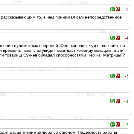
0
м рассказывающим то, в чем принимал сам непосредственно
е
-4
вления пулеметных очередей. Оно, конечно, чутье, везение, но
и времени, пока глаз увидит, мозг даст команду мышцам, а эти
 Или товарищ Сукнев обладал способностями Нео из "Матрицы"?
-3
+1
+2
ходит расцепление затвора со стволом. Надежность работы