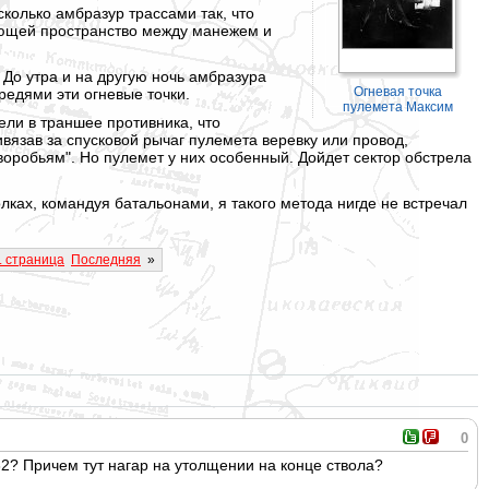
сколько амбразур трассами так, что
вающей пространство между манежем и
 До утра и на другую ночь амбразура
Огневая точка
редями эти огневые точки.
пулемета Максим
ели в траншее противника, что
ривязав за спусковой рычаг пулемета веревку или провод,
 воробьям". Но пулемет у них особенный. Дойдет сектор обстрела
лках, командуя батальонами, я такого метода нигде не встречал
. страница
Последняя
»
0
32? Причем тут нагар на утолщении на конце ствола?