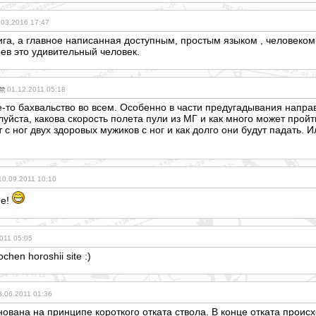
.03.2016 17:47
ига, а главное написанная доступным, простым языком , человеко
ев это удивительный человек.
01.12.2011 05:18
ое-то бахвальство во всем. Особенно в части предугадывания напра
уйста, какова скорость полета пули из МГ и как много может пройт
 ног двух здоровых мужиков с ног и как долго они будут падать.
10.09.2011 10:10
me!
011 05:05
 ochen horoshii site :)
3.06.2011 01:36
ована на принципе короткого отката ствола. В конце отката проис