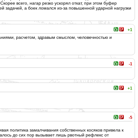
корее всего, нагар резко ускорял откат, при этом буфер
ей задачей, а боек ломался из-за повышенной ударной нагрузки
+1
наниями, расчетом, здравым смыслом, человечностью и
-1
+1
-5
ливая политика замалчивания собственных косяков привела к
талось до сих пор вызывает лишь рвотный рефлекс от