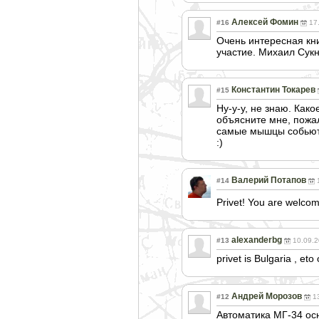
Алексей Фомин
#16
17
Очень интересная кн
участие. Михаил Сукн
Константин Токарев
#15
Ну-у-у, не знаю. Как
объясните мне, пожал
самые мышцы собьют с
:)
Валерий Потапов
#14
Privet! You are welco
alexanderbg
#13
10.09.2
privet is Bulgaria , eto
Андрей Морозов
#12
1
Автоматика МГ-34 осн