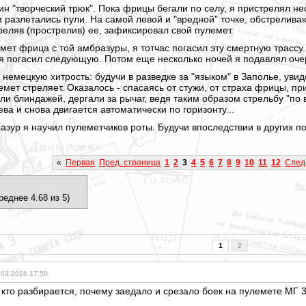
н "творческий трюк". Пока фрицы бегали по селу, я пристрелял не
м разлетались пули. На самой левой и "вредной" точке, обстрели
реляв (прострелив) ее, зафиксировал свой пулемет.
мет фрица с той амбразуры, я тотчас погасил эту смертную трассу.
 я погасил следующую. Потом еще несколько ночей я подавлял оче
емецкую хитрость: будучи в разведке за "языком" в Заполье, увид
лемет стреляет. Оказалось - спасаясь от стужи, от страха фрицы, п
ли блиндажей, дергали за рычаг, ведя таким образом стрельбу "по
ва и снова двигается автоматически по горизонту...
зур я научил пулеметчиков роты. Будучи впоследствии в других по
«
Первая
Пред. страница
1
2
3
4
5
6
7
8
9
10
11
12
След
реднее 4.68 из 5)
1
2
.03.2016 17:50
кто разбирается, почему заедало и срезало боек на пулемете МГ 