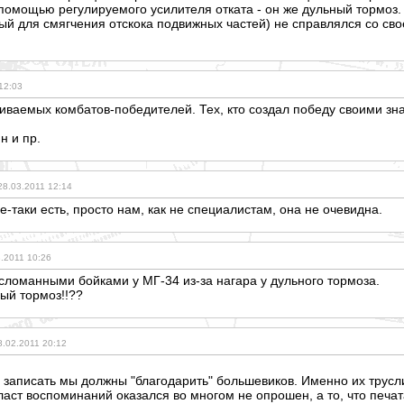
омощью регулируемого усилителя отката - он же дульный тормоз. С
й для смягчения отскока подвижных частей) не справлялся со сво
12:03
биваемых комбатов-победителей. Тех, кто создал победу своими з
н и пр.
28.03.2011 12:14
е-таки есть, просто нам, как не специалистам, она не очевидна.
.2011 10:26
сломанными бойками у МГ-34 из-за нагара у дульного тормоза.
ный тормоз!!??
8.02.2011 20:12
ли записать мы должны "благодарить" большевиков. Именно их трус
ласт воспоминаний оказался во многом не опрошен, а то, что печа