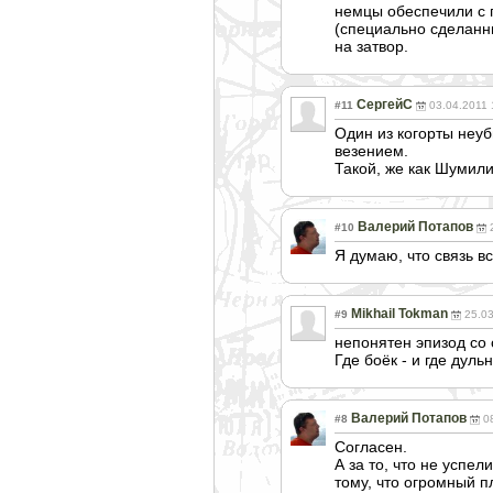
немцы обеспечили с п
(специально сделанны
на затвор.
СергейС
#11
03.04.2011 
Один из когорты неу
везением.
Такой, же как Шумили
Валерий Потапов
#10
Я думаю, что связь вс
Mikhail Tokman
#9
25.03
непонятен эпизод со 
Где боёк - и где дуль
Валерий Потапов
#8
0
Согласен.
А за то, что не успе
тому, что огромный п