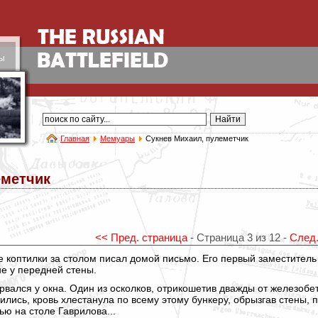
ы
Главная
Мемуары
Сукнев Михаил, пулеметчик
еметчик
<< Пред. страница
- Страница 3 из 12 -
След.
не у передней стены.
вался у окна. Один из осколков, отрикошетив дважды от железобет
лись, кровь хлестанула по всему этому бункеру, обрызгав стены, по
ю на столе Гаврилова...