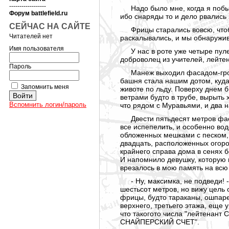
------------------
Надо было мне, когда я побы
Форум battlefield.ru
ибо снаряды то и дело рвались
СЕЙЧАС НА САЙТЕ
Фрицы старались вовсю, чтоб
Читателей нет
раскалывались, и мы обнаружив
Имя пользователя
У нас в роте уже четыре пул
доброволец из учителей, лейтен
Пароль
Манеж выходил фасадом-гром
башня стала нашим дотом, куда
Запомнить меня
животе по льду. Поверху днем 
ветрами будто в трубе, вырыть
Вспомнить логин/пароль
что рядом с Муравьями, и два 
Двести пятьдесят метров фа
все испепелить, и особенно во
обложенных мешками с песком, 
двадцать, расположенных огоро
крайнего справа дома в сенях б
И напомнило девушку, которую 
врезалось в мою память на всю
- Ну, максимка, не подведи! 
шестьсот метров, но вижу цель
фрицы, будто тараканы, ошпаре
верхнего, третьего этажа, еще 
что такогото числа "лейтенант 
СНАЙПЕРСКИЙ СЧЕТ".