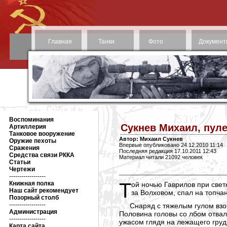
Главная
Танки
Фото
Документ
Воспоминания
Сукнев Михаил, пул
Артиллерия
Танковое вооружение
Автор: Михаил Сукнев
Оружие пехоты
Впервые опубликовано 24.12.2010 11:14
Сражения
Последняя редакция 17.10.2011 12:43
Средства связи РККА
Материал читали 21092 человек
Статьи
Чертежи
------------------
Той ночью Гаврилов при свете коптилки за столом писал домой письмо. Его первый заместитель Слесарев, уставший после боевых дней
Книжная полка
Наш сайт рекомендует
за Волховом, спал на топча
Позорный столб
------------------
Снаряд с тяжелым гулом взор
Администрация
Половина головы со лбом отвали
------------------
ужасом глядя на лежащего грудь
Карта сайта