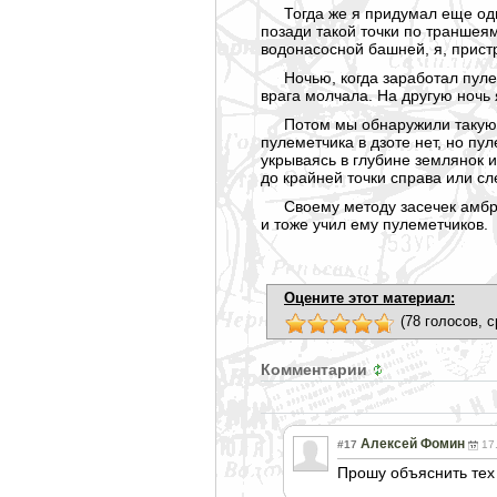
Тогда же я придумал еще оди
позади такой точки по траншея
водонасосной башней, я, прист
Ночью, когда заработал пуле
врага молчала. На другую ночь
Потом мы обнаружили такую н
пулеметчика в дзоте нет, но пу
укрываясь в глубине землянок и
до крайней точки справа или сле
Своему методу засечек амбра
и тоже учил ему пулеметчиков.
Оцените этот материал:
(78 голосов, с
Комментарии
Алексей Фомин
#17
17
Прошу объяснить тех 