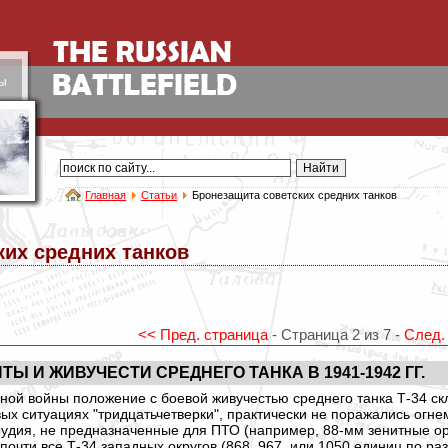
ы
Главная
Статьи
Бронезащита советских средних танков
ких средних танков
<< Пред. страница
- Страница 2 из 7 -
След.
 И ЖИВУЧЕСТИ СРЕДНЕГО ТАНКА В 1941-1942 ГГ.
х ситуациях "тридцатьчетверки", практически не поражались огне
рудия, не предназначенные для ПТО (например, 88-мм зенитные ор
В: почти все Т-34 западных округов (868, 967, или 1050 единиц по