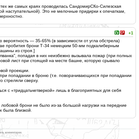
 в тех же самых краях проводилась СандомирСКо-Силезская
ой наступательной)
. Это не мелочные придирки к опечаткам,
верхностно.
+1
 вероятность — 35-65% (в зависимости от угла обстрела)
учае пробития брони Т-34 немецким 50-мм подкалиберным
ашины из строя.]
олванка", попадая в них неизбежно вызывала пожар (при полных
бовой лист при стоящей на месте башне, которую срывало
овой проекции.
при попадании в броню (т.е. поворачивающихс
я при попадании
о стреляли сверху.
ься с «тридцатьчетвер
кой» лишь в благоприятных для себя
я лобовой брони не было из-за большой нагрузки на передние
х была близкой.
ять комментарии.