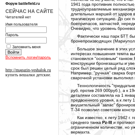
Форум battlefield.ru
1941 года противник полностью
трудноуправляемые механизиров
СЕЙЧАС НА САЙТЕ
длительных маршей от ударов в
Читателей нет
трагическую ситуацию. До сих п
боеприпасов, запчастей, нередко
Имя пользователя
Очевидно, что уровень бронево
Пароль
Фактически наш парк БТТ бы
бронепроизводящих (Мариупольс
Запомнить меня
Большое значение в этих ус
интересах повышения темпа вып
Вспомнить логин/пароль
становился "основным" танком
конструкции бронезащиты и уве
срок был решен целый ряд слож
http://magazin-veshalok.ru
Например: "ручная" сварка бор
купить вешалки детские.
сварочной установки выполнял э
Технологичность "тридцатьче
руб. против 269 000руб.), а к 1
деталями составляла на 1 января
предвоенного уровня, а к лету 
внушительный "запас" брониров
Т-34 позволил советским конст
Как известно, к лету 1942 г.
среднего танка
Pz-III
и противо
ограниченном количестве, но у
вермахта.