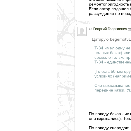
ремонтопригодно
сть
Если автор подошел б
рассуждения по повод
Георгий Георгиевич
#3
Цитирую begemot31
Т-34 имел одну не
полных баках) или
срывало только пр
Т-34 - единственн
[То есть 50-мм ор
условиях (наприме
Сие высказывание 
передние катки. У
По поводу баков - их
они взрывались). Топ
По поводу снарядов: