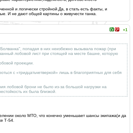
енной и логически стройной.Да, в стать есть факты, и
ые. И не дают общей картины о живучести танка.
+1
"Болванка", попадая в них неизбежно вызывала пожар (при
рванный лобовой лист при стоящей на месте башне, которую
обовой проекции.
роться с «тридцатьчетвер
кой» лишь в благоприятных для себя
ния лобовой брони не было из-за большой нагрузки на
естойкость их была близкой.
тделении около МТО, что конечно уменьшает шансы экипажа(и да
ке Т-54.