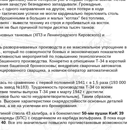
вания зачастую безнадежно запаздывали. Громадные,
с одного направления на другое, неся потери в ходе
 тактические успехи не могли кардинально переломить столь
ь брошенными в больших и малых "котлах" без топлива,
виях - вывести технику из строя и пробиваться на восток.
я не был причиной потери десятка тысяч танков.
новных танковых (ХПЗ и Ленинградского Кировского) и
вь разворачиваемых производств и ее максимальное упрощение в
, который по совокупности боевых и экономических показателей
ективностью мероприятий по повышению технологичности
ашенного производства. Конкретно в отношении Т-34 в короткий
ления башенной бронеосновы; внедрение сварочных автоматов.
фицированного сварщика, а новичок-оператор автоматической
ась по сравнению с первой половиной 1941 г. в 1,5 раза (193 000
лишь завод №183). Трудоемкость производства Т-34 со всеми
ствие темпы выпуска Т-34 уже к марту 1942 г. достигли
танков было часто неудовлетворительным). Таким образом,
е. Высокие характеристики снарядостойкости основных деталей
ка, а не на усилении его бронирования.
длиной ствола 43 калибра, а в боекомплект
50-мм пушки KwK 39
аряды (БПС) с сердечником из карбида вольфрама. В пока еще
 40
. Все это значительно повысило противотанковые возможности