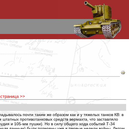
 страница >>
м штатных противотанковых средств вермахта, что заставляло
удия и 105-мм пушки). Но в силу общего хода событий Т-34
 разным данным) были потеряны уже в первые недели войны. Летом