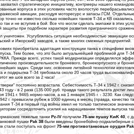
 захватил стратегическую инициативу, контрмеры нашего командо
анные корпуса в этих условиях часто вхолостую перебрасывались 
ражеской авиации, расходуя моторесурс и запасы ГСМ. Отдельные
ор точно не известно сколько новейших танков Т-34 и КВ оказалис
 так и не вступив в бой. Все что могли сделать экипажи в этих усло
й защиты при подобном характере развития приграничного сражени
л уничтожен. Усугублялась ситуация необходимостью эвакуации ос
кий и Ижорский) заводов, а также многих смежных предприятий.
ловиях приобретала адаптация конструкции танка к специфике вно
уска. Тем более, что это было актуальнейшей проблемой для Т-34
 РККА. Прежде всего, успех такой модернизации определялся эфф
личению производительности броневого, бронекорпусного и бронеб
нейших задач. Среди них: освоение литейной технологии изготов
та и подкрылка Т-34 требовала около 20 часов труда высококвали
тот же шов всего за 2 часа!
тверки" постоянно возрастала. Себестоимость Т-34 к 1942 г. снизил
943 году - в 2 раза (135 000 руб. правда такого результата достиг 
 1941 г. 9465 нормо-часов, а на 1 января 1945 г. - 3230. Как след
1942 г. превысили рубеж в 1000 единиц в месяц (правда, качество 
ания Т-34 в первый год войны имел не только тактическое значени
рукторам сосредоточить усилия на наращивании темпов выпуска тан
 германские тяжелые танки
Pz-IV
получили
75-мм пушку KwK 40
, с 
танковой пушки
Pak 38
были введены бронебойно-подкалиберные сн
же стали поступать на фронт
75-мм противотанковые орудия Pak