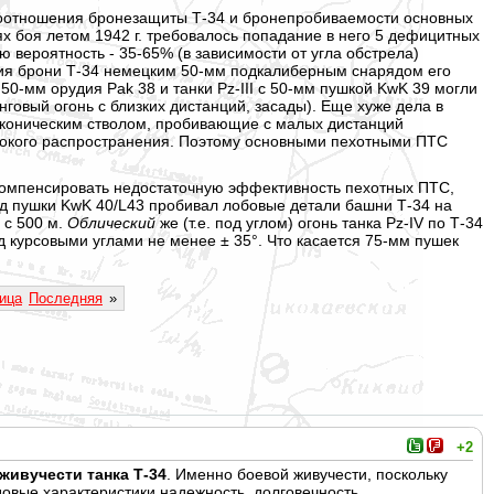
 соотношения бронезащиты Т-34 и бронепробиваемости основных
х боя летом 1942 г. требовалось попадание в него 5 дефицитных
 вероятность - 35-65% (в зависимости от угла обстрела)
тия брони Т-34 немецким 50-мм подкалиберным снарядом его
0-мм орудия Pak 38 и танки Pz-III с 50-мм пушкой KwK 39 могли
говый огонь с близких дистанций, засады). Еще хуже дела в
 коническим стволом, пробивающие с малых дистанций
ирокого распространения. Поэтому основными пехотными ПТС
 компенсировать недостаточную эффективность пехотных ПТС,
яд пушки KwK 40/L43 пробивал лобовые детали башни Т-34 на
 с 500 м.
Облический
же (т.е. под углом) огонь танка Pz-IV по Т-34
д курсовыми углами не менее ± 35°. Что касается 75-мм пушек
ица
Последняя
»
+2
живучести танка Т-34
. Именно боевой живучести, поскольку
довые характеристики,
надежность, долговечность