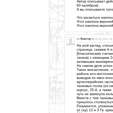
Автор описывает дейс
60 калибров).
А вы описываете туп
Что касаеться наклон
Угол наклона верхней
Угол наклона верхней
Виктор
#2
16.05.2011 18
На мой взгляд, стат
страница, скажем 6-я
[Классическим считае
танков) с немецким 
активными маневренн
На самом деле успех 
Такое впечатление, ч
района юго-восточнее
выводов он явно игно
артиллерийских часте
танковых полка (из н
корпус, 25-й, а также
чуть не замкнула кол
Вместе с тем танковы
пришлось столкнуться
Разумеется, упоминан
(и сау) 13 и 3 Гв. а