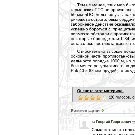
Тем не менее, этих мер был
германских ПТС не произошло. 
50-мм БПС. Большие углы накло
рикошета остроголовых сердечн
заброневое действие оказывало
успешно бороться с "тридцатьче
вермахте обстояли с противота
некоторые бронедетали Т-34, и
оставались противотанковые гр
Относительно высокие пока
основной части противотанковы
дальности порядка 1000 м, но л
был менее результативен: на д
Pak 40 и 88-мм орудий, то их 
Оцените этот материал:
(26 голосов, с
Комментарии
Георгий Георгиевич
#4
Сама статья это пло
это комплексное опр