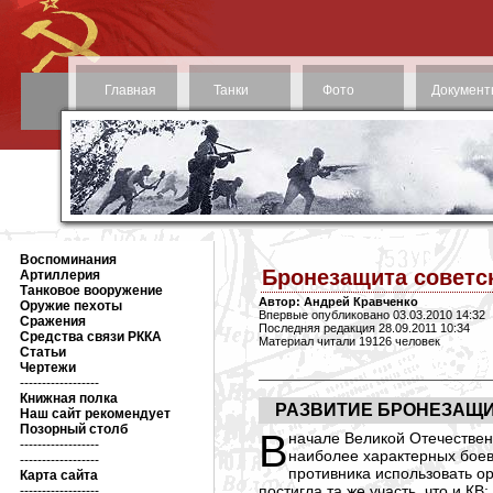
Главная
Танки
Фото
Документ
Воспоминания
Бронезащита советс
Артиллерия
Танковое вооружение
Автор: Андрей Кравченко
Оружие пехоты
Впервые опубликовано 03.03.2010 14:32
Сражения
Последняя редакция 28.09.2011 10:34
Средства связи РККА
Материал читали 19126 человек
Статьи
Чертежи
------------------
Книжная полка
РАЗВИТИЕ БРОНЕЗАЩИТЫ
Наш сайт рекомендует
Позорный столб
В начале Великой Отечественной войны положение с боевой живучестью среднего танка Т-34 складывалось почти таким же образом как и у тяжелых танков КВ: в
------------------
наиболее характерных боевы
------------------
противника использовать о
Карта сайта
постигла та же участь, что и К
------------------