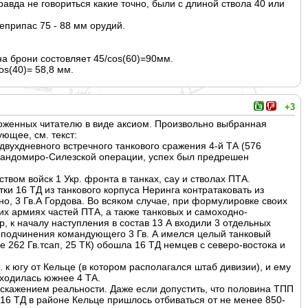
авда не говориться какие точно, были с длиной ствола 40 или
еприпас 75 - 88 мм орудий.
на брони состовляет 45/сos(60)=90мм.
os(40)= 58,8 мм.
+3
ложенных читателю в виде аксиом. Произвольно выбранная
ющее, см. текст:
 двухдневного встречного танкового сражения 4-й ТА (576
 Сандомиро-Силезской операции, успех был предрешен
ом войск 1 Укр. фронта в танках, сау и стволах ПТА.
ки 16 ТД из танкового корпуса Неринга контратаковать из
но, 3 Гв.А Гордова. Во всяком случае, при формулировке своих
их армиях частей ПТА, а также танковых и самоходно-
 к началу наступления в состав 13 А входили 3 отдельных
В подчинения командующего 3 Гв. А имелся целый танковый
ке 262 Гв.тсап, 25 ТК) обошла 16 ТД немцев с северо-востока и
 к югу от Кельце (в котором располагался штаб дивизии), и ему
аходилась южнее 4 ТА.
искажением реальности. Даже если допустить, что половина ТПП
в 16 ТД в районе Кельце пришлось отбиваться от не менее 850-