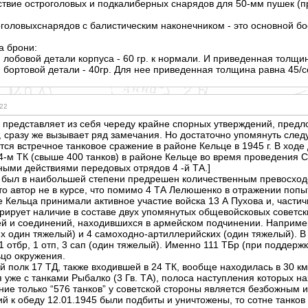
твие остроголовых и подкалиберных снарядов для 50-мм пушек (пр
оголовыхснар
ядов с балистическим наконечником - это основной бо
а брони:
 лобовой детали корпуса - 60 гр. к нормали. И приведенная толщи
 бортовой детали - 40гр. Для нее приведенная толщина равна 45/c
:22
ья представляет из себя череду крайне спорных утверждений, пред
, сразу же вызывает ряд замечания. Но достаточно упомянуть следу
тся встречное танковое сражение в районе Кельце в 1945 г. В ходе
24-м ТК (свыше 400 танков) в районе Кельце во время проведения
ыми действиями передовых отрядов 4 -й ТА.]
был в наибольшей степени предрешен количественным превосходств
то автор не в курсе, что помимо 4 ТА Лелюшенко в отражении попыт
 Кельца принимали активное участие войска 13 А Пухова и, частич
рирует наличие в составе двух упомянутых общевойсковых советск
й и соединений, находившихся в армейском подчинении. Например,
их один тяжелый) и 4 самоходно-артиллерийских (один тяжелый). 
 1 отбр, 1 отп, 3 сап (один тяжелый). Именно 111 ТБр (при поддерж
ьцо окружения.
й полк 17 ТД, также входившей в 24 ТК, вообще находилась в 30 км.
 уже с танками Рыбалко (3 Гв. ТА), полоса наступления которых н
ие только “576 танков” у советской стороны является безбожным 
рмий к обеду 12.01.1945 были подбиты и уничтожены, то сотне танко