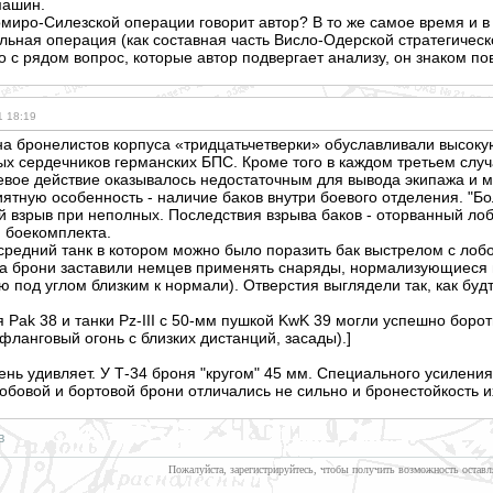
машин.
домиро-Силезской операции говорит автор? В то же самое время и
ьная операция (как составная часть Висло-Одерской стратегическ
о с рядом вопрос, которые автор подвергает анализу, он знаком по
1 18:19
на бронелистов корпуса «тридцатьчетвер
ки» обуславливали высокую
ых сердечников германских БПС. Кроме того в каждом третьем сл
евое действие оказывалось недостаточным для вывода экипажа и м
ятную особенность - наличие баков внутри боевого отделения. "Б
й взрыв при неполных. Последствия взрыва баков - оторванный ло
и боекомплекта.
средний танк в котором можно было поразить бак выстрелом с лоб
а брони заставили немцев применять снаряды, нормализующиеся 
под углом близким к нормали). Отверстия выглядели так, как будт
я Pak 38 и танки Pz-III с 50-мм пушкой KwK 39 могли успешно борот
фланговый огонь с близких дистанций, засады).]
нь удивляет. У Т-34 броня "кругом" 45 мм. Специального усилени
лобовой и бортовой брони отличались не сильно и бронестойкость и
в
Пожалуйста, зарегистрируйтесь, чтобы получить возможность оставл