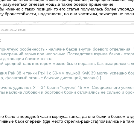
 и разумееться огневая мощь,а также боевое применение.
ы именно с таких позиций то его статья получилась более упорядоч
у бронестойкости, надежности, но они хаотичны, зачастую не полн
20.08.2012 15:36
:
приятную особенность - наличие баков внутри боевого отделения. 
 внутренний взрыв при неполных. Последствия взрыва баков - ото
и детонации боекомплекта.
ый средний танк в котором можно было поразить бак выстрелом с л
удия Pak 38 и танки Pz-III с 50-мм пушкой KwK 39 могли успешно бо
р, фланговый огонь с близких дистанций, засады).]
очень удивляет. У Т-34 броня "кругом" 45 мм. Специального усиле
глы наклона лобовой и бортовой брони отличались не сильно и брон
 не было в передней части корпуса танка, да они были в боевом о
ливные баки спереди (где место стрелка-радиста)появили
сь на тан