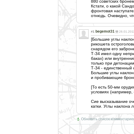
880 советских броне
Кстати, о какой Сан
фронтовая наступател
отнюдь. Очевидно, чт
begemot31
#1
26.01.201
[Большие углы накло
рикошета остроголов
снарядом его заброн
Т-34 имел одну непри
баках) или внутренни
только при детонаци
Т-34 - единственный 
Большие углы наклон
и пробивающие броню 
[То есть 50-мм оруди
условиях (например, 
Сие высказывание оче
катки. Углы наклона 
Обновить список комментарие