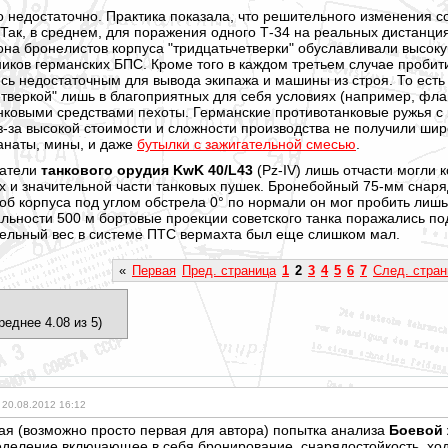
о недостаточно. Практика показала, что решительного изменения
Так, в среднем, для поражения одного Т-34 на реальных дистанция
на бронелистов корпуса "тридцатьчетверки" обуславливали высокую
иков германских БПС. Кроме того в каждом третьем случае проби
сь недостаточным для вывода экипажа и машины из строя. То есть 5
тверкой" лишь в благоприятных для себя условиях (например, флан
нковыми средствами пехоты. Германские противотанковые ружья с
з-за высокой стоимости и сложности производства не получили ш
анаты, мины, и даже
бутылки с зажигательной смесью
.
затели
танкового орудия KwK 40/L43
(Pz-IV) лишь отчасти могли
х и значительной части танковых пушек. Бронебойный 75-мм снар
об корпуса под углом обстрела 0° по нормали он мог пробить лишь
альности 500 м бортовые проекции советского танка поражались по
удельный вес в системе ПТС вермахта был еще слишком мал.
«
Первая
Пред. страница
1
2
3
4
5
6
7
След. стран
реднее 4.08 из 5)
20.08.2012 16:12
хая (возможно просто первая для автора) попытка анализа
Боевой 
еделение включающее в себя бронирование, снарядостойкост
ь, хо