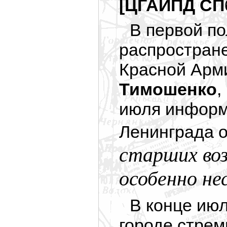
[ЦГАИПД СПб
В первой по
распростране
Красной Арм
Тимошенко
,
июля информ
Ленинграда 
старших во
особенно не
В конце июл
городе стрем