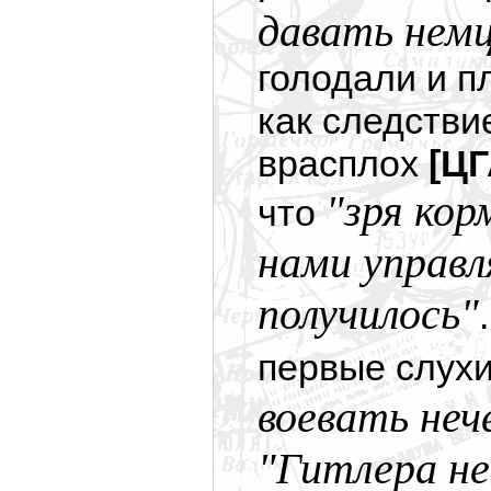
давать немц
голодали и п
как следстви
врасплох
[ЦГ
"зря кор
что
нами управл
получилось"
первые слухи
воевать неч
"Гитлера н