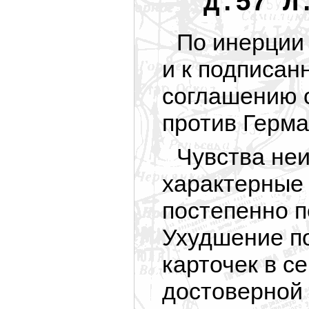
Д.57 Л
По инерции
и к подписан
соглашению о
против Герма
Чувства неи
характерные 
постепенно п
Ухудшение п
карточек в се
достоверной