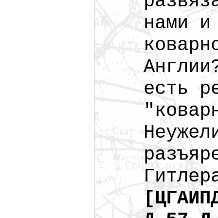
развяз
нами и
коварн
Англии
есть р
"ковар
Неужел
разъяр
Гитлер
[ЦГАИП