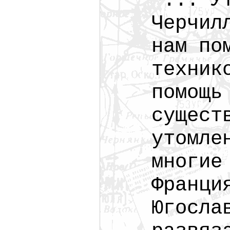
"... У
Черчил
нам по
техник
помощь
сущест
утомле
многие
Франци
Югосла