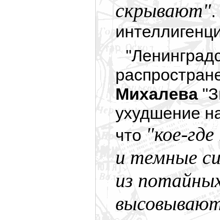
скрывают"
.
интеллигенци
"Ленинградс
распростране
Михалева
"З
ухудшение на
"кое-гд
что
и темные си
из потайных
высовывают