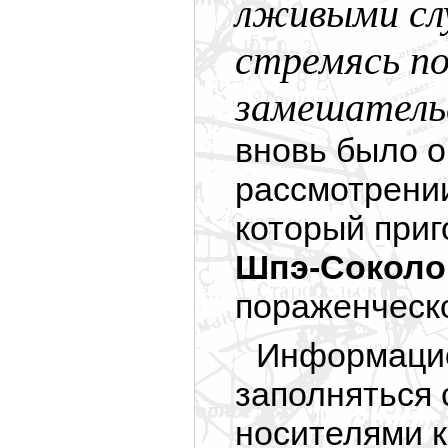
лживыми слу
стремясь по
замешатель
вновь было 
рассмотрении
который при
Шпэ-Соколо
пораженческ
Информацио
заполняться
носителями 