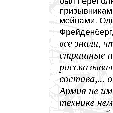
был перепол
призывниками
мейцами. Одн
Фрейденберг
все знали, 
страшные п
рассказывал
состава,...
Армия не им
технике не