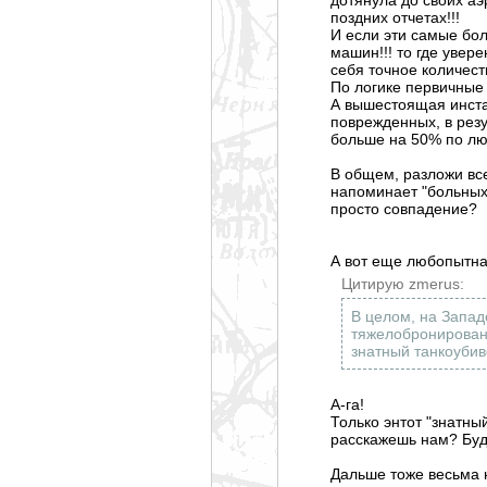
поздних отчетах!!!
И если эти самые бо
машин!!! то где увер
себя точное количест
По логике первичные
А вышестоящая инста
поврежденных, в рез
больше на 50% по лю
В общем, разложи все
напоминает "больных"
просто совпадение?
А вот еще любопытна
Цитирую zmerus:
В целом, на Запа
тяжелобронирова
знатный танкоубив
А-га!
Только энтот "знатны
расскажешь нам? Буде
Дальше тоже весьма н