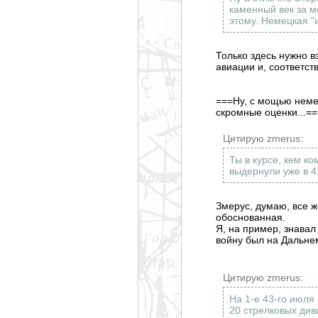
каменный век за м
этому. Немецкая "
Только здесь нужно в
авиации и, соответст
===Ну, с мощью неме
скромные оценки...==
Цитирую zmerus:
Ты в курсе, кем к
выдернули уже в 41
Змерус, думаю, все ж
обоснованная.
Я, на пример, знавал 
войну был на Дальне
Цитирую zmerus:
На 1-е 43-го июля
20 стрелковых диви