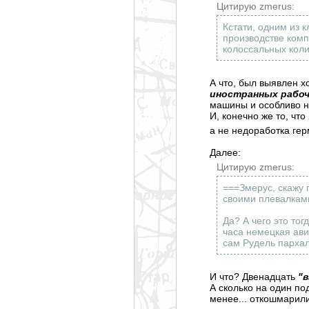
Цитирую zmerus:
Кстати, одним из 
производстве ком
колоссальных коли
А что, был выявлен х
иностранных рабоч
машины и особливо н
И, конечно же то, чт
а не недоработка гер
Далее:
Цитирую zmerus:
===Змерус, скажу 
своими плевалками
Да? А чего это тог
часа немецкая ави
сам Рудель пархал
И что? Двенадцать
"
А сколько на один по
менее... откошмарил