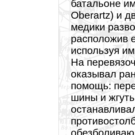
батальоне им
Oberartz) и 
медики разво
расположив е
используя и
На перевязоч
оказывал ра
помощь: пер
шины и жгуты
останавливал
противостолб
обезболиваю