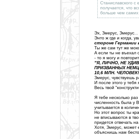
Станиславского с 
получается, что в
больше чем самих 
Эх, Змерус, Змерус..
Энто ж где и когда, у
стороне Германии 
Ты же сам тут же мою
А если ты не въехал 
- то я могу и повтор
"Я, ЛИЧНО, НЕ УДИ
ПРИЗВАННЫХ НЕМЦЕ
10,6 МЛН. ЧЕЛОВЕК!
Змерус, чувствуешь 
И после этого у тебя
Весь твой "конструкти
Я тебе несколько раз 
численность была у В
учитывается в колич
Но этот вопрос ты кр
не вписываются в тво
придется отвечать на
Хотя, Змерус, может 
объяснишь нам бесто