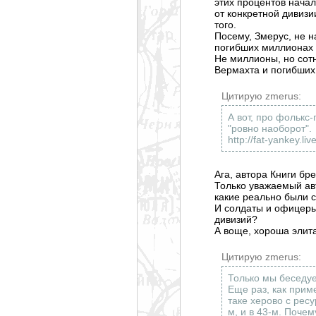
этих процентов начал
от конкретной дивизи
того.
Посему, Змерус, не н
погибших миллионах 
Не миллионы, но сотн
Вермахта и погибших 
Цитирую zmerus:
А вот, про фолькс
"ровно наоборот".
http://fat-yankey.li
Ага, автора Книги бр
Только уважаемый авт
какие реально были со
И солдаты и офицеры
дивизий?
А воще, хороша элита,
Цитирую zmerus:
Только мы беседуе
Еще раз, как приме
таке херово с рес
м, и в 43-м. Почем