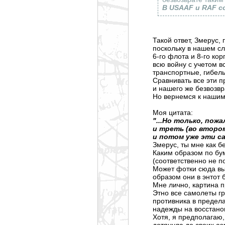
В USAAF и RAF с
Такой ответ, Змерус,
поскольку в нашем сл
6-го флота и 8-го ко
всю войну с учетом в
транспортные, гибель 
Сравнивать все эти п
и нашего же безвозвр
Но вернемся к нашим
Моя цитата:
"...Но только, пож
и треть (во втором
и потом уже эти с
Змерус, ты мне как 
Каким образом по бу
(соответственно не п
Может фотки сюда вы
образом они в энтот 
Мне лично, картина 
Этно все самолеты гр
противника в предела
надежды на восстанов
Хотя, я предполагаю,
дотянула до своих аэ