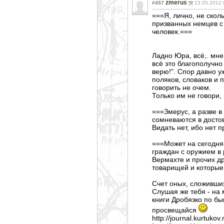
zmerus
#457
23.05.2012 
===Я, лично, не скол
призванных немцев с 
человек.===
Ладно Юра, всё,. мне
всё это благополучн
верю!". Спор давно у
поляков, словаков и 
говорить не очем.
Только им не говори, 
===Змерус, а разве 
сомневаются в досто
Видать нет, ибо нет 
===Может на сегодняш
граждан с оружием в 
Вермахте и прочих др
товарищей и которые
Счет оных, сложивших
Слушая же тебя - на
книги Дробязко по бы
просвещайся
http://journal.kurtuko