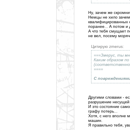
Ну, зачем же скромни
Немцы не хило зачем
квалифицированн
ых 
поранее... А потом и
А что тебя смущает п
не вел, посему моряч
Цитирую zmerus:
===Змерус, ты мн
Каким образом по
(соответственно 
====
С повреждениями 
Другими словами - ес
разрушение несущей 
И это состояние само
графу потерь...
Хотя, с него вполне 
машин.
Я правильно тебя, у