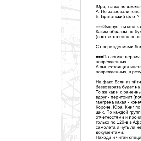
Юра, ты же не школьн
А: Не завоевали гоп
Б: Британский флот?
===Змерус, ты мне к
Каким образом по бу
(соответственно не п
С повреждениями боле
===По логике первич
поврежденных...
А вышестоящая инста
поврежденных, в рез
Не факт. Если из пйт
безвозврата будет на
То же как и с раненн
вдруг - перитонит (п
гангрена какая - кон
Короче, Юра. Книг п
ших. По каждой групп
отчетностями и прочи
только по 129-в в Аф
самолета и чуть ли 
документами.
Находи и читай спец