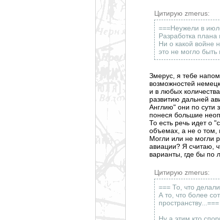
Цитирую zmerus:
===Неужели в июл
Разработка плана 
Ни о какой войне 
это не могло быть 
Змерус, я тебе напо
возможностей немецк
и в любых количествах
развитию дальней ави
Англию" они по сути 
понеся большие неоп
То есть речь идет о 
объемах, а не о том,
Могли или не могли 
авиации? Я считаю, ч
варианты, где бы по л
Цитирую zmerus:
=== То, что делал
А то, что более с
пространству...===
Ну а этим кто спо