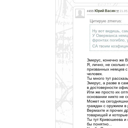
Юрий Васин
#455
21.05
Цитирую zmerus:
Ну вот видишь, с
У Оверманса немце
фронтах погибло, 
СА твоим коэфицие
Змерус, конечно же В
Я, лично, не сколько
призванных немцев с 
человек.
Ты много тут рассказы
Змерус, а разве в с
в достоверности офи
Или же просто их опт
основании никто не с
Может на сегодняшний
граждан с оружием в 
Вермахте и прочих др
товарищей и которые
Ты тут Кривошеева и 
бы понятно...