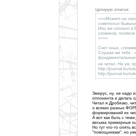
Цитирую zmerus:
===Может на сего
советских бывших
Или же сколько в
словаков, поляко
====
Счет оных, сложив
Слушая же тебя - 
фундаментальные 
не читал. На уж, 
http://journal.kurt
http://journal.kurt
Змерус, ну, не надо 
оппонента и делать о
Читал я Дробязко, чи
о всяких разных ФОР
формирований их числ
А вот как быть с тем
весьма примерные оце
Но тут что-то опять 
"помощникам", но уже