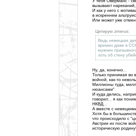
У тебя Оверманс - с
вызывают нареканий,
И как у него с мотив
в искреннем альтруис
Или может уже отмени
Цитирую zmerus:
Ведь немецкая дем
времен даже в ССС
мужчин призывного
хоть об стену убе
Ну, да, конечно...
Только принимая во 
войной, как-то невол
Миллионы туда, милл
нюансами".
И куда делись, напри
говорил... я как пон
НКВД...
А вместе с немецким
Хотя бы в большинст
что происходило с "ц
Австрии их после вой
историческую родину