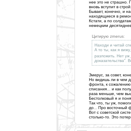
нее это не страшно. 
вновь вступит в строй.
Бывает, конечно, и н
находящиеся в ремонт
Кстати, а по солдата
немецким десятиднев
Цитирую zmerus:
Находи и читай с
А то ты, как я виж
разложить. Нет уж 
доказательства". В
Змерус, за совет, кон
Но видишь ли в чем д
фронта, к сожалению,
списания... и как по
раза меньше, чем выш
Бестолковый я и понят
Так что, ты уж, помо
до... Про восточный ф
Вот с советской сист
столько-то. Это потер