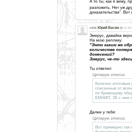
А то ты, как я вижу,
разложить. Нет уж др
доказательства". Вот 
Юрий Васин
#456
22.05
Змерус, давайка вер
На мою реплику:
"Энто каким же об
количестве потеря
донесений?
Змерус, че-то здес
Ты ответил:
Цитирую zmerus:
Конечно итоговые 
списанные от всяч
по Кривощеву общи
ЕМНИП, 38 с чем-
Далее у тебя:
Цитирую zmerus:
Вот примерно так 
безвозврате таким