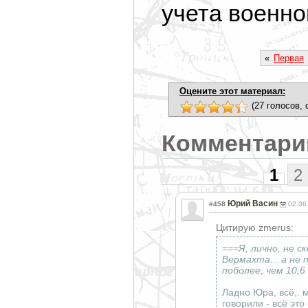
учета военно
«
Первая
Оцените этот материал:
(27 голосов, 
Комментари
1
2
Юрий Васин
#458
02.06
Цитирую zmerus:
===Я, лично, не 
Вермахта... а не
поболее, чем 10,6
Ладно Юра, всё,. 
говорили - всё эт