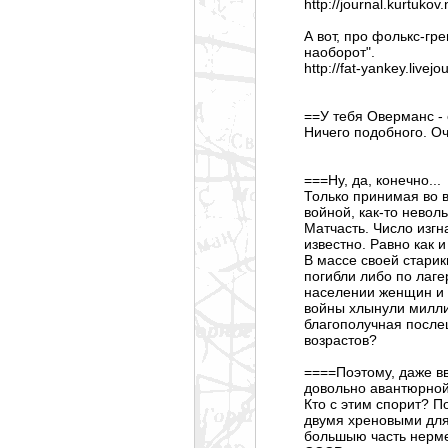
http://journal.kurtuko
А вот, про фолькс-гр
наоборот".
http://fat-yankey.livej
==У тебя Оверманс - 
Ничего подобного. О
===Ну, да, конечно...
Только принимая во 
войной, как-то невол
Матчасть. Число изг
известно. Равно как и
В массе своей старик
погибли либо по лаг
населении женщин и 
войны хлынули милли
благополучная после
возрастов?
====Поэтому, даже вв
довольно авантюрной.
Кто с этим спорит? П
двумя хреновыми для 
большыю часть нерме