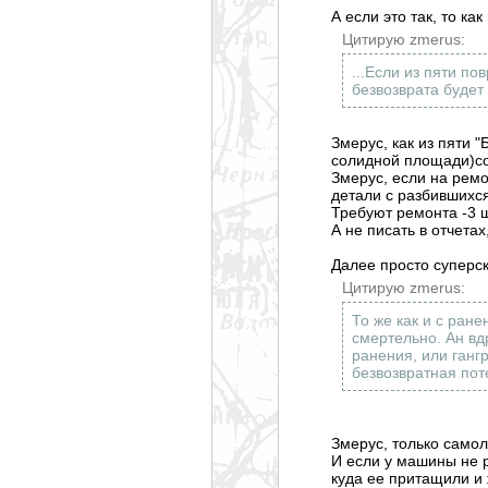
А если это так, то ка
Цитирую zmerus:
...Если из пяти п
безвозврата будет 
Змерус, как из пяти
солидной площади)соб
Змерус, если на рем
детали с разбившихс
Требуют ремонта -3 шт
А не писать в отчета
Далее просто суперс
Цитирую zmerus:
То же как и с ран
смертельно. Ан вд
ранения, или гангр
безвозвратная пот
Змерус, только самол
И если у машины не р
куда ее притащили и 