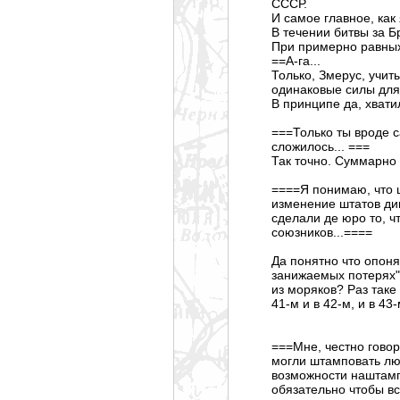
СССР.
И самое главное, как 
В течении битвы за 
При примерно равных
==А-га...
Только, Змерус, учит
одинаковые силы для 
В принципе да, хвати
===Только ты вроде с
сложилось... ===
Так точно. Суммарно 
====Я понимаю, что 
изменение штатов див
сделали де юро то, ч
союзников...====
Да понятно что опоня
занижаемых потерях".
из моряков? Раз таке
41-м и в 42-м, и в 43
===Мне, честно говор
могли штамповать лю
возможности наштамп
обязательно чтобы в