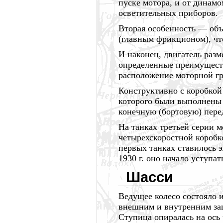
пуске мотора, и от динамо
осветительных приборов.
Вторая
особенность —
объ
(главным фрикционом), ч
И наконец, двигатель разм
определенные преимуществ
расположение моторной г
Конструктивно с коробкой
которого были выполнены 
конечную (бортовую) пере
На танках третьей серии 
четырехскоростной коробко
первых танках ставилось 
1930 г.
оно начало уступат
Шасси
Ведущее колесо состояло 
внешним и внутренним за
Ступица опиралась на ось