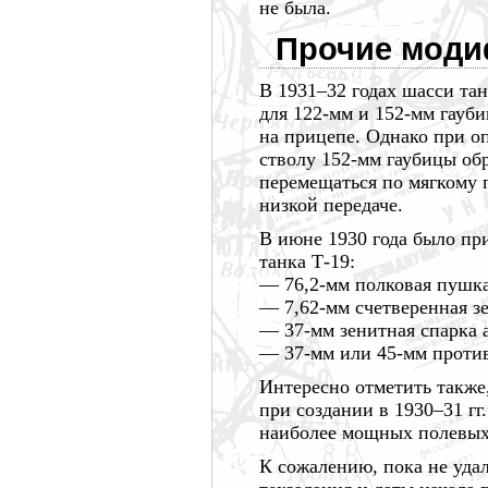
не была.
Прочие моди
В
1931–32 годах
шасси тан
для 122-мм и 152-мм гауб
на прицепе. Однако при о
стволу 152-мм гаубицы об
перемещаться по мягкому
низкой передаче.
В июне
1930 года
было при
танка Т-19:
— 76,2-мм полковая пушка
— 7,62-мм счетверенная з
— 37-мм зенитная спарка 
— 37-мм или 45-мм
проти
Интересно отметить также
при создании в
1930–31 гг.
наиболее мощных полевых
К сожалению, пока не уда