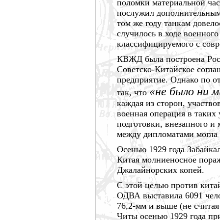
поломки материальной час
послужил дополнительным
том же году танкам довело
случилось в ходе военног
классифицируемого с совр
КВЖД была построена Ро
Советско-Китайское согла
предприятие. Однако по о
«не было ни м
так, что
каждая из сторон, участво
военная операция в таких 
подготовки, внезапного и 
между дипломатами могла 
Осенью
1929 года
Забайкал
Китая молниеносное пора
Джалайнорских копей.
С этой целью против кита
ОДВА выставила
6091 чел
76,2-мм и выше (не счита
Читы осенью
1929 года
пр