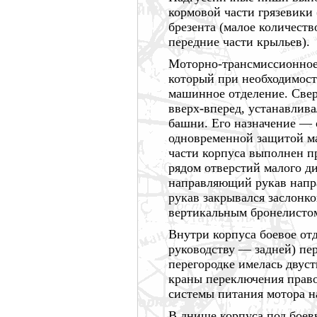
кормовой части грязевики 
брезента (малое количест
передние части крыльев).
Моторно-трансмиссионное 
который при необходимост
машинное отделение. Све
вверх-вперед,
устанавлива
башни. Его
назначение —
одновременной защитой м
части корпуса выполнен
п
рядом отверстий малого д
направляющий рукав напра
рукав закрывался заслонко
вертикальным бронелистом
Внутри корпуса боевое от
руководству —
задней) пер
перегородке имелась двуст
краны переключения право
системы питания мотора н
В днище корпуса под боев