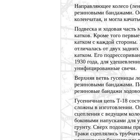
Направляющее колесо (ле
резиновыми бандажами. Ос
коленчатая, и могла качат
Подвеска и ходовая часть
катков. Кроме того первы
катком с каждой стороны.
отличалась от двух задни
катком. Его подрессорива
1930 года,
для удешевления
унифицированные свечи.
Верхняя ветвь гусеницы л
резиновыми бандажами. Пе
резиновые бандажи ходово
Гусеничная цепь Т-18 сос
сложны в изготовлении. О
сцепления с ведущим коле
боковыми напусками для 
грунту. Сверх подошвы пр
Траки сцеплялись трубчат