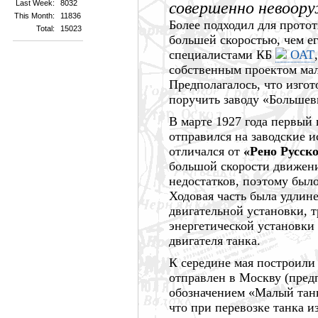
Last Week:
8032
совершенно невоор
This Month:
11836
Более подходил для прото
Total:
15023
большей скоростью, чем е
специалистами КБ
ОАТ
собственным проектом мал
Предполагалось, что изго
поручить заводу «Большев
В марте
1927 года
первый 
отправился на заводские 
отличался от
«Рено Русск
большой скорости движени
недостатков, поэтому было
Ходовая часть была удлине
двигательной установки, 
энергетической установки
двигателя танка.
К середине мая построили
отправлен в Москву (пре
обозначением «Малый тан
что при перевозке танка 