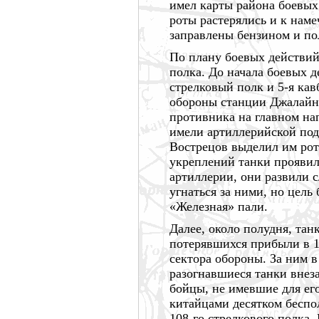
имел карты района боевых
роты растерялись и к нам
заправлены бензином и п
По плану боевых действий
полка. До начала боевых 
стрелковый полк и 5-я кав
обороны станции Джалайно
противника на главном нап
имели артиллерийской под
Вострецов выделил им рот
укреплений танки проявили
артиллерии, они развили 
угнаться за ними, но цель
«Железная» пали.
Далее, около полудня, та
потерявшихся прибыли в 1
сектора обороны. За ним в
разогнавшиеся танки внез
бойцы, не имевшие для ег
китайцами десятком беспо
108-го стрелкового полка