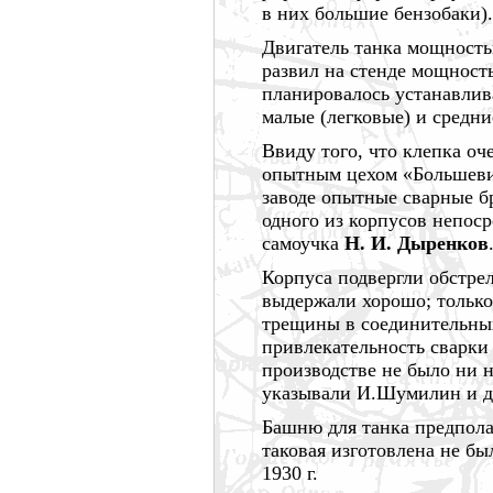
в них большие бензобаки).
Двигатель танка мощност
развил на стенде мощност
планировалось устанавлив
малые (легковые) и средн
Ввиду того, что клепка оч
опытным цехом «Большев
заводе опытные сварные б
одного из корпусов непос
самоучка
Н. И. Дыренков
Корпуса подвергли обстре
выдержали хорошо; только
трещины в соединительных
привлекательность сварки 
производстве не было ни н
указывали И.Шумилин и д
Башню для танка предполаг
таковая изготовлена не б
1930 г.