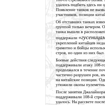
удалось подбить здесь ни 
Появление танков не вызв
участников, позиции кита
Об отставших танках извес
группой только вечером. 
танка вышли в расположен
«гусеница
поддержали
укреплений китайцев неда
грамотно и бойцы использо
строя, но один из них был
Боевые действия следующе
поддерживали атаку 108-го
продолжался в течение поч
частично разрушен ров, им
на китайские позиции. Од
утюжили окопы пулеметны
После занятия Джалайнора
поддерживали 108-й стрел
удалось. На рассвете посл