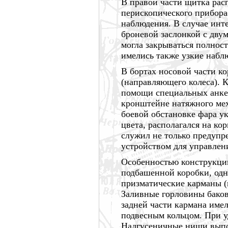
В правой части щитка рас
перископического прибора
наблюдения. В случае инт
броневой заслонкой с дву
могла закрываться полност
имелись также узкие набл
В бортах носовой части к
(направляющего колеса). 
помощи специальных анкер
кронштейне натяжного мех
боевой обстановке фара у
цвета, располагался на ко
служил не только предупр
устройством для управлен
Особенностью конструкции
подбашенной коробки, одн
призматические карманы (
Заливные горловины баков
задней части кармана име
подвесным кольцом. При у
Надгусеничные ниши выпо