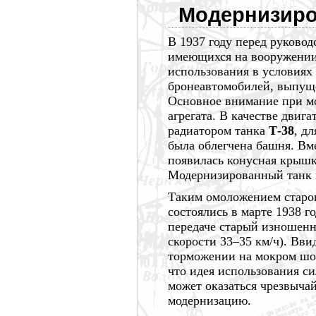
Модернизиро
В
1937 году
перед руковод
имеющихся на вооружении
использования в условиях
бронеавтомобилей, выпу
Основное внимание при мо
агрегата. В качестве двиг
радиатором танка
Т-38
, д
была облегчена башня. В
появилась конусная крышка
Модернизированный танк 
Таким омоложением старог
состоялись в марте
1938 го
передаче старый изношенн
скорости
33–35 км/ч).
Ввид
торможении на мокром шосс
что идея использования си
может оказаться чрезвычай
модернизацию.