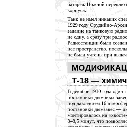
батарея. Ножной переключ
корпуса.
Танк не имел никаких спе
1929 году
Орудийно-Арсена
задание на танковую ради
не одну, а сразу три
радио
Радиостанции были созданы
нее пространство, поскол
не были учтены при выдач
МОДИФИКАЦИ
Т-18 —
химич
В декабре
1930 года
один т
постановки дымовых завес.
под давлением
16 атмосфе
постановки
дымзавес —
ды
монтировалось на «хвосте
8–8,5
минут, что позволял