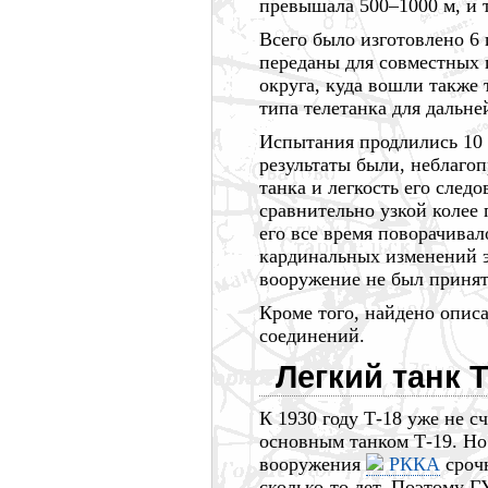
превышала
500–1000 м,
и 
Всего было изготовлено
6
переданы для совместных 
округа, куда вошли также
типа телетанка для дальне
Испытания продлились
10
результаты были, неблаго
танка и легкость его след
сравнительно узкой колее 
его все время поворачивало
кардинальных изменений э
вооружение не был принят 
Кроме того, найдено опис
соединений.
Легкий танк Т
К
1930 году
Т-18 уже не с
основным танком Т-19. Но 
вооружения
РККА
срочн
сколько-то
лет. Поэтому Г