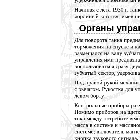
удерживался бронзовыми 
Начиная с лета
1930 г.
танк
«орлиный коготь», имевши
Органы упра
Для поворота танка предн
торможения на спуске и к
размещался на валу зубча
управления ими предназна
воспользоваться сразу дв
зубчатый сектор, удержив
Под правой рукой
механик
с рычагом. Рукоятка для у
левом борту.
Контрольные приборы раз
Помимо приборов на щитк
тока между потребителями 
масла в системе и маслян
системе; включатель магне
кнопка звукового сигнала