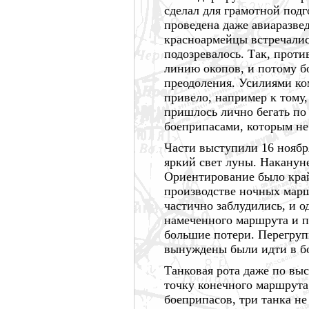
сделал для грамотной подг
проведена даже авиаразвед
красноармейцы встречалис
подозревалось. Так, прот
линию окопов, и потому б
преодоления. Усилиями ко
привело, например к тому,
пришлось лично бегать по
боеприпасами, которым не
Части выступили
16 ноябр
яркий свет луны. Наканун
Ориентирование было край
производстве ночных марш
частично заблудились, и о
намеченного маршрута и п
большие потери. Перегруп
вынуждены были идти в бо
Танковая рота даже по выс
точку конечного маршрута
боеприпасов, три танка н