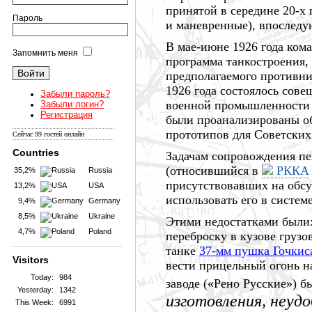
принятой в середине 20-х
Пароль
и маневренные), впослед
В
мае-июне
1926 года
кома
Запомнить меня
программа танкостроения, 
предполагаемого противни
1926 года
состоялось сове
Забыли пароль?
военной промышленности 
Забыли логин?
Регистрация
были проанализированы о
прототипов для Советских
Сейчас 99 гостей онлайн
Countries
Задачам сопровождения пе
(относившийся в
РККА
35,2%
Russia
присутствовавших на обсу
13,2%
USA
использовать его в систе
9,4%
Germany
8,5%
Ukraine
Этими недостатками были:
4,7%
Poland
переброску в кузове грузо
танке
37-мм пушка Гочкис
Visitors
вести прицельный огонь н
Today:
984
заводе («Рено Русские») 
Yesterday:
1342
изготовления, неуд
This Week:
6991