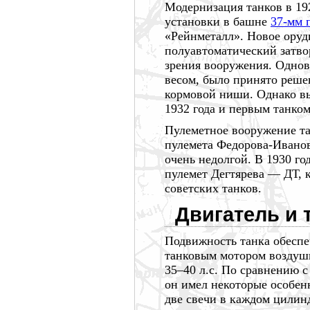
Модернизация танков в
19
установки в башне
37-мм 
«Рейнметалл». Новое оруд
полуавтоматический затвор
зрения вооружения. Однов
весом, было принято реше
кормовой ниши. Однако вы
1932 года
и первым танком
Пулеметное вооружение та
пулемета
Федорова-Ивано
очень недолгой. В
1930 го
пулемет
Дегтярева —
ДТ, 
советских танков.
Двигатель и 
Подвижность танка обесп
танковым мотором воздуш
35–40 л.с.
По сравнению с 
он имел некоторые особен
две свечи в каждом цилин