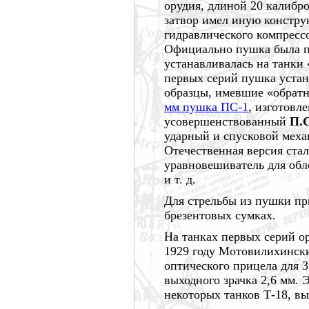
орудия, длиной
20 калибро
затвор имел иную констру
гидравлического компресс
Официально пушка была п
устанавливалась на танки
первых серий пушка устан
образцы, имевшие «обратн
мм пушка ПС-1
, изготовл
усовершенствованный
П.
ударный и спусковой меха
Отечественная версия стал
уравновешиватель для обл
и т. д.
Для стрельбы из пушки пр
брезентовых сумках.
На танках первых серий о
1929 году
Мотовилихинский
оптического прицела для 3
выходного зрачка 2,6 мм.
некоторых танков Т-18, 