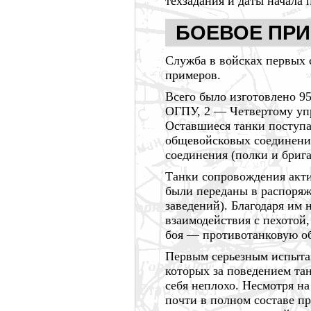
техзадания и даты начала
БОЕВОЕ ПРИ
Служба в войсках первых 
примеров.
Всего было изготовлено
95
ОГПУ,
2 —
Четвертому у
Оставшиеся танки поступа
общевойсковых соединений
соединения (полки и брига
Танки сопровождения акти
были переданы в распор
заведений). Благодаря им
взаимодействия с пехотой
боя —
противотанковую об
Первым серьезным испыта
которых за поведением та
себя неплохо. Несмотря н
почти в полном составе п