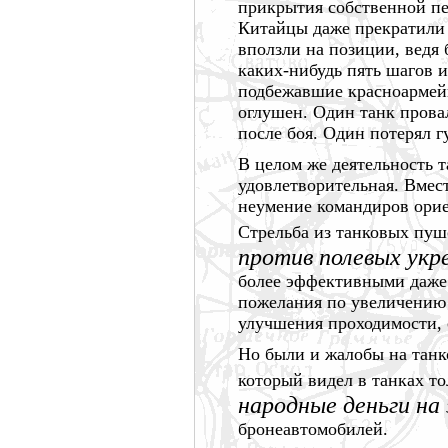
прикрытия собственной пе
Китайцы даже прекратили 
вползли на позиции, ведя 
каких-нибудь
пять шагов и
подбежавшие красноармей
оглушен. Один танк провал
после боя. Один потерял г
В целом же деятельность 
удовлетворительная. Вмест
неумение командиров орие
Стрельба из танковых пуш
против полевых укр
более эффективными даже 
пожелания по увеличению 
улучшения проходимости,
Но были и жалобы на танко
который видел в танках т
народные деньги на
бронеавтомобилей.