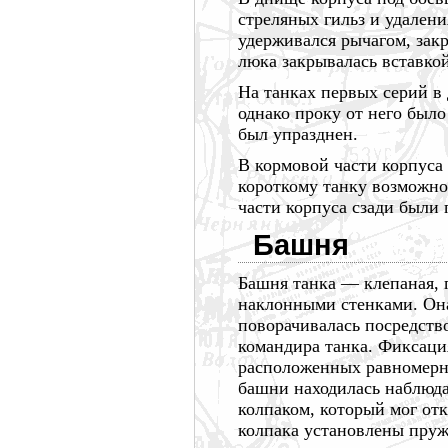
стреляных гильз и удален
удерживался рычагом, зак
люка закрывалась
вставкой
На танках первых серий в
однако проку от него был
был упразднен.
В кормовой части корпуса
короткому танку возможно
части корпуса сзади были
Башня
Башня
танка —
клепаная, 
наклонными стенками. Она
поворачивалась посредств
командира танка. Фиксаци
расположенных равномерн
башни находилась наблюда
колпаком, который мог от
колпака установлены пруж