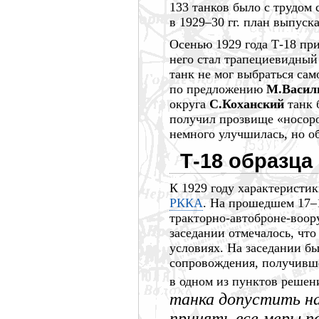
133 танков
было с трудом 
в
1929–30 гг.
план выпуска
Осенью
1929 года
Т-18 при
него стал трапециевидны
танк не мог выбраться сам
по предложению
М.Васил
округа
С.Коханский
танк 
получил прозвище «носор
немного улучшилась, но о
Т-18 образца
К
1929 году
характеристик
РККА
. На прошедшем
17–
тракторно-автоброне-воор
заседании отмечалось, что
условиях. На заседании б
сопровождения, получивш
в одном из пунктов решен
танка допустить н
принять все меры п