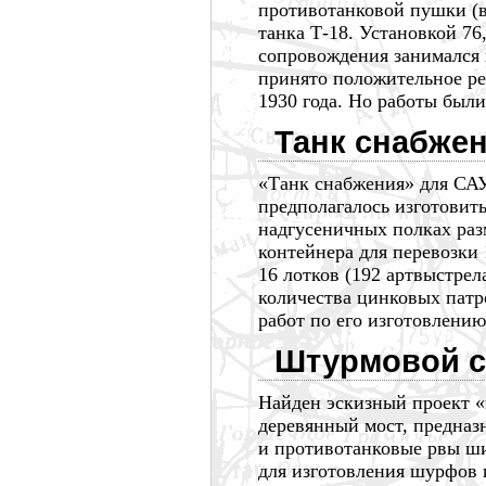
противотанковой пушки (в
танка Т-18. Установкой 76
сопровождения занимался
принято положительное ре
1930 года.
Но работы были 
Танк снабже
«Танк снабжения» для САУ
предполагалось изготовить
надгусеничных полках ра
контейнера для перевозки
16 лотков
(192 артвыстрел
количества цинковых патр
работ по его изготовлению
Штурмовой с
Найден эскизный проект «
деревянный мост, предназ
и противотанковые рвы ш
для изготовления шурфов 