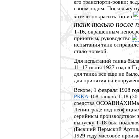
его транспорти-ровки: ж.д
своим ходом. Поскольку пу
хотели покрасить, но из
танк только после 
Т-16, окрашенным непоср
принятым, руководство
испытания танк отправилс
стало нормой.
Для испытаний танка была
11–17 июня
1927 года
в По
для танка все еще не был
для принятия на вооружен
Вскоре,
1 февраля
1928 го
РККА
108 танков
Т-18 (30
средства ОСОАВИАХИМа и
Ленинграде под неофициа
серийным производством з
выпуску Т-18 был подклю
(Бывший Пермский Артилл
1929 году
массовое произво