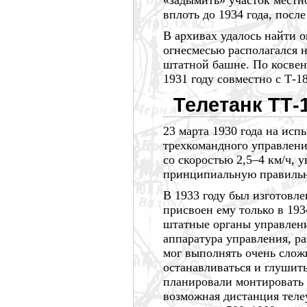
«задымить» участок мест
вплоть до
1934 года,
после
В архивах удалось найти 
огнесмесью располагался н
штатной башне. По косве
1931 году
совместно с Т-1
Телетанк ТТ-
23 марта
1930 года
на испы
трехкомандного управлен
со скоростью
2,5–4 км/ч,
ув
принципиальную правильн
В
1933 году
был изготовле
присвоен ему только в
193
штатные органы управлени
аппаратура управления, р
мог выполнять очень слож
останавливаться и глушить
планировали монтировать
возможная дистанция теле