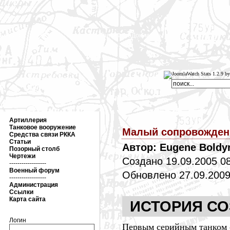
Главная
Танки
Фото
Документы
Артиллерия
Танковое вооружение
Малый сопровождени
Средства связи РККА
Статьи
Автор: Eugene Boldy
Позорный столб
Чертежи
Создано 19.09.2005 0
------------------
Военный форум
Обновлено 27.09.2009
------------------
Администрация
Ссылки
Карта сайта
ИСТОРИЯ С
Логин
Первым серийным танком о