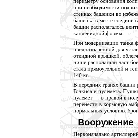
периметру основания колп
при необходимости подвиж
стенках башенки во избеж
башенка в месте соединен
башни располагалось вент
каплевидной формы.
При модернизации танка 
предназначенной для уста
откидной крышкой, облегч
нише располагали част бо
стала прямоугольной и теп
140 кг.
В передних гранях башни 
Гочкиса и пулемета. Пушка
пулемет —
в правой в пол
перенести в кормовую амб
нормальных условиях брон
Вооружение
Первоначально артиллерий