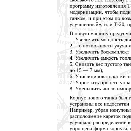
программу изготовления Т-
модернизации, чтобы подн
танком, и при этом по воз
улучшенный», или Т-20, 
В новую машину предусма
1. Увеличить мощность дв
2. По возможности улучш
3. Увеличить боекомплект 
4. Увеличить емкость топл
5. Снизить вес пустого т
до
15 —
7 мм);
6. Унифицировать катки та
7. Упростить процесс упра
8. Уменьшить число импор
Корпус нового танка был г
устранены все недостатки 
Например, убран ненужный
расположение кареток под
улучшало распределение в
упрощена форма корпуса, 