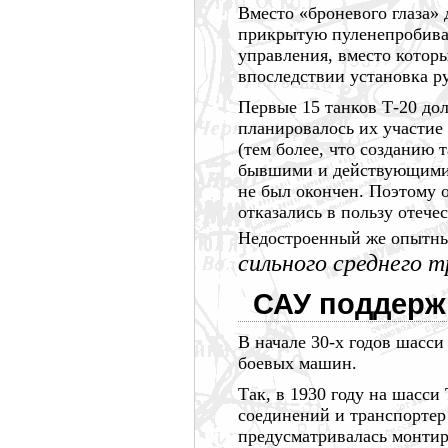
Вместо «броневого глаза»
прикрытую пуленепробивае
управления, вместо котор
впоследствии установка ру
Первые
15 танков
Т-20 до
планировалось их участие
(тем более, что созданию 
бывшими и действующими
не был окончен. Поэтому о
отказались в пользу отеч
Недостроенный же опытны
сильного среднего 
САУ поддерж
В начале 30-х годов шасси
боевых машин.
Так, в
1930 году
на шасси 
соединений и транспортер
предусматривалась монтир