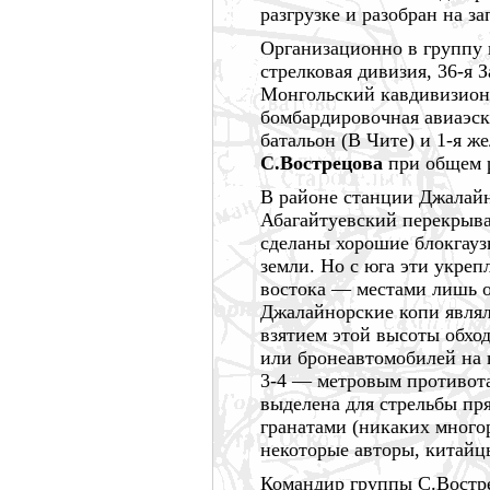
разгрузке и разобран на за
Организационно в группу в
стрелковая дивизия, 36-я З
Монгольский кавдивизион, 
бомбардировочная авиаэск
батальон (В Чите) и 1-я 
С.Вострецова
при общем 
В районе станции Джалайн
Абагайтуевский перекрыв
сделаны хорошие блокгауз
земли. Но с юга эти укреп
востока —
местами лишь о
Джалайнорские копи являл
взятием этой высоты обхо
или бронеавтомобилей на 
3-4 —
метровым противотан
выделена для стрельбы пр
гранатами (никаких много
некоторые авторы, китайц
Командир группы С.Востре