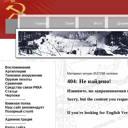
Главная
Танки
Фото
Докум
Воспоминания
Артиллерия
Материал читали 3537288 человек
Танковое вооружение
Оружие пехоты
404: Не найдено!
Сражения
Средства связи РККА
Извините, но запрашиваемая в
Статьи
Чертежи
Sorry, but the content you reque
------------------
Книжная полка
Наш сайт рекомендует
Позорный столб
If you're looking for English 
------------------
Администрация
------------------
Карта сайта