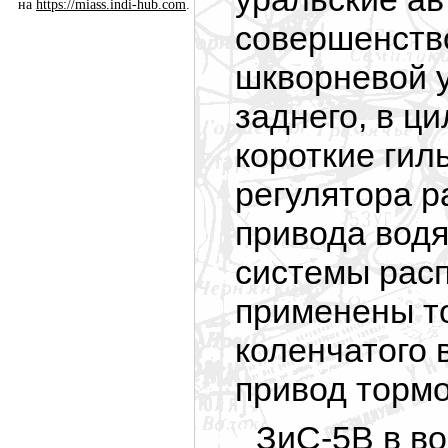
на
https://miass.indi-hub.com
.
совершенств
шкворневой у
заднего, в ц
короткие гил
регулятора р
привода водя
системы расп
применены т
коленчатого 
привод тормо
ЗиС-5В в в