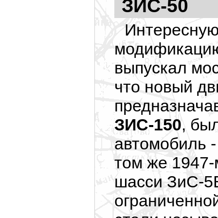
ЗИС-50
Интересную
модификацию
выпускал мос
что новый д
предназнача
ЗИС-150
, бы
автомобиль - 
том же 1947-
шасси ЗиС-5В
ограниченно