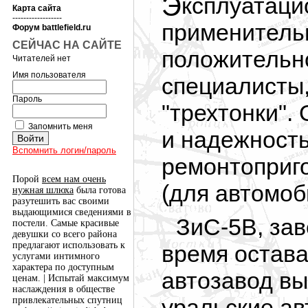
Эксплуатац
Карта сайта
------------------
применитель
Форум battlefield.ru
СЕЙЧАС НА САЙТЕ
положительн
Читателей нет
Имя пользователя
специалисты
Пароль
"трехтонки".
Запомнить меня
и надежность
Вспомнить логин/пароль
ремонтоприго
Порой
всем нам очень
(для автомоб
нужная шлюха
была готова
разутешить вас своими
выдающимися сведениями в
ЗиС-5В, зав
постели. Самые красивые
девушки со всего района
предлагают использовать к
время остава
услугами интимного
характера по доступным
автозавод вы
ценам. | Испытай максимум
наслаждения в обществе
уральские ав
привлекательных спутниц