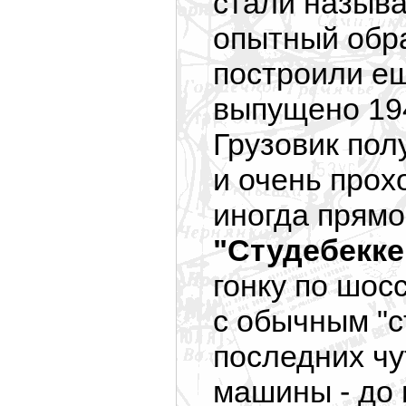
стали назыв
опытный обра
построили ещ
выпущено 194
Грузовик по
и очень про
иногда прямо
"Студебекк
гонку по шос
с обычным "с
последних чу
машины - до