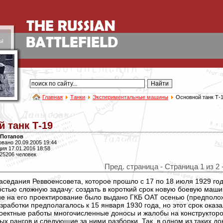
ы
Главная
Танки
Экспериментальные машины
Основной танк Т-
 танк Т-19
 Потапов
вано 20.09.2005 19:44
ия 17.01.2016 18:58
25206 человек
Пред. страница - Страница 1 из 2 
аседания Реввоенсовета, которое прошло с 17 по 18 июля 1929 го
тью сложную задачу: создать в короткий срок новую боевую маши
ие на его проектирование было выдано ГКБ ОАТ осенью (предполож
зработки предполагалось к 15 января 1930 года, но этот срок ока
оектные работы многочисленные доносы и жалобы на конструкторов
ых рангов и следующие за ними разборки. Так, в одном из таких д