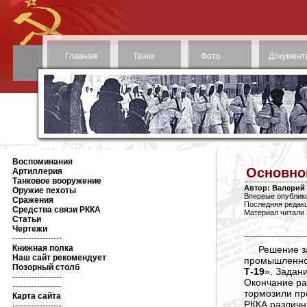
Главная
Танки
Фото
Документ
Воспоминания
Основной
Артиллерия
Танковое вооружение
Автор: Валерий
Оружие пехоты
Впервые опублико
Сражения
Последняя редакц
Средства связи РККА
Материал читали 
Статьи
Чертежи
------------------
Книжная полка
Решение з
Наш сайт рекомендует
промышленнос
Позорный столб
Т-19
». Задан
------------------
Окончание ра
------------------
тормозили пр
Карта сайта
РККА различн
------------------