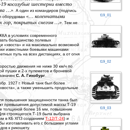
-19 косозубые шестерни вместо
тва …»
. А один из командиров (подпись
t19_01
«… коленчатыми
ыл оборудован
ях гор, покрытых снегом …»
. Тем не
ККА в условиях современного
евать большинство полевых
и «хвоста» и на максимально возможной
семи известными боевыми машинами
тных пуль на всех дистанциях, а от огня
t19_02
коростью движения не ниже 30 км/ч по
ой пушки и 2-х пулеметов и броневой
назначен
С. А. Гинзбург
.
бр. 1927 г. Новый танк был более
«хвоста», а также уменьшить продольные
 для повышения защищенности танка был
 факт превышения допустимой массы Т-19
t19_03
ние толщиной более 16 мм, повышение
Для строящегося Т-19 была выбрана
ым в КБ ХПЗ созданием
Т-12/Т-24
) и
обы изготавливать его с большими углами
дов к рикошету.