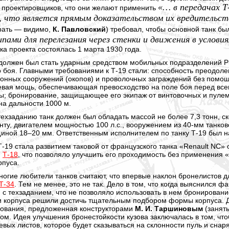
«… в передачах Т
 проектировщиков, что они желают применить
, что является прямым доказательством их вредительс
рать — видимо,
К. Павловский
) требовал, чтобы основной танк б
ипами для перелезания через стенки и движения в услови
ка проекта состоялась 1 марта 1930 года.
 должен был стать ударным средством мобильных подразделений Р
 боя. Главными требованиями к Т-19 стали: способность преодол
нных сооружений (окопов) и проволочных заграждений без помощ
невая мощь, обеспечивающая превосходство на поле боя перед в
ы; бронирование, защищающее его экипаж от винтовочных и пулеме
на дальности 1000 м.
техзаданию танк должен был обладать массой не более 7,3 тонн, с
нту, двигателем мощностью 100 л.с., вооружением из 40-мм танков
щиной
18–20 мм.
Ответственным исполнителем по танку Т-19 был 
-19 стала развитием таковой от французского танка «Renault NC» о
м
Т-18
, что позволяло улучшить его проходимость без применения 
рпуса.
ногие любители танков считают, что впервые наклон бронелистов
Т-34
. Тем не менее, это не так. Дело в том, что когда выяснился
 с техзаданием, что не позволяло использовать в нем бронирова
и корпуса решили достичь тщательным подбором формы корпуса. 
ования, предложенная конструкторами
М. И. Таршиновым
(занят
гом. Идея улучшения бронестойкости кузова заключалась в том, чт
вых листов, которое будет сказываться на склонности пуль и снаря