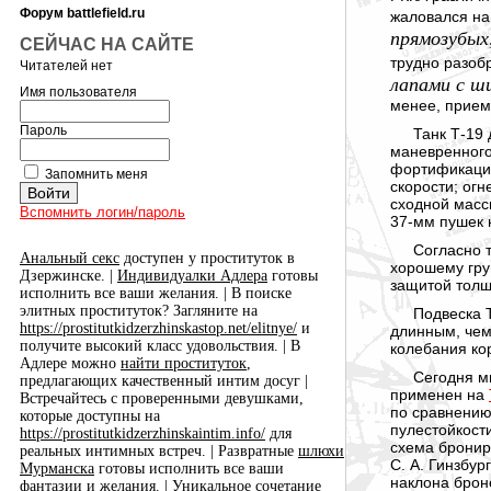
Форум battlefield.ru
жаловался на
прямозубых
СЕЙЧАС НА САЙТЕ
трудно разоб
Читателей нет
лапами с ш
Имя пользователя
менее, прием
Пароль
Танк Т-19
маневренного
фортификацио
Запомнить меня
скорости; ог
сходной масс
Вспомнить логин/пароль
37-мм пушек 
Согласно 
Анальный секс
доступен у проституток в
хорошему гру
Дзержинске. |
Индивидуалки Адлера
готовы
защитой тол
исполнить все ваши желания. | В поиске
элитных проституток? Загляните на
Подвеска Т
https://prostitutkidzerzhinskastop.net/elitnye/
и
длинным, че
получите высокий класс удовольствия. | В
колебания ко
Адлере можно
найти проституток
,
Сегодня м
предлагающих качественный интим досуг |
применен на
Встречайтесь с проверенными девушками,
по сравнению
которые доступны на
пулестойкост
https://prostitutkidzerzhinskaintim.info/
для
схема бронир
реальных интимных встреч. | Развратные
шлюхи
С. А. Гинзбур
Мурманска
готовы исполнить все ваши
наклона броне
фантазии и желания. | Уникальное сочетание