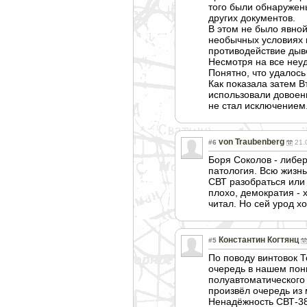
того были обнаружены
других документов.
В этом не было явно
необычных условиях 
противодействие дыв
Несмотря на все неу
Понятно, что удалось
Как показала затем В
использовали довоен
не стал исключением
von Traubenberg
#6
21.
Боря Соколов - либер
патология. Всю жизнь
СВТ разобраться или 
плохо, демократия - 
читал. Но сей урод хо
Константин Когтянц
#5
По поводу винтовок Т
очередь в нашем пони
полуавтоматичес
кого
произвёл очередь из 
Ненадёжность СВТ-38