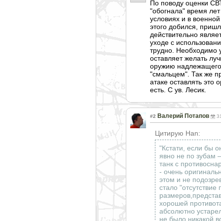
По поводу оценки СВТ
"обогнала" время лет
условиях и в военной
этого добился, пришл
действительно являет
уходе с использовани
трудно. Необходимо у
оставляет желать луч
оружию надлежащего 
"смальцем". Так же п
атаке оставлять это 
есть. С ув. Лесик.
Валерий Потапов
#2
3
Цитирую Han:
"Кстати, если бы 
явно не по зубам 
танк с противосна
- очень оригиналь
этом и не подозре
стало "отсутствие
размеров,предст
а
хорошей противот
абсолютно устарел
не было никакой в