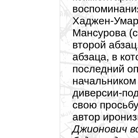
воспоминани
Хаджен-Ума
Мансурова (с
второй абзац
абзаца, в ко
последний оп
начальником
диверсии-под
свою просьбу
автор ирониз
Джионович в