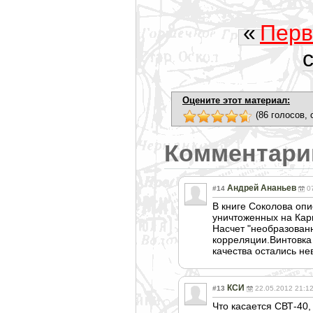
«
Перв
Оцените этот материал:
(86 голосов, 
Комментари
Андрей Ананьев
#14
0
В книге Соколова опи
уничтоженных на Кар
Насчет "необразован
корреляции.Винтовка
качества остались н
КСИ
#13
22.05.2012 21:1
Что касается СВТ-40