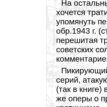
На остальны
хочется трати
упомянуть пе
обр.1943 г. (
перешитая т
советских со
комментарие
Пикирующий
серий, атаку
(так в книге)
же оперы о 