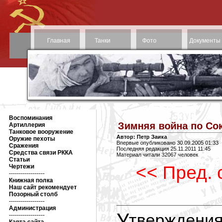
Главная
Танки
Фото
Документы
Воспоминания
Зимняя война по Со
Артиллерия
Танковое вооружение
Автор: Петр Заика
Оружие пехоты
Впервые опубликовано 30.09.2005 01:33
Сражения
Последняя редакция 25.11.2011 11:45
Средства связи РККА
Материал читали 32067 человек
Статьи
<< Пред. 
Чертежи
------------------
Книжная полка
Наш сайт рекомендует
Позорный столб
------------------
Администрация
Утверждения о боевой непригодности
------------------