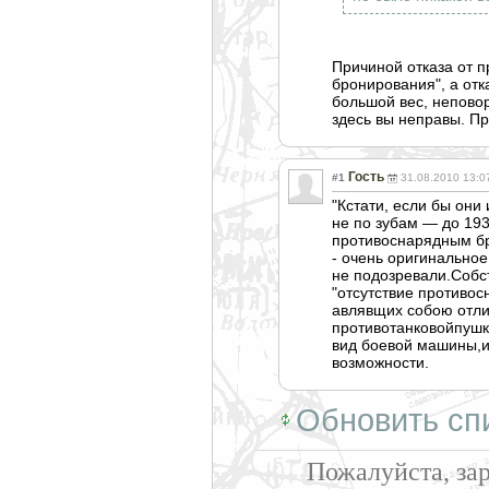
Причиной отказа от п
бронирования", а от
большой вес, непово
здесь вы неправы. Пр
Гость
#1
31.08.2010 13:0
"Кстати, если бы они
не по зубам — до 19
противоснарядны
м б
- очень оригинально
не подозревали.Собс
"отсутствие противо
авлявщих собою отли
противотанковой
пушк
вид боевой машины,и
возможности.
Обновить сп
Пожалуйста, за