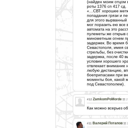
(найден моим отцом 
роты 1376 сп 417 сд.
«…СВТ хорошее метко
попадания грязи и пе
для этого вырванный 
мог поразить ею все 
автомата на это расс
пулеметы же открыв 
минометным огнем про
задержек. Во время 
Севастополя, имея с
стрельбы, без очистк
задержка, после 40 в
условии хорошего хра
отвлекает внимание н
любую дистанцию, впл
боеприпасами при вн
моменты боя, какой 
под Севастополем).
ZamkomPoMorde
#12
2
Как можно всерьез о
Валерий Потапов
#11