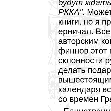
будут ждать
РККА"
. Может
книги, но я п
ерничал. Все
авторским ко
финнов этот 
склонности р
делать пода
вышестоящим
календаря в
со времен Гр