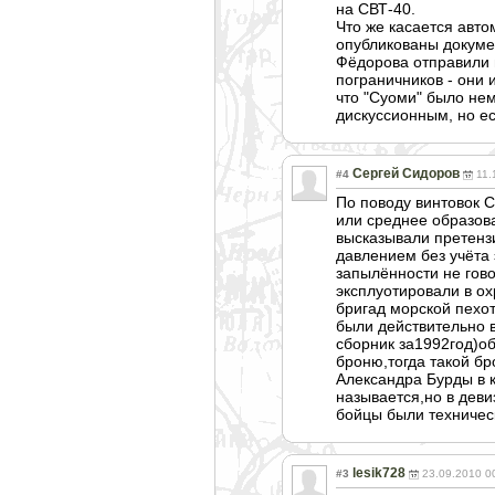
на СВТ-40.
Что же касается авто
опубликованы докумен
Фёдорова отправили н
пограничников - они 
что "Суоми" было не
дискуссионным, но ес
Сергей Сидоров
#4
11.
По поводу винтовок 
или среднее образов
высказывали претенз
давлением без учёта
запылённости не гов
эксплуотировали в о
бригад морской пехот
были действительно в
сборник за1992год)о
броню,тогда такой б
Александра Бурды в 
называется,но в деви
бойцы были техничес
lesik728
#3
23.09.2010 0