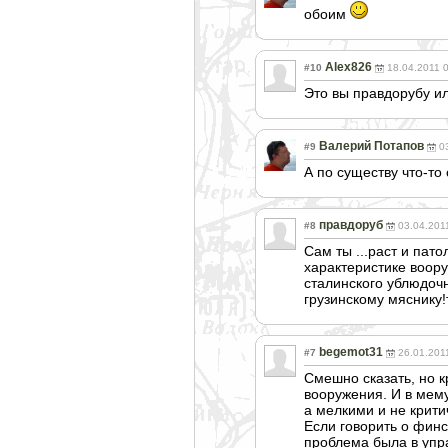
обоим
Alex826
#10
18.04.2011 
Это вы правдорубу и
Валерий Потапов
#9
0
А по существу что-то
правдоруб
#8
03.04.201
Сам ты ...раст и пато
характеристике воору
сталинского ублюдочн
грузинскому мяснику!
begemot31
#7
26.01.201
Смешно сказать, но 
вооружения. И в мему
а мелкими и не крит
Если говорить о финс
проблема была в упра