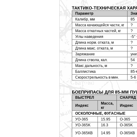
ТАКТИКО-ТЕХНИЧЕСКАЯ ХАР
Параметр
Зн
Калибр, мм
85
Масса качающейся части, кг
?
Масса откатных частей, кг
?
Углы наведения
-5°
Длина норм. отката, м
?
Длина макс. отката, м
?
Заряжание
уни
Длина ствола, кал.
54
Макс дальность, м
?
Баллистика
85-
Скорострельность в мин.
5-6
БОЕПРИПАСЫ ДЛЯ 85-ММ ПУШЕК
ВЫСТРЕЛ
СНАРЯД
Масса,
Индекс
Индекс
кг
ОСКОЛОЧНЫЕ, ФУГАСНЫЕ
УО-365
15.95
O-365
УО-365K
16.3
O-365K
УО-365КВ
14.95
O-365КВ