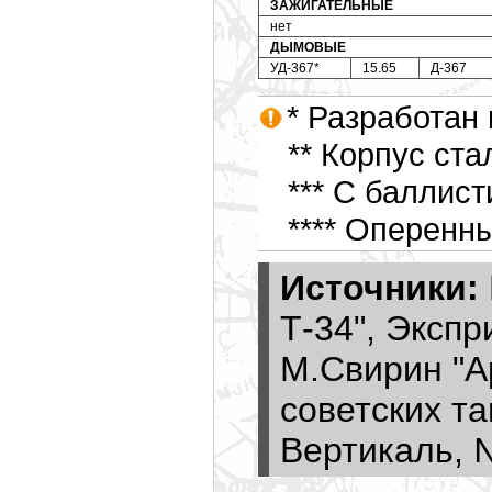
ЗАЖИГАТЕЛЬНЫЕ
нет
ДЫМОВЫЕ
УД-367*
15.65
Д-367
* Разработан
** Корпус ста
*** С баллис
**** Оперенн
Источники:
Т-34", Экспр
М.Свирин "А
советских та
Вертикаль, 