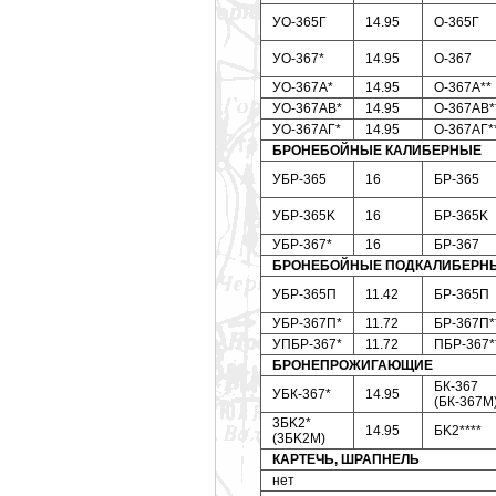
УО-365Г
14.95
O-365Г
УО-367*
14.95
O-367
УО-367A*
14.95
O-367A**
УО-367АВ*
14.95
O-367АВ*
УО-367АГ*
14.95
O-367АГ*
БРОНЕБОЙНЫЕ КАЛИБЕРНЫЕ
УБР-365
16
БР-365
УБР-365K
16
БР-365K
УБР-367*
16
БР-367
БРОНЕБОЙНЫЕ ПОДКАЛИБЕРН
УБР-365П
11.42
БР-365П
УБР-367П*
11.72
БР-367П*
УПБР-367*
11.72
ПБР-367*
БРОНЕПРОЖИГАЮЩИЕ
БК-367
УБК-367*
14.95
(БК-367M
3БK2*
14.95
БK2****
(3БK2M)
КАРТЕЧЬ, ШРАПНЕЛЬ
нет