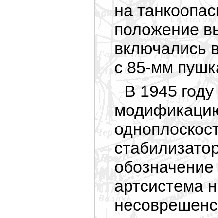
на танкоопас
положение в
включались в
с 85-мм пушк
В 1945 год
модификацию
одноплоскос
стабилизатор
обозначение
артсистема н
несоврешенст