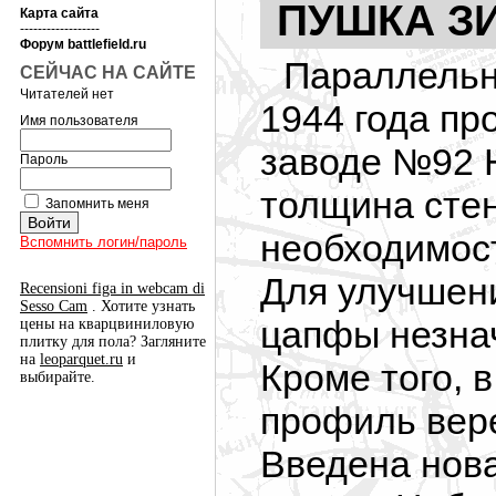
ПУШКА ЗИ
Карта сайта
------------------
Форум battlefield.ru
Параллельно
СЕЙЧАС НА САЙТЕ
Читателей нет
1944 года пр
Имя пользователя
заводе №92 
Пароль
толщина стен
Запомнить меня
необходимост
Вспомнить логин/пароль
Для улучшени
Recensioni figa in webcam di
Sesso Cam
. Хотите узнать
цапфы незна
цены на кварцвиниловую
плитку для пола? Загляните
на
leoparquet.ru
и
Кроме того, 
выбирайте.
профиль вере
Введена нова