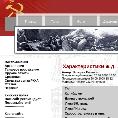
Главная
Танки
Фото
Документ
Воспоминания
Характеристики ж.д.
Артиллерия
Танковое вооружение
Автор: Валерий Потапов
Оружие пехоты
Впервые опубликовано 23.09.2005 14:58
Сражения
Последняя редакция 30.09.2009 18:12
Средства связи РККА
Материал читали 22244 человек
Статьи
Чертежи
Тип
------------------
Калибр, мм
Книжная полка
Длина ствола, клб
Наш сайт рекомендует
Позорный столб
Углы ВН, град.
------------------
Углы ГН, град.
------------------
Скорострельность в мин.
Карта сайта
------------------