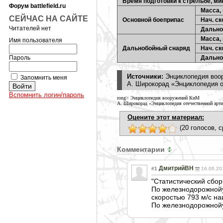
Время подготовки к стрельбе, ми
Форум battlefield.ru
Масса, 
СЕЙЧАС НА САЙТЕ
Основной боеприпас
Нач. ск
Читателей нет
Дально
Масса, 
Имя пользователя
Дальнобойный снаряд
Нач. ск
Пароль
Дально
Источники:
Энциклопедия воо
Запомнить меня
А. Широкорад «Энциклопедия о
Вспомнить логин/пароль
rong> Энциклопедия вооружений КиМ
А. Широкорад «Энциклопедия отечественной арти
Оцените этот материал:
(20 голосов, с
Комментарии
ДмитрийВН
#1
16.06.20
"Статистический сбо
По железнодорожной
скоростью 793 м/с н
По железнодорожной