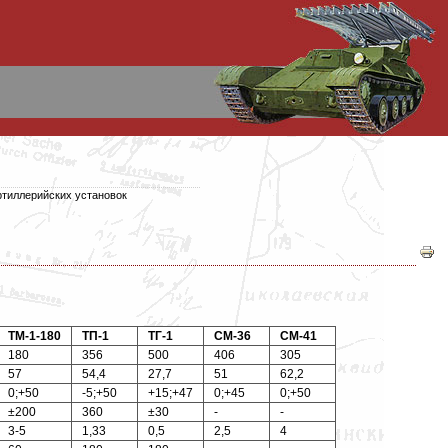
ртиллерийских установок
ТМ-1-180
ТП-1
ТГ-1
СМ-36
СМ-41
180
356
500
406
305
57
54,4
27,7
51
62,2
0;+50
-5;+50
+15;+47
0;+45
0;+50
±200
360
±30
-
-
3-5
1,33
0,5
2,5
4