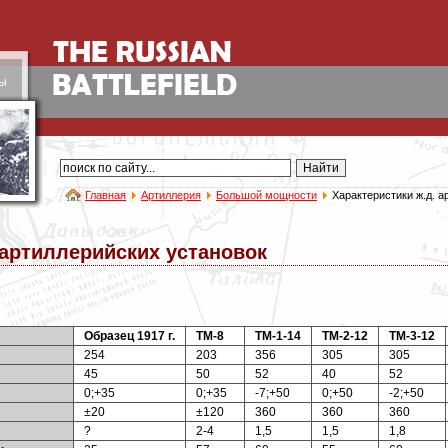
ы
Главная
Артиллерия
Большой мощности
Характеристики ж.д. а
 артиллерийских установок
Образец 1917 г.
ТМ-8
ТМ-1-14
ТМ-2-12
ТМ-3-12
254
203
356
305
305
45
50
52
40
52
0;+35
0;+35
-7;+50
0;+50
-2;+50
±20
±120
360
360
360
?
2-4
1,5
1,5
1,8