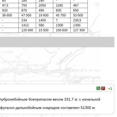
60
180
180
-
-
97,5
750
2050
1180
467
920
870
490
830
650
38 600
47 500
19 600
45 700
53 000
-
234
1450
?
230,5
-
1412
580
1300
1300
-
120 000
23 500
100 600
127 300
+1
лубронебойным боеприпасом весом 331,7 кг. с начальной
 фугасно-дальнобойным снарядом составляет 51300 м.