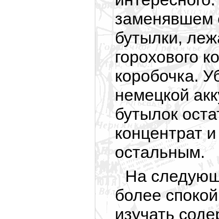
заменявшем с
бутылки, леж
горохового к
коробочка. У
немецкой акк
бутылок оста
концентрат и
остальным.
На следующ
более спокойн
изучать соде