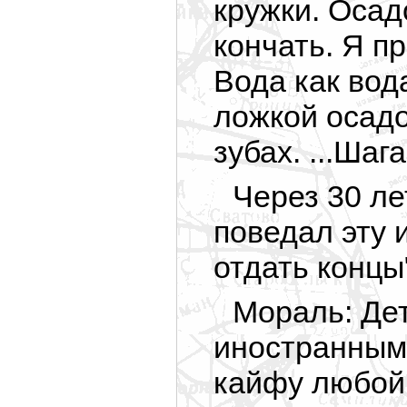
кружки. Осад
кончать. Я п
Вода как вод
ложкой осадо
зубах. ...Шаг
Через 30 ле
поведал эту 
отдать концы
Мораль: Де
иностранными
кайфу любой