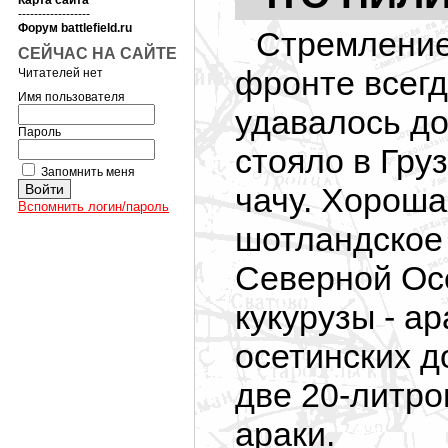
Карта сайта
------------------
Форум battlefield.ru
Стремление
СЕЙЧАС НА САЙТЕ
фронте всегд
Читателей нет
Имя пользователя
удавалось до
Пароль
стояло в Гру
Запомнить меня
чачу. Хороша
Вспомнить логин/пароль
шотландское 
Северной Осе
кукурузы - а
осетинских д
две 20-литро
араки.