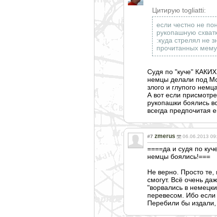
Цитирую togliatti:
если честно не по
рукопашную схватку
:куда стрелял не з
прочитанных мему
Судя по "куче" КАКИХ
немцы делали под Мо
злого и глупого немца
А вот если присмотр
рукопашки боялись вс
всегда предпочитая е
zmerus
#7
06.06.2013 09
====да и судя по ку
немцы боялись!===
Не верно. Просто те, 
смогут. Всё очень да
"ворвались в немецк
перевесом. Ибо если 
Перебили бы издали, 