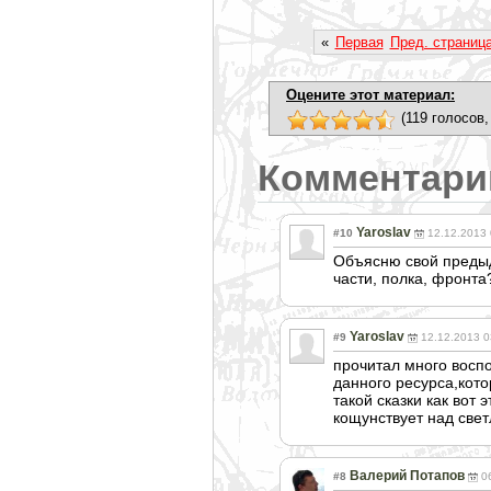
«
Первая
Пред. страниц
Оцените этот материал:
(119 голосов,
Комментари
Yaroslav
#10
12.12.2013 
Объясню свой предыд
части, полка, фронта
Yaroslav
#9
12.12.2013 0
прочитал много воспо
данного ресурса,кото
такой сказки как вот 
кощунствует над све
Валерий Потапов
#8
0