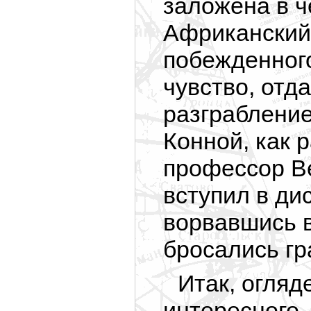
заложена в ч
Африканский
побежденного
чувство, отд
разграблени
Конной, как 
профессор Ве
вступил в ди
ворвавшись 
бросались гр
Итак, огляд
интересного.