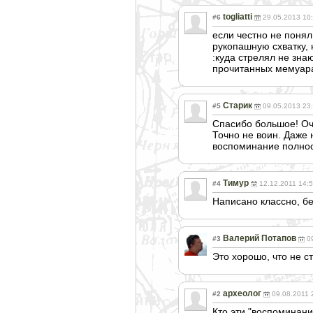
togliatti
#6
29.05.2013 10
если честно не понял
рукопашную схватку, н
:куда стрелял не знаю
прочитанных мемуар
Старик
#5
09.05.2013 23
Спасибо большое! Оч
Точно не воин. Даже 
воспоминание полност
Тимур
#4
12.12.2011 14:
Написано классно, б
Валерий Потапов
#3
0
Это хорошо, что не с
археолог
#2
09.08.2011 
Кто эти "воспоминани