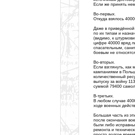
Если же принять нем
Во-первых.
Откуда взялось 400
Даже в приведённой 
по их типам и назна
(видимо, к штурмов
цифре 40000 вряд ли
спасательным, сани
боевым не относятся
Во-вторых.
Если взглянуть, как
кампаниями в Польше
количественный ресу
выпуску за войну 11
суммой 79400 самол
В-третьих.
В любом случае 400
ходе военных действ
Большая часть из эт
после окончания вое
были либо исправны
ремонта и техническ
просто долгое врем