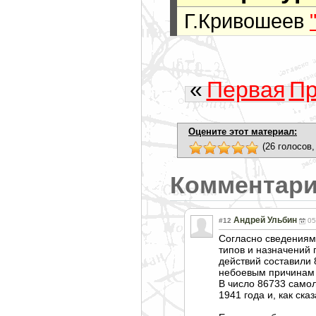
Г.Кривошеев
«
Первая
Пр
Оцените этот материал:
(26 голосов,
Комментар
Андрей Ульбин
#12
05
Согласно сведениям 
типов и назначений 
действий составили 
небоевым причинам и
В число 86733 самол
1941 года и, как ска