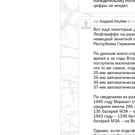
победительниц после
цифры не входят.
Андрей Ульбин
#11
05
Вот ещё некоторые 
Люфтваффе на разных
немецкой зенитной 
Республики Германии
По данным книги-спр
время и за годы Вт
поступила малокалиб
что то же самое, отд
20-мм автоматическ
25-мм автоматическ
30-мм автоматическ
37-мм автоматическ
По сведениям из раз
1940 году Вермахт 
среднем имели 286 с
135 батарей МЗА – н
1943 году – 1338 ба
батарей МЗА – на Во
Однако, если подсчё