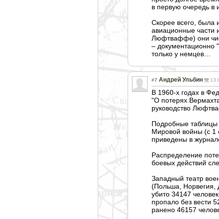
в первую очередь в 
Скорее всего, была 
авиационные части 
Люфтваффе) они чис
– документационно "
только у немцев…
Андрей Ульбин
#7
13.
В 1960-х годах в Фе
"О потерях Вермахта 
руководство Люфтва
Подробные таблицы 
Мировой войны (с 1 
приведены в журнале
Распределение поте
боевых действий сл
Западный театр воен
(Польша, Норвегия, 
убито 34147 человек
пропало без вести 5
ранено 46157 челове