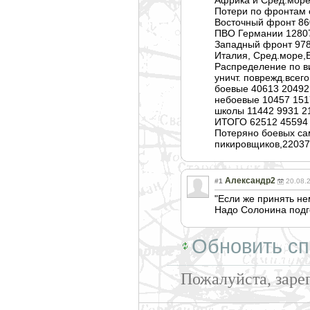
Потери по фронтам с 
Восточный фронт 86
ПВО Германии 1280
Западный фронт 978
Италия, Сред.море,
Распределение по в
уничт. поврежд.всего
боевые 40613 20492
небоевые 10457 151
школы 11442 9931 2
ИТОГО 62512 45594
Потеряно боевых сам
пикировщиков,22
037
Александр2
#1
20.08.
"Если же принять н
Надо Солонина подго
Обновить сп
Пожалуйста, заре