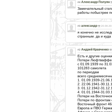
Александр Полуян
#4
Замечательный стати
работы побыстрее п
александр
#3
20.09.20
я конечно не исслед
странным. да и куда
Андрей Кравченко
#2
Есть и другие оценк
Потери Люфтваффе
с 01.09.1939 по 31.0
101283 самолета
по периодам
всего среднемесячн
1. 01.09.1939-21.06
2. 22.06.1941-30.11
3. 01.12.1942-31.12
4. 01.01.1944-31.03
Потери на Восточном
Потери по фронтам с 
Восточный фронт 46
Европа и ПВО Герма
Африка и Сред.море