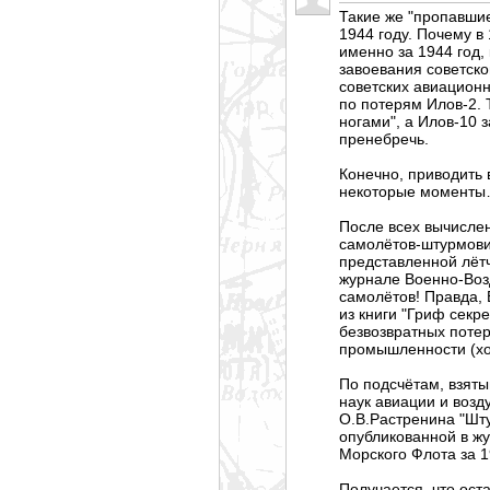
Такие же "пропавшие
1944 году. Почему в
именно за 1944 год,
завоевания советско
советских авиационн
по потерям Илов-2. 
ногами", а Илов-10 
пренебречь.
Конечно, приводить 
некоторые момент
После всех вычисле
самолётов-штурмовик
представленной лёт
журнале Военно-Возд
самолётов! Правда, 
из книги "Гриф секр
безвозвратных поте
промышленности (хо
По подсчётам, взяты
наук авиации и воз
О.В.Растренина "Шт
опубликованной в жу
Морского Флота за 
Получается, что ос