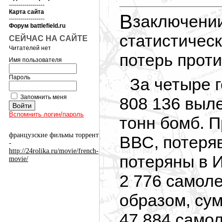
------------------
Карта сайта
В заключении хотелось бы привести некоторые
------------------
Форум battlefield.ru
статистичес
СЕЙЧАС НА САЙТЕ
Читателей нет
потерь прот
Имя пользователя
Пароль
За четыре 
Запомнить меня
808 136 выле
Вспомнить логин/пароль
тонн бомб. П
французские фильмы торрент
ВВС, потеряв
-
http://24rolika.ru/movie/french-
потеряны в 
movie/
2 776 самол
образом, су
47 884 самол