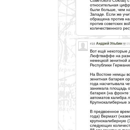
Советского Союза) 
относительная цифра
были больше, чем на
Западе. Если же уч
обращена против на
против советских во
количественного рес
Андрей Ульбин
#10
05
Вот ещё некоторые 
Люфтваффе на разных
немецкой зенитной 
Республики Германии
На Востоке немцы в
зенитная батарея ор
года насчитывала че
занимала площадь от
батарея (на фронте 
автоматов калибра л
Крупнокалиберны
е 
В предвоенное время
года) Вермахт (наз
крупнокалиберну
ю (
следующих количест
88-мм зенитные пуш