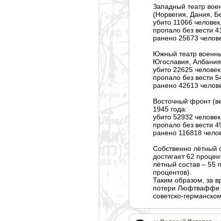
Западный театр воен
(Норвегия, Дания, Б
убито 11066 человек
пропало без вести 4
ранено 25673 челове
Южный театр военны
Югославия, Албания
убито 22625 человек
пропало без вести 5
ранено 42613 челове
Восточный фронт (в
1945 года:
убито 52932 человек
пропало без вести 4
ранено 116818 челов
Собственно лётный с
достигает 62 процен
лётный состав – 55 
процентов).
Таким образом, за в
потери Люфтваффе на
советско-германском