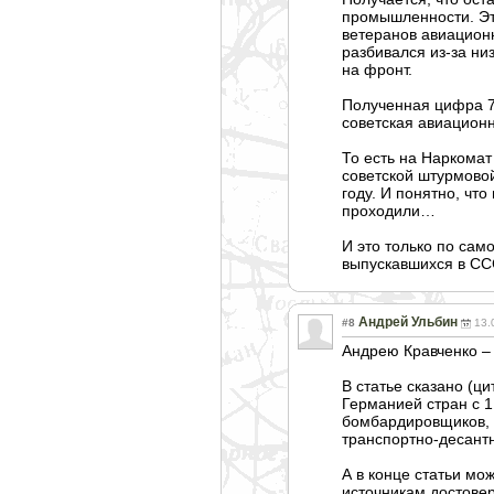
промышленности. Эт
ветеранов авиационн
разбивался из-за ни
на фронт.
Полученная цифра 7
советская авиацион
То есть на Наркома
советской штурмово
году. И понятно, чт
проходили…
И это только по са
выпускавшихся в СС
Андрей Ульбин
#8
13.
Андрею Кравченко – 
В статье сказано (
Германией стран с 1
бомбардировщико
в,
транспортно-десантн
А в конце статьи мо
источникам достовер