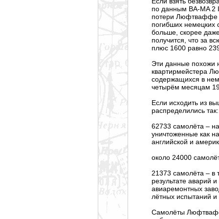
Если взять безвозвр
по данным BA-MA 2 I
потери Люфтваффе з
погибших немецких с
больше, скорее даже
получится, что за в
плюс 1600 равно 239
Эти данные похожи н
квартирмейстера Лю
содержащихся в неме
четырём месяцам 19
Если исходить из в
распределились так:
62733 самолёта – на
уничтоженные как на
английской и америк
около 24000 самолёт
21373 самолёта – в 
результате аварий и
авиаремонтных завод
лётных испытаний и з
Самолёты Люфтваффе