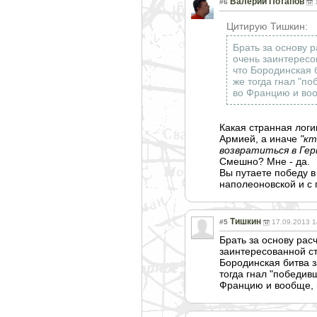
Валерий Потапов
#6
Цитирую Тишкин:
Брать за основу 
очень заинтересо
что Бородинская 
же тогда гнал "п
во Францию и воо
Какая странная логи
Армией, а иначе
"кт
возвратиться в Герм
Смешно? Мне - да.
Вы путаете победу в
наполеоновской и с 
Тишкин
#5
17.09.2013 1
Брать за основу рас
заинтересованно
й с
Бородинская битва з
тогда гнал "победив
Францию и вообще, п