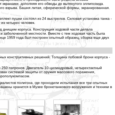
 экранами, дополняя его обводы до вытянутого эллипсоида.
ого взрыва. Башня литая, сферической формы, экранированная.
плект пушки состоял из 24 выстрелов. Силовая установка танка -
 из четырех человек.
д днищем корпуса. Конструкция ходовой части делала
и заболоченной местности. Вместе с тем ходовая часть была
конце 1959 года был построен опытный образец, сборка еще двух
льных конструктивных решений. Толщина лобовой брони корпуса -
и 250 патронов. Двигатель 10-цилиндровый, четырехтактный
дован системой защиты от оружия массового поражения,
ирополукомпасом.
иалистов полигона, где проходили испытания все три опытных
машины хранится в Музее бронетанкового вооружения и техники в