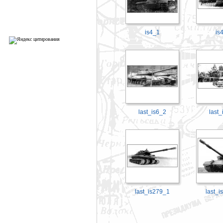
is4_1
is
last_is6_2
last_
last_is279_1
last_i