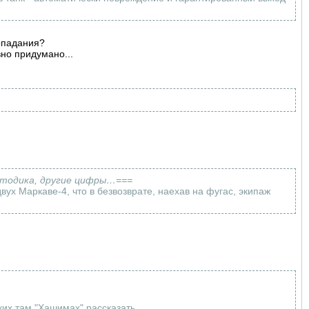
попадания?
но придумано...
методика, другие цифры…===
вух Маркаве-4, что в безвозврате, наехав на фугас, экипаж
ких там "Хашимах" рассказать...