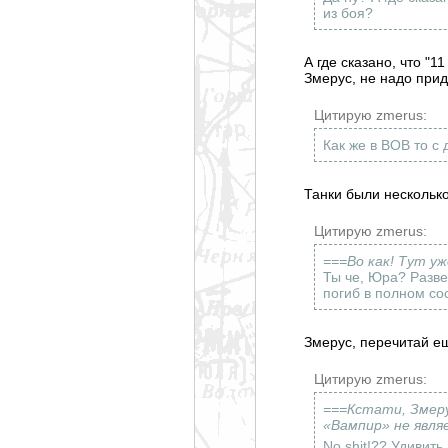
из боя?
А где сказано, что "
Змерус, не надо прид
Цитирую zmerus:
Как же в ВОВ то с
Танки были несколько
Цитирую zmerus:
===Во как! Тут у
Ты че, Юра? Разве 
погиб в полном со
Змерус, перечитай ещ
Цитирую zmerus:
===Кстати, Змеру
«Вампир» не явля
No shit!?? Удивит