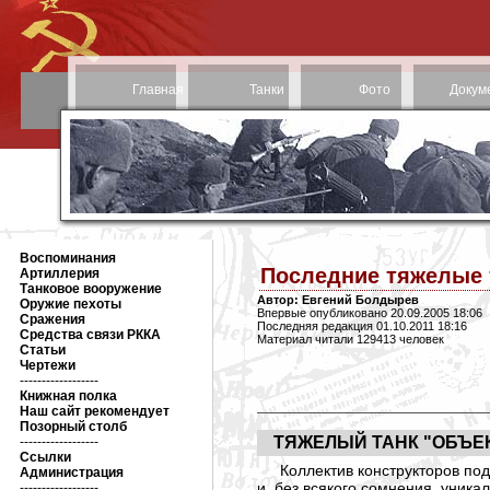
Главная
Танки
Фото
Докум
Воспоминания
Последние тяжелые 
Артиллерия
Танковое вооружение
Автор: Евгений Болдырев
Оружие пехоты
Впервые опубликовано 20.09.2005 18:06
Сражения
Последняя редакция 01.10.2011 18:16
Средства связи РККА
Материал читали 129413 человек
Статьи
Чертежи
------------------
Книжная полка
Наш сайт рекомендует
Позорный столб
ТЯЖЕЛЫЙ ТАНК "ОБЪЕК
------------------
Ссылки
Коллектив конструкторов по
Администрация
и, без всякого сомнения, уник
------------------