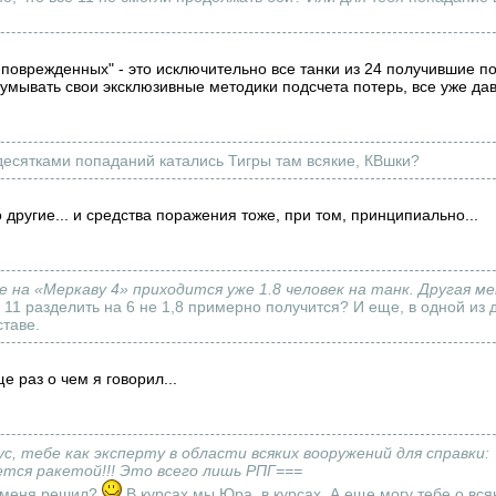
11 поврежденных" - это исключительно все танки из 24 получившие 
умывать свои эксклюзивные методики подсчета потерь, все уже дав
 десятками попаданий катались Тигры там всякие, КВшки?
 другие... и средства поражения тоже, при том, принципиально...
же на «Меркаву 4» приходится уже 1.8 человек на танк. Другая 
11 разделить на 6 не 1,8 примерно получится? И еще, в одной из д
ставе.
е раз о чем я говорил...
с, тебе как эксперту в области всяких вооружений для справки:
ется ракетой!!! Это всего лишь РПГ===
ь меня решил?
В курсах мы Юра, в курсах. А еще могу тебе о вся