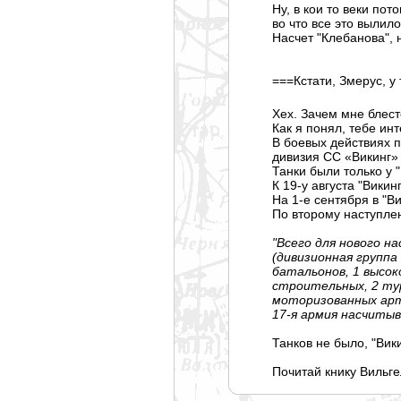
Ну, в кои то веки по
во что все это вылил
Насчет "Клебанова", 
===Кстати, Змерус, у
Хех. Зачем мне блес
Как я понял, тебе ин
В боевых действиях п
дивизия СС «Викинг»
Танки были только у 
К 19-у августа "Вики
На 1-е сентября в "Ви
По второму наступле
"Всего для нового на
(дивизионная группа
батальонов, 1 высок
строительных, 2 ту
моторизованных арт
17-я армия насчитыв
Танков не было, "Вики
Почитай книку Вильге