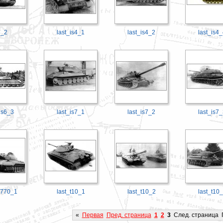
4_2
last_is4_1
last_is4_2
last_is4
is6_3
last_is7_1
last_is7_2
last_is7
s770_1
last_t10_1
last_t10_2
last_t10
«
Первая
Пред. страница
1
2
3
След. страница