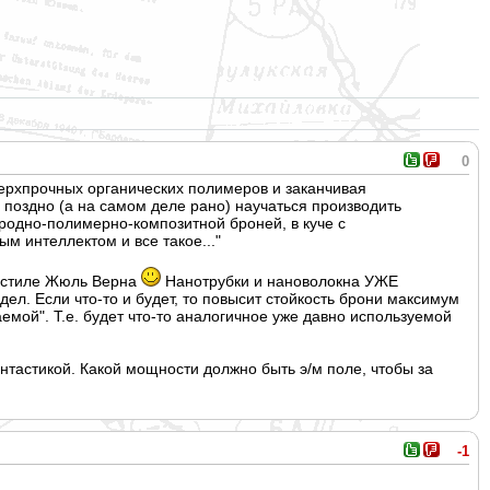
0
верхпрочных органических полимеров и заканчивая
 поздно (а на самом деле рано) научаться производить
родно-полимерно-композитной броней, в куче с
ым интеллектом и все такое..."
в стиле Жюль Верна
Нанотрубки и нановолокна УЖЕ
ел. Если что-то и будет, то повысит стойкость брони максимум
аемой". Т.е. будет что-то аналогичное уже давно используемой
антастикой. Какой мощности должно быть э/м поле, чтобы за
-1