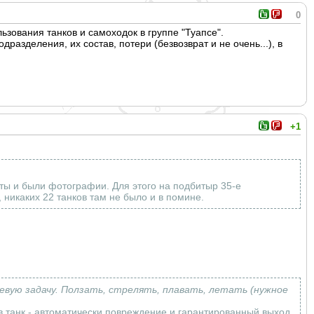
0
ьзования танков и самоходок в группе "Туапсе".
азделения, их состав, потери (безвозврат и не очень...), в
+1
нты и были фотографии. Для этого на подбитыр 35-е
никаких 22 танков там не было и в помине.
оевую задачу. Ползать, стрелять, плавать, летать (нужное
 в танк - автоматически повреждение и гарантированный выход