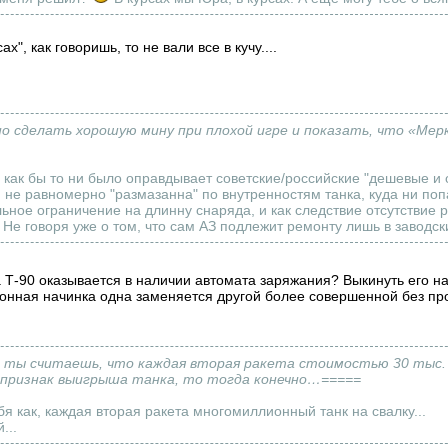
ах", как говоришь, то не вали все в кучу....
но сделать хорошую мину при плохой игре и показать, что «Мерк
 как бы то ни было оправдывает советские/российские "дешевые и 
и не равномерно "размазанна" по внутренностям танка, куда ни поп
ное ограничение на длинну снаряда, и как следствие отсутствие 
 Не говоря уже о том, что сам АЗ подлежит ремонту лишь в заводск
 Т-90 оказывается в наличии автомата заряжания? Выкинуть его на
ронная начинка одна заменяется другой более совершенной без про
, ты считаешь, что каждая вторая ракета стоимостью 30 тыс.
 признак выигрыша танка, то тогда конечно…=====
ебя как, каждая вторая ракета многомиллионный танк на свалку...
...