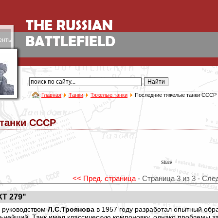
енты
Главная
Танки
Тяжелые танки
Последние тяжелые танки СССР
танки СССР
Share
<< Пред. страница
- Страница 3 из 3 - Сле
Т 279"
д руководством
Л.С.Троянова
в 1957 году разработал опытный обра
альнейший. Танк имел классическую компоновку, однако проблемы