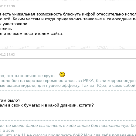
2012 17:30
бя есть уникальная возможность блеснуть инфой относительно испол
 всё. Каким частям и когда придавались танковые и самоходные подр
 участвовали...
делись.
я и ко всем посетителям сайта.
2012 14:03
а, это ты конечно же круто...
 поле боя на короткое время осталось за РККА, были корреспонде
е шашки кидали, для пущего эффекту. Так вот Юра, и само собой, 
 там было?
али в своих бумагах и в какой дивизии, кстати?
ие, не могли далее выполнять в ходе этого боя поставленную б
 и всё!===
ано, что все 11 не смогли продолжать бой? Или для тебя попадание