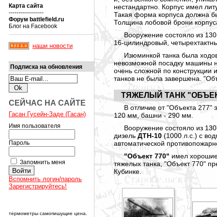
Карта сайта
нестандартно. Корпус имел ли
------------------
Такая форма корпуса должна б
Форум battlefield.ru
Толщина лобовой брони корпуса
Блог на Facebook
Вооружение состояло из 130
16-цилиндровый, четырехтактн
наши новости
Изюминкой танка была ходов
невозможной посадку машины на
Подписка на обновления
очень сложной по конструкции и
танков не была завершена. "Объ
ТЯЖЕЛЫЙ ТАНК "ОБЪЕК
СЕЙЧАС НА САЙТЕ
В отличие от "Объекта 277" 
Гасан Гусейн-Заде (Гасан)
120 мм, башни - 290 мм.
Имя пользователя
Вооружение состояло из 130
дизель
ДТН-10
(1000 л.с.) с в
Пароль
автоматической противопожарн
"Объект 770"
имел хорошие 
Запомнить меня
тяжелых танка, "Объект 770" п
Кубинке.
Вспомнить логин/пароль
Зарегистрируйтесь!
термометры самопишущие цена.