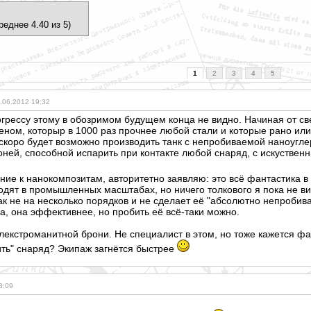
реднее 4.40 из 5)
1
2
3
4
5
.06.2012 19:32
рогрессу этому в обозримом будущем конца не видно. Начиная от с
ном, которыр в 1000 раз прочнее любой стали и которые рано или
 скоро будет возможно производить танк с непробиваемой наноугле
оней, способной испарить при контакте любой снаряд, с искуственн
ие к нанокомпозитам, авторитетно заявляю: это всё фантастика 
одят в промышленных масштабах, но ничего толкового я пока не вид
икак не на несколько порядков и не сделает её "абсолютно непробив
а, она эффективнее, но пробить её всё-таки можно.
элекстроманитно
й брони. Не специалист в этом, но тоже кажется ф
ить" снаряд? Экипаж загнётся быстрее
3:09