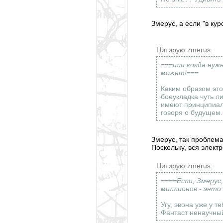
Змерус, а если "в курс
Цитирую zmerus:
===или когда нуж
может!===
Каким образом это
боеукладка чуть л
имеют принципиаль
говоря о будущем.
Змерус, так проблема
Поскольку, вся элект
Цитирую zmerus:
====Если, Змерус
миллионов - энто
Угу, эвона уже у т
Фантаст ненаучный