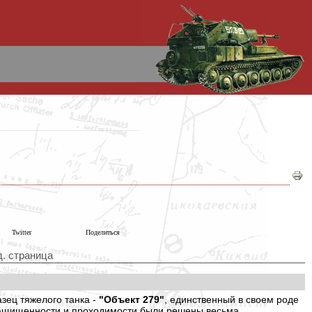
Twitter
Поделиться
д. страница
зец тяжелого танка -
"Объект 279"
, единственный в своем роде
 защищенности и проходимости были решены весьма