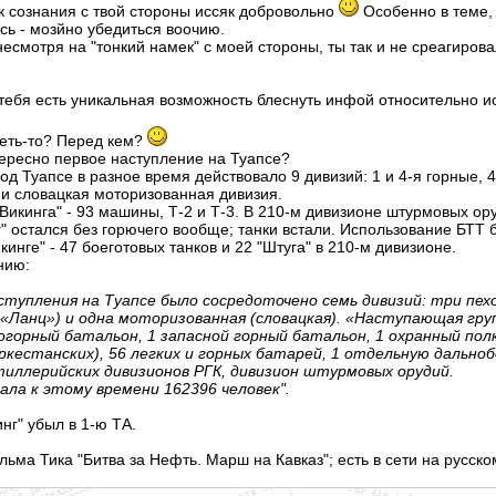
ток сознания с твой стороны иссяк добровольно
Особенно в теме, 
ось - мозйно убедиться воочию.
несмотря на "тонкий намек" с моей стороны, ты так и не среагирова
 тебя есть уникальная возможность блеснуть инфой относительно ис
теть-то? Перед кем?
тересно первое наступление на Туапсе?
од Туапсе в разное время действовало 9 дивизий: 1 и 4-я горные, 4
 и словацкая моторизованная дивизия.
"Викинга" - 93 машины, Т-2 и Т-3. В 210-м дивизионе штурмовых ор
нг" остался без горючего вообще; танки встали. Использование БТ
кинге" - 47 боеготовых танков и 22 "Штуга" в 210-м дивизионе.
нию:
ступления на Туапсе было сосредоточено семь дивизий: три пехотн
 «Ланц») и одна моторизованная (словацкая). «Наступающая груп
огорный батальон, 1 запасной горный батальон, 1 охранный полк,
ркестанских), 56 легких и горных батарей, 1 отдельную дальн
иллерийских дивизионов РГК, дивизион штурмовых орудий.
ала к этому времени 162396 человек".
нг" убыл в 1-ю ТА.
льма Тика "Битва за Нефть. Марш на Кавказ"; есть в сети на русско