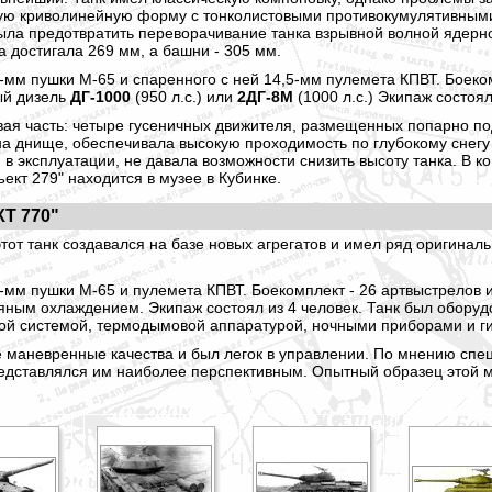
тую криволинейную форму с тонколистовыми противокумулятивными
ыла предотвратить переворачивание танка взрывной волной ядерн
 достигала 269 мм, а башни - 305 мм.
-мм пушки М-65 и спаренного с ней 14,5-мм пулемета КПВТ. Боеком
ый дизель
ДГ-1000
(950 л.с.) или
2ДГ-8М
(1000 л.с.) Экипаж состоял
ая часть: четыре гусеничных движителя, размещенных попарно по
 днище, обеспечивала высокую проходимость по глубокому снегу 
 в эксплуатации, не давала возможности снизить высоту танка. В 
ект 279" находится в музее в Кубинке.
Т 770"
этот танк создавался на базе новых агрегатов и имел ряд оригина
-мм пушки М-65 и пулемета КПВТ. Боекомплект - 26 артвыстрелов 
одяным охлаждением. Экипаж состоял из 4 человек. Танк был обору
ой системой, термодымовой аппаратурой, ночными приборами и г
маневренные качества и был легок в управлении. По мнению спец
редставлялся им наиболее перспективным. Опытный образец этой 