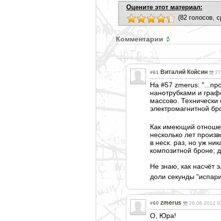
Оцените этот материал:
(82 голосов, с
Комментарии
Виталий Койсин
#61
27
На #57 zmerus: "...п
нанотрубками и графе
массово. Технически
электромагнитно
й бр
Как имеющий отношен
несколько лет произв
в неск. раз, но уж н
композитной броне; д
Не знаю, как насчёт 
доли секунды "испар
zmerus
#60
26.06.2012 0
О, Юра!