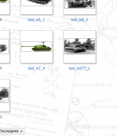
_4
last_is5_1
last_is6_1
_3
last_is7_4
last_is277_1
_3
Последняя
»