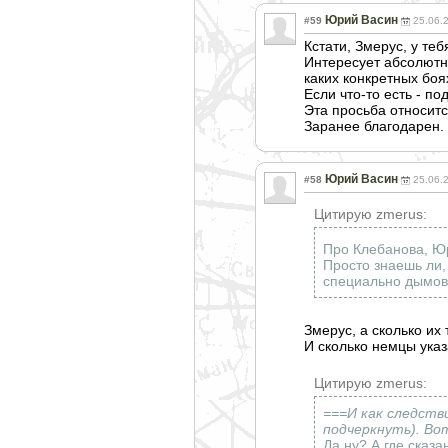
Юрий Васин
#59
25.06.
Кстати, Змерус, у те
Интересует абсолютно
каких конкретных боях
Если что-то есть - по
Эта просьба относитс
Заранее благодарен.
Юрий Васин
#58
25.06.
Цитирую zmerus:
Про Клебанова, Юр
Просто знаешь ли,
специально дымовы
Змерус, а сколько их
И сколько немцы указ
Цитирую zmerus:
===И как следств
подчеркнуть). Вот
Да ну? А где сказ