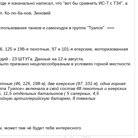
где я изначально написал, что "вот бы сравнить ИС-7 с Т34", а
л. Ко-ло-ба-нов, Зиновий.
пользования танков и самоходок в группе "Туапсе". ===
6, 125 и 198-я пехотные, 97 и 101-я егерские, моторизованная
удий - 23 ШТУГа. Данные на 12-е августа.
Т было признано нецелесообразны
м в условиях горной местности.
ые (46, 125, 198-я), две егерские (97, 101-я), одна горная
па Туапсе» включала в свой состав 48 пехотных и егерских
 11,5 отдельных батальонов ( 5 саперных, 4,5
обойную артиллерийскую батарею, 8 тяжелых
м, может там чё будет тебе интересного.