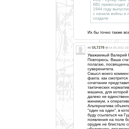
КВ1 превосходит. Д
1944 году выпусти
с начала войны и 
создали
Их бы точно также вс
UL7276
#6
04.05.2011 20
Уважаемый Валерий 
Повторюсь: Ваша стат
полагаю, посвященны
суверенитета.
Смысл моего коммента
факта: как смотритс
сочетании представи
тактических норматив
машина, для которой 
далеко не единственн
минимум, к оператив
Альтернатива объекти
"один на один", в ко
буду ссылаться на Гу
появления на поле б
орудие не блистало 
убедившись предвари