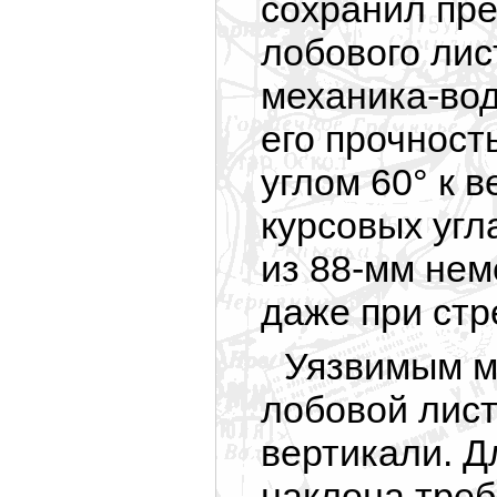
сохранил пр
лобового ли
механика-вод
его прочност
углом 60° к 
курсовых угл
из 88-мм нем
даже при стр
Уязвимым м
лобовой лист
вертикали. Д
наклона тре