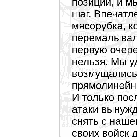
позиции, и м
шаг. Впечатл
мясорубка, к
перемалывала
первую очер
нельзя. Мы у
возмущались 
прямолинейно
И только пос
атаки вынужд
снять с наше
своих войск 