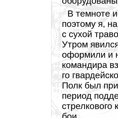
оборудованы
В темноте и
поэтому я, н
с сухой траво
Утром явился
оформили и 
командира вз
го гвардейск
Полк был при
период подде
стрелкового 
бои.