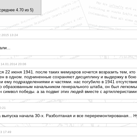
среднее 4.70 из 5)
2.2015 13:24
али...
14.01.2014 20:06
тся 22 июня 1941. после таких мемуаров хочется возразить тем, кт
н в одном. подчиненные сохраняют дисциплину и выдержку в бою т
и ему подразделениями и частями. нас погубило в 1941 отсутствие
хо образованным начальником генерального штаба, он был легкомы
он символ победы. а за подвиг этих людей вместе с артиллеристами
0:21
а выпуска начала 30-х. Разболтаная и все переремонтирова
ная... Н
13 17:49