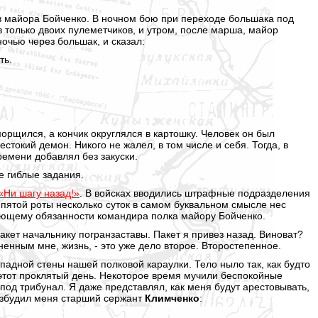
ов майора Бойченко. В ночном бою при переходе большака под
 только двоих пулеметчиков, и утром, после марша, майор
очью через большак, и сказал:
ть.
орщился, а кончик округлялся в картошку. Человек он был
стокий демон. Никого не жалел, в том числе и себя. Тогда, в
ремени добавлял без закуски.
е гиблые задания.
«Ни шагу назад!»
. В войсках вводились штрафные подразделения
д пятой роты несколько суток в самом буквальном смысле нес
няющему обязанности командира полка майору Бойченко.
акет начальнику погранзаставы. Пакет я привез назад. Виноват?
енным мне, жизнь, - это уже дело второе. Второстепенное.
падной стены нашей полковой караулки. Тело ныло так, как будто
за этот проклятый день. Некоторое время мучили беспокойные
од трибунал. Я даже представлял, как меня будут арестовывать,
Разбудил меня старший сержант
Климченко
: