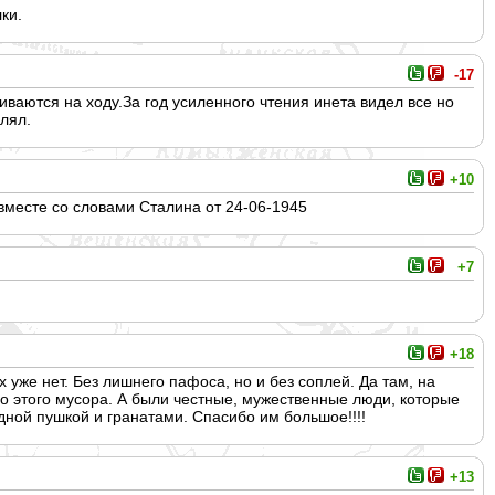
ки.
-17
ваются на ходу.За год усиленного чтения инета видел все но
елял.
+10
вместе со словами Сталина от 24-06-1945
+7
+18
х уже нет. Без лишнего пафоса, но и без соплей. Да там, на
ого этого мусора. А были честные, мужественные люди, которые
 одной пушкой и гранатами. Спасибо им большое!!!!
+13