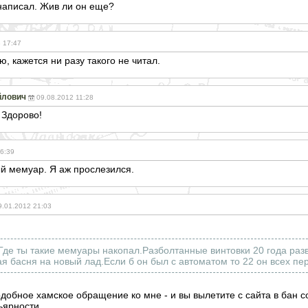
 написал. Жив ли он еще?
 17:47
аю, кажется ни разу такого не читал.
йлович
09.08.2012 11:28
 Здорово!
6:39
й мемуар. Я аж прослезился.
9.01.2012 21:03
де ты такие мемуары накопал.Разболтанные винтовки 20 года разв
рая басня на новый лад.Если б он был с автоматом то 22 он всех пе
добное хамское обращение ко мне - и вы вылетите с сайта в бан со 
ьярности.