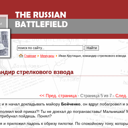
ы
Главная
Мемуары
Иван Крутицын, командир стрелкового взвода
андир стрелкового взвода
<< Пред. страница
- Страница 5 из 7 -
След.
ок и я начал докладывать майору
Бойченко
, он вдруг побагровел и 
выполнил мой приказ?! Ты не доехал до погранзаставы! Мальчишка!
 трибунал пойдешь. Понял?
ил я и приложил ладонь к обрезу пилотки. По спокойному тону, кот