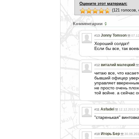
Оцените этот материал:
(121 голосов, 
Комментарии
Jonny Tomson
#13
07.1
Хороший солдат!
Если бы все, так воев
виталий малецкий
#12
читаю все, что касае
бывший офицер увере
управляет вверенным
не просто очень пло
той войне. а сейчас 
Asfadel
#11
12.12.2013 2
"старенькая" винтовк
Игорь Бер
#10
30.06.20