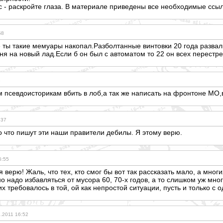
с - раскройте глаза. В материале приведены все необходимые ссыл
58
ты такие мемуары накопал.Разболтанные винтовки 20 года развали
сня на новый лад.Если б он был с автоматом то 22 он всех перестр
3
 псевдоисторикам вбить в лоб,а так же написать на фронтоне МО,
:37
о что пишут эти наши правители дебилы. Я этому верю.
6:55
верю! Жаль, что тех, кто смог бы вот так рассказать мало, а многи
но надо избавляться от мусора 60, 70-х годов, а то слишком уж мн
их требовалось в той, ой как непростой ситуации, пусть и только с
.2011 16:52