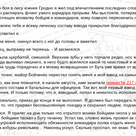
 до боя в лесу южнее Гродно я жил под впечатлением последних сл
н распирать фланг узкого коридора прорыва. Мы выстояли, потеряв
спящих вповалку бойцов и командиров, кому повезло перескочить н
являю тебе и всему личному составу взвода прикрытия благодарнос
ответил я.
 меня, окинул всего с ног до головы и заметил:
ц, выправку не теряешь. - И засмеялся.
ыла щербатой, смешной. Верхние зубы у него торчали редко, нос м
да выпивал лишнего, в него будто вселялся какой-то неистовый и же
на грудь порядочно и к моему возвращению от Буга уже время от в
 точно, майор Бойченко перестал гонять меня и мой взвод на самы
то, как мне помнится, в начале августа, нам зачитали
приказ № 227 
кого состава и батальоны для офицеров. Так вот, мой первый взво
ия. И только потому, что я, взводный, попал в немилость испол
рмально, приказ до конца я не выполнил. Я должен был передать п
 то, что прервал бессмысленную поездку и сохранил людям, подчин
я. Я прилег на дне только что отрытого моими бойцами окопа у за
и бойцами таскал к Бугу тачанку. Устал так, словно жизнь прожил 
 угрозой исполняющего обязанности командира полка отдать меня п
з кобуры револьвер... Наконец уснул. Сколько проспал, не знаю. 
.