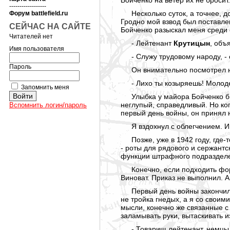
Бойченко на ветер их не бросит.
------------------
Несколько суток, а точнее,
Форум battlefield.ru
Гродно мой взвод был поставле
СЕЙЧАС НА САЙТЕ
Бойченко разыскал меня среди 
Читателей нет
- Лейтенант
Крутицын
, объ
Имя пользователя
- Служу трудовому народу, - 
Пароль
Он внимательно посмотрел на
- Лихо ты козыряешь! Молоде
Запомнить меня
Улыбка у майора Бойченко б
неглупый, справедливый. Но ког
Вспомнить логин/пароль
первый день войны, он принял 
Я вздохнул с облегчением. И
Позже, уже в 1942 году, где-
- роты для рядового и сержантс
функции штрафного подразделен
Конечно, если подходить фо
Виноват. Приказ не выполнил. А
Первый день войны закончилс
не тройка гнедых, а я со своим
мысли, конечно же связанные с
заламывать руки, вытаскивать и
- Товарищ лейтенант, немцы