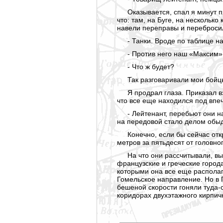
Оказывается, спал я минут п
что: там, на Буге, на нескольк
навели переправы и перебросил
- Танки. Вроде по таблице н
- Против него наш «Максим» 
- Что ж будет?
Так разговаривали мои бойц
Я продрал глаза. Приказал в
что все еще находился под впе
- Лейтенант, перебьют они н
на передовой стало делом обыд
Конечно, если бы сейчас отк
метров за пятьдесят от головн
На что они рассчитывали, вы
французские и греческие город
которыми она все еще располаг
Гомельское направление. Но в 
бешеной скорости гоняли туда-
коридорах двухэтажного кирпич