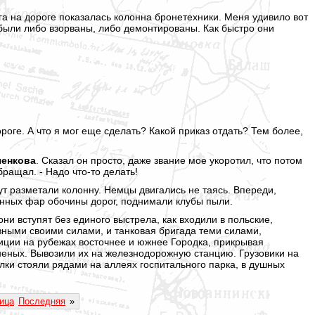
га на дороге показалась колонна бронетехники. Меня удивило вот
е были либо взорваны, либо демонтированы. Как быстро они
роге. А что я мог еще сделать? Какой приказ отдать? Тем более,
ченкова
. Сказал он просто, даже звание мое укоротил, что потом
ращал. - Надо что-то делать!
ут разметали колонну. Немцы двигались не таясь. Впереди,
женных фар обочины дорог, поднимали клубы пыли.
они вступят без единого выстрела, как входили в польские,
овными своими силами, и танковая бригада теми силами,
иции на рубежах восточнее и южнее Городка, прикрывая
аненых. Вывозили их на железнодорожную станцию. Грузовики на
ки стояли рядами на аллеях госпитального парка, в душных
ица
Последняя
»