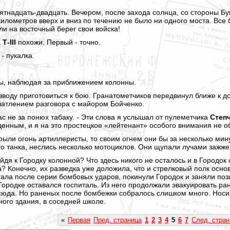
ятнадцать-двадцать. Вечером, после захода солнца, со стороны Бу
о километров вверх и вниз по течению не было ни одного моста. Вс
и на восточный берег свои войска!
а
Т-III
похожи. Первый - точно.
- пукалка.
ы, наблюдая за приближением колонны.
зводу приготовиться к бою. Гранатометчиков передвинул ближе к до
чатлением разговора с майором Бойченко.
ас не за понюх табаку. - Эти слова я услышал от пулеметчика
Степ
енным, и я на это простецкое «лейтенант» особого внимания не об
рыли огонь артиллеристы, то своим огнем они бы за несколько мин
ого танка, неслись несколько мотоциклов. Они щупали лучами заж
йдя к Городку колонной? Что здесь никого не осталось и в Городок 
а? Конечно, их разведка уже доложила, что и стрелковый полк осн
ала после серии бомбовых ударов, покинули Городок и заняли поз
Городке оставался госпиталь. Из него продолжали эвакуировать р
сюда. Но раненых после бомбежки собралось слишком много. Носил
ного здания, в соседней школе.
«
Первая
Пред. страница
1
2
3
4
5
6
7
След. стран