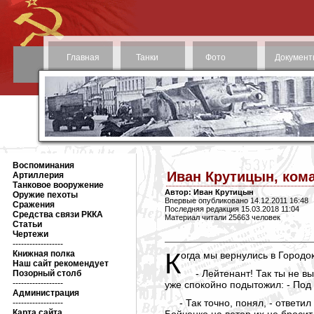
Главная
Танки
Фото
Документ
Воспоминания
Иван Крутицын, ком
Артиллерия
Танковое вооружение
Автор: Иван Крутицын
Оружие пехоты
Впервые опубликовано 14.12.2011 16:48
Сражения
Последняя редакция 15.03.2018 11:04
Средства связи РККА
Материал читали 25663 человек
Статьи
Чертежи
------------------
Книжная полка
Когда мы вернулись в Город
Наш сайт рекомендует
- Лейтенант! Так ты не 
Позорный столб
------------------
уже спокойно подытожил: - Под
Администрация
- Так точно, понял, - ответ
------------------
Карта сайта