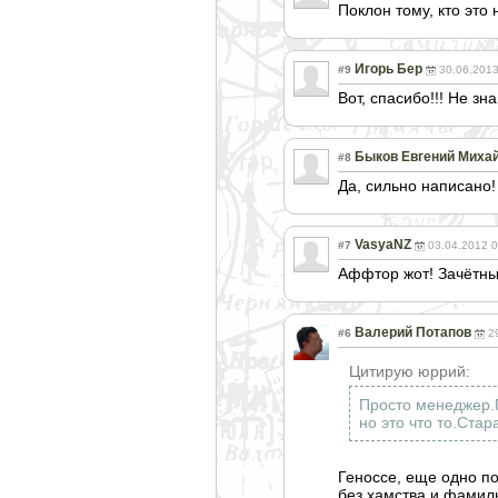
Поклон тому, кто это
Игорь Бер
#9
30.06.2013
Вот, спасибо!!! Не зн
Быков Евгений Миха
#8
Да, сильно написано!
VasyaNZ
#7
03.04.2012 0
Аффтор жот! Зачётны
Валерий Потапов
#6
2
Цитирую юррий:
Просто менеджер.Г
но это что то.Ста
Геноссе, еще одно по
без хамства и фамил