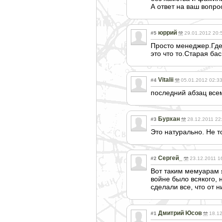
А ответ на ваш вопро
юррий
#5
29.01.2012 20:
Просто менеджер.Где 
это что то.Старая ба
Vitalii
#4
05.01.2012 02:3
последний абзац всем
Бурхан
#3
28.12.2011 22
Это натурально. Не т
Сергей_
#2
23.12.2011 1
Вот таким мемуарам я 
войне было всякого, 
сделали все, что от н
Дмитрий Юсов
#1
18.12