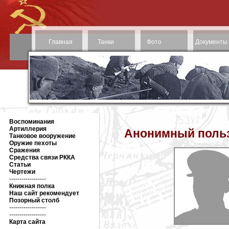
Главная
Танки
Фото
Документы
Воспоминания
Артиллерия
Анонимный польз
Танковое вооружение
Оружие пехоты
Сражения
Средства связи РККА
Статьи
Чертежи
------------------
Книжная полка
Наш сайт рекомендует
Позорный столб
------------------
------------------
Карта сайта