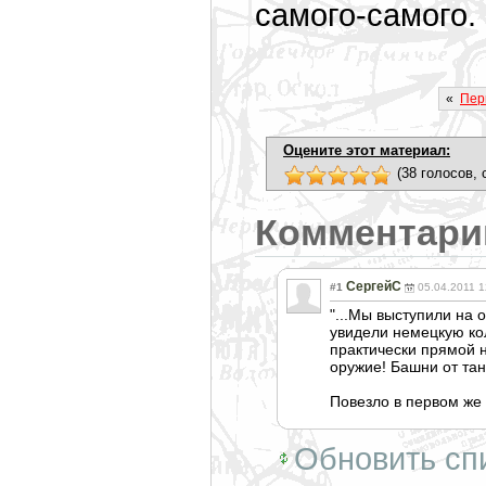
самого-самого. 
«
Пер
Оцените этот материал:
(38 голосов, 
Комментари
СергейС
#1
05.04.2011 1
"...Мы выступили на
увидели немецкую ко
практически прямой 
оружие! Башни от тан
Повезло в первом же 
Обновить сп