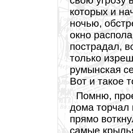
свою угрозу 
которых и на
ночью, обстр
окно распола
пострадал, в
только изреш
румынская се
Вот и такое 
Помню, прое
дома торчал 
прямо воткну
самые крылья,