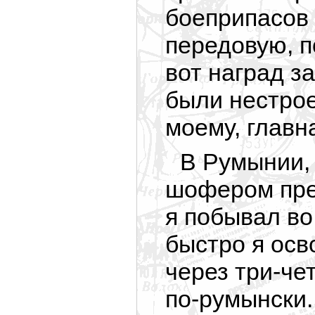
боеприпасов
передовую, п
вот наград з
были нестрое
моему, главна
В Румынии, 
шофером пре
я побывал во
быстро я осв
через три-че
по-румынски