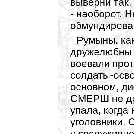
выверни так, 
- наоборот. 
обмундирова
Румыны, как
дружелюбны н
воевали прот
солдаты-осво
основном, д
СМЕРШ не др
упала, когда
уголовники. 
у сослуживце