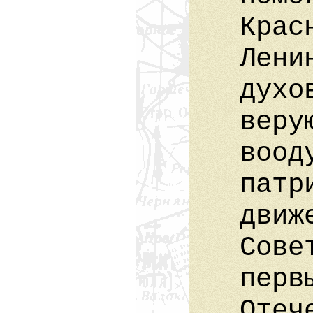
Крас
Лени
духо
веру
воод
патр
движ
Сове
перв
Отеч