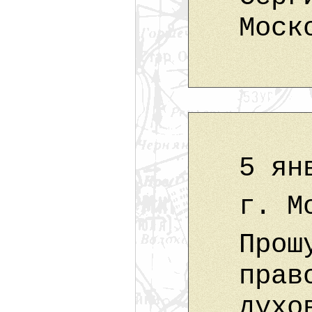
Моск
5 ян
г. М
Прош
прав
духо