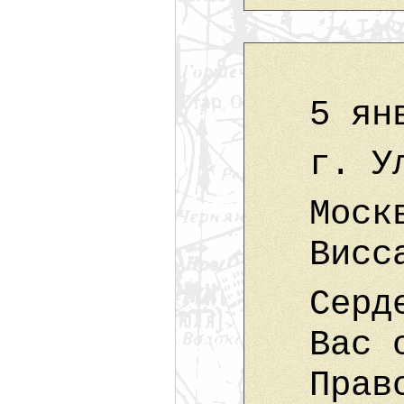
5 ян
г. У
Моск
Висс
Серд
Вас 
Прав