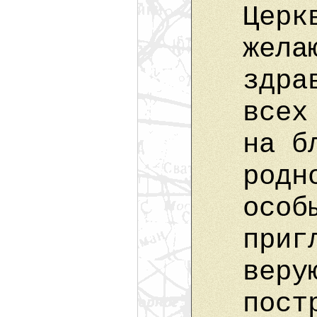
Церк
жела
здра
всех
на б
родн
особ
приг
веру
пост