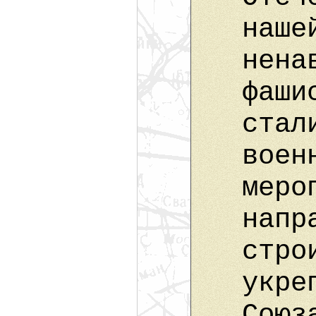
наше
нена
фаши
стал
воен
меро
напр
стро
укре
Союз