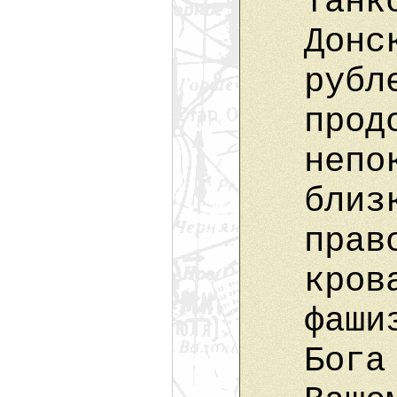
танк
Донс
рубл
прод
непо
близ
прав
кров
фаши
Бога