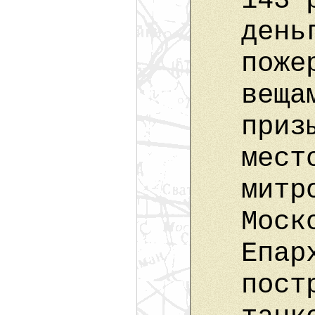
143 
день
поже
веща
приз
мест
митр
Моск
Епар
пост