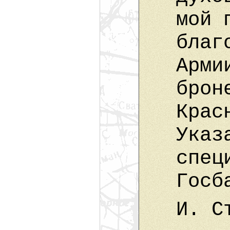
мой 
благ
Арми
брон
Крас
Указ
спец
Госб
И. С