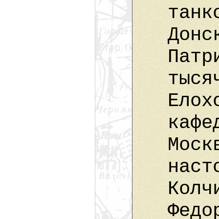
танк
Донс
Патр
тыся
Елох
кафе
Моск
наст
Колч
Федо