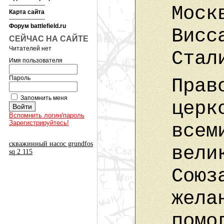
------------------
Моск
Карта сайта
------------------
Форум battlefield.ru
Висс
СЕЙЧАС НА САЙТЕ
Читателей нет
Стал
Имя пользователя
Пароль
Прав
Запомнить меня
церк
Вспомнить логин/пароль
Зарегистрируйтесь!
всем
скважинный насос grundfos
вели
sq 2 115
Союз
жела
помо