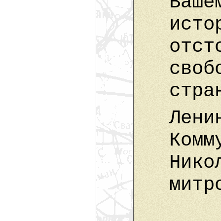
Ваше
исто
отст
своб
стра
Лени
Комм
Нико
митр