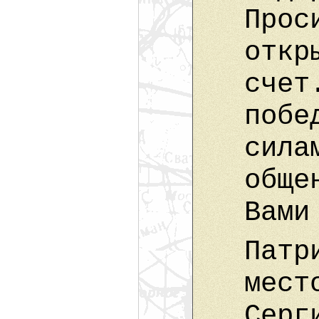
Прос
откр
счет
побе
сила
обще
Вами
Патр
мест
Серг