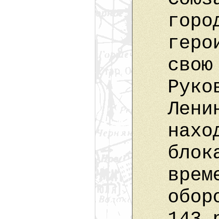
горо
геро
свою
Руко
Лени
нахо
блок
врем
обор